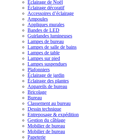
Éclairage de Noël
Éclairage décoratif
Accessoires d’éclairage
Ampoules
Appliques murales
Bandes de LED
Guirlandes lumineuses
Lampes de bureau
Lampes de salle de bains
Lampes de table
Lampes sur pied
Lampes suspendues
Plafonniers
Éclairage de jardin
Éclairage des plantes
Appareils de bureau
Bricolage
Bureau
Classement au bureau
Dessin technique
Entreposage & expédition
Gestion du câblage
Mobilier de bureau
Mobilier de bureau
Papeterie