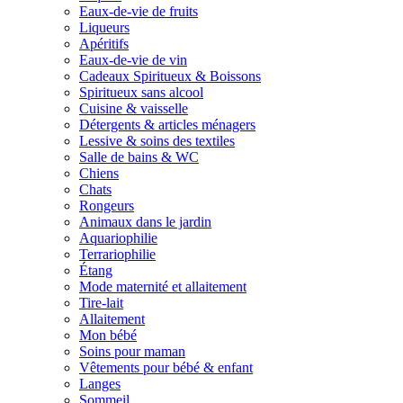
Eaux-de-vie de fruits
Liqueurs
Apéritifs
Eaux-de-vie de vin
Cadeaux Spiritueux & Boissons
Spiritueux sans alcool
Cuisine & vaisselle
Détergents & articles ménagers
Lessive & soins des textiles
Salle de bains & WC
Chiens
Chats
Rongeurs
Animaux dans le jardin
Aquariophilie
Terrariophilie
Étang
Mode maternité et allaitement
Tire-lait
Allaitement
Mon bébé
Soins pour maman
Vêtements pour bébé & enfant
Langes
Sommeil