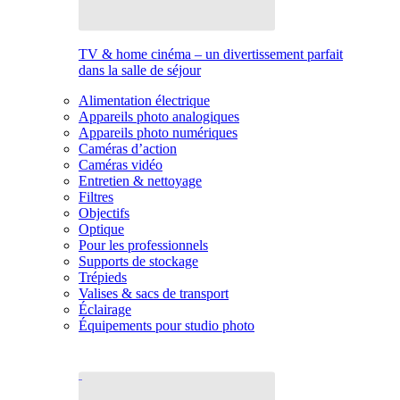
TV & home cinéma – un divertissement parfait
dans la salle de séjour
Alimentation électrique
Appareils photo analogiques
Appareils photo numériques
Caméras d’action
Caméras vidéo
Entretien & nettoyage
Filtres
Objectifs
Optique
Pour les professionnels
Supports de stockage
Trépieds
Valises & sacs de transport
Éclairage
Équipements pour studio photo