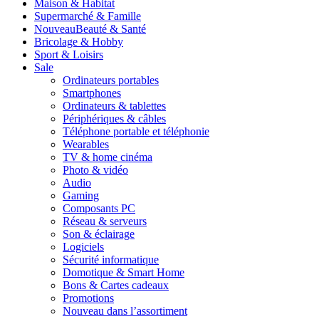
Maison & Habitat
Supermarché & Famille
Nouveau
Beauté & Santé
Bricolage & Hobby
Sport & Loisirs
Sale
Ordinateurs portables
Smartphones
Ordinateurs & tablettes
Périphériques & câbles
Téléphone portable et téléphonie
Wearables
TV & home cinéma
Photo & vidéo
Audio
Gaming
Composants PC
Réseau & serveurs
Son & éclairage
Logiciels
Sécurité informatique
Domotique & Smart Home
Bons & Cartes cadeaux
Promotions
Nouveau dans l’assortiment