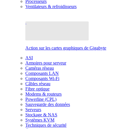
Processeurs
Ventilateurs & refroidisseurs
Action sur les cartes graphiques de Gigabyte
ASI
Armoires pour serveur
Caméras réseau
Composants LAN
Composants Wi-Fi
Câbles réseau
Fibre optique
Modems & routeurs
Powerline (CPL)
Sauvegarde des données
Serveurs
Stockage & NAS
Systèmes KVM
Techniques de sécurité