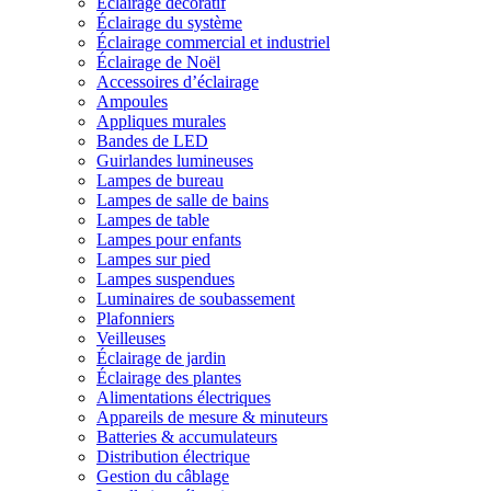
Éclairage décoratif
Éclairage du système
Éclairage commercial et industriel
Éclairage de Noël
Accessoires d’éclairage
Ampoules
Appliques murales
Bandes de LED
Guirlandes lumineuses
Lampes de bureau
Lampes de salle de bains
Lampes de table
Lampes pour enfants
Lampes sur pied
Lampes suspendues
Luminaires de soubassement
Plafonniers
Veilleuses
Éclairage de jardin
Éclairage des plantes
Alimentations électriques
Appareils de mesure & minuteurs
Batteries & accumulateurs
Distribution électrique
Gestion du câblage