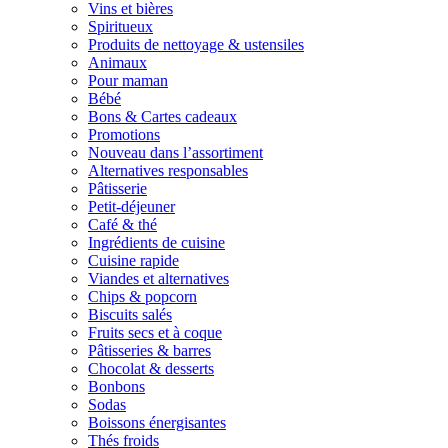
Vins et bières
Spiritueux
Produits de nettoyage & ustensiles
Animaux
Pour maman
Bébé
Bons & Cartes cadeaux
Promotions
Nouveau dans l’assortiment
Alternatives responsables
Pâtisserie
Petit-déjeuner
Café & thé
Ingrédients de cuisine
Cuisine rapide
Viandes et alternatives
Chips & popcorn
Biscuits salés
Fruits secs et à coque
Pâtisseries & barres
Chocolat & desserts
Bonbons
Sodas
Boissons énergisantes
Thés froids