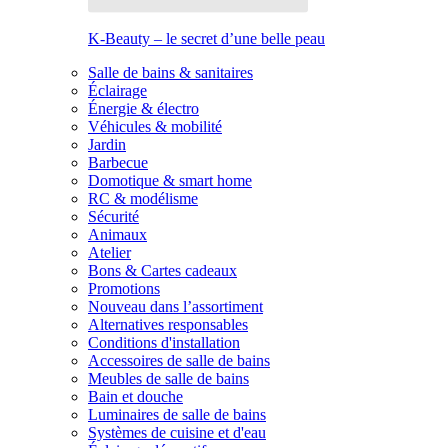
K-Beauty – le secret d’une belle peau
Salle de bains & sanitaires
Éclairage
Énergie & électro
Véhicules & mobilité
Jardin
Barbecue
Domotique & smart home
RC & modélisme
Sécurité
Animaux
Atelier
Bons & Cartes cadeaux
Promotions
Nouveau dans l’assortiment
Alternatives responsables
Conditions d'installation
Accessoires de salle de bains
Meubles de salle de bains
Bain et douche
Luminaires de salle de bains
Systèmes de cuisine et d'eau