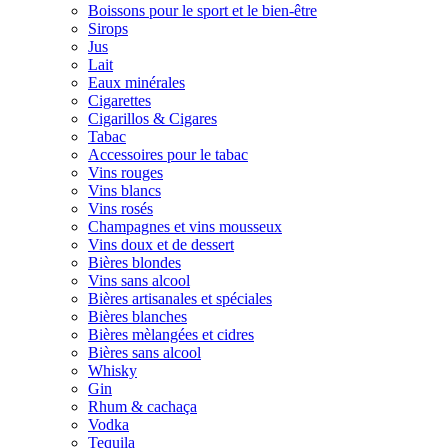
Boissons pour le sport et le bien-être
Sirops
Jus
Lait
Eaux minérales
Cigarettes
Cigarillos & Cigares
Tabac
Accessoires pour le tabac
Vins rouges
Vins blancs
Vins rosés
Champagnes et vins mousseux
Vins doux et de dessert
Bières blondes
Vins sans alcool
Bières artisanales et spéciales
Bières blanches
Bières mèlangées et cidres
Bières sans alcool
Whisky
Gin
Rhum & cachaça
Vodka
Tequila