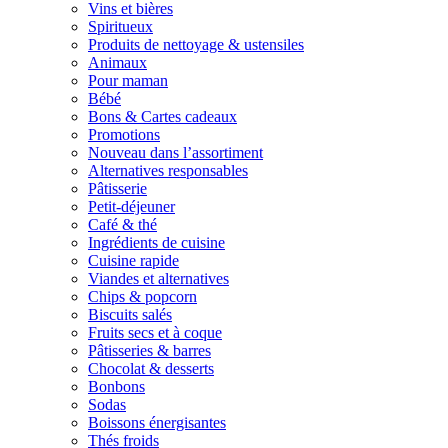
Vins et bières
Spiritueux
Produits de nettoyage & ustensiles
Animaux
Pour maman
Bébé
Bons & Cartes cadeaux
Promotions
Nouveau dans l’assortiment
Alternatives responsables
Pâtisserie
Petit-déjeuner
Café & thé
Ingrédients de cuisine
Cuisine rapide
Viandes et alternatives
Chips & popcorn
Biscuits salés
Fruits secs et à coque
Pâtisseries & barres
Chocolat & desserts
Bonbons
Sodas
Boissons énergisantes
Thés froids