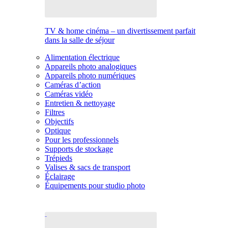
TV & home cinéma – un divertissement parfait
dans la salle de séjour
Alimentation électrique
Appareils photo analogiques
Appareils photo numériques
Caméras d’action
Caméras vidéo
Entretien & nettoyage
Filtres
Objectifs
Optique
Pour les professionnels
Supports de stockage
Trépieds
Valises & sacs de transport
Éclairage
Équipements pour studio photo