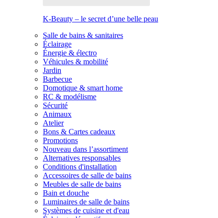
K-Beauty – le secret d’une belle peau
Salle de bains & sanitaires
Éclairage
Énergie & électro
Véhicules & mobilité
Jardin
Barbecue
Domotique & smart home
RC & modélisme
Sécurité
Animaux
Atelier
Bons & Cartes cadeaux
Promotions
Nouveau dans l’assortiment
Alternatives responsables
Conditions d'installation
Accessoires de salle de bains
Meubles de salle de bains
Bain et douche
Luminaires de salle de bains
Systèmes de cuisine et d'eau