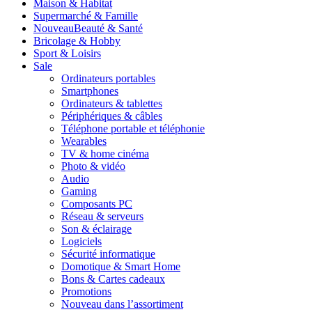
Maison & Habitat
Supermarché & Famille
Nouveau
Beauté & Santé
Bricolage & Hobby
Sport & Loisirs
Sale
Ordinateurs portables
Smartphones
Ordinateurs & tablettes
Périphériques & câbles
Téléphone portable et téléphonie
Wearables
TV & home cinéma
Photo & vidéo
Audio
Gaming
Composants PC
Réseau & serveurs
Son & éclairage
Logiciels
Sécurité informatique
Domotique & Smart Home
Bons & Cartes cadeaux
Promotions
Nouveau dans l’assortiment