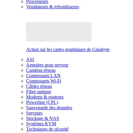
Processeurs
Ventilateurs & refroidisseurs
Action sur les cartes graphiques de Gigabyte
ASI
Armoires pour serveur
Caméras réseau
Composants LAN
Composants Wi-Fi
Câbles réseau
Fibre optique
Modems & routeurs
Powerline (CPL)
Sauvegarde des données
Serveurs
Stockage & NAS
Systèmes KVM
Techniques de sécurité