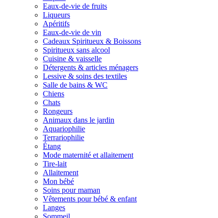
Eaux-de-vie de fruits
Liqueurs
Apéritifs
Eaux-de-vie de vin
Cadeaux Spiritueux & Boissons
Spiritueux sans alcool
Cuisine & vaisselle
Détergents & articles ménagers
Lessive & soins des textiles
Salle de bains & WC
Chiens
Chats
Rongeurs
Animaux dans le jardin
Aquariophilie
Terrariophilie
Étang
Mode maternité et allaitement
Tire-lait
Allaitement
Mon bébé
Soins pour maman
Vêtements pour bébé & enfant
Langes
Sommeil