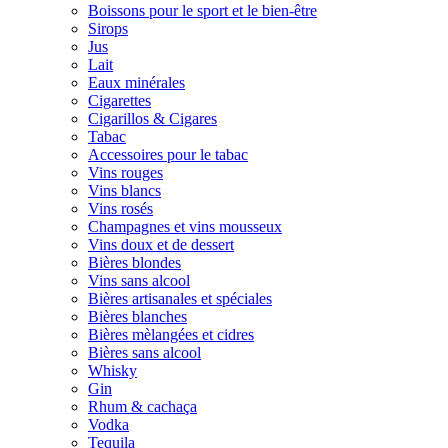
Boissons pour le sport et le bien-être
Sirops
Jus
Lait
Eaux minérales
Cigarettes
Cigarillos & Cigares
Tabac
Accessoires pour le tabac
Vins rouges
Vins blancs
Vins rosés
Champagnes et vins mousseux
Vins doux et de dessert
Bières blondes
Vins sans alcool
Bières artisanales et spéciales
Bières blanches
Bières mèlangées et cidres
Bières sans alcool
Whisky
Gin
Rhum & cachaça
Vodka
Tequila