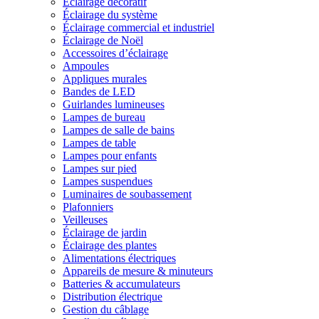
Éclairage décoratif
Éclairage du système
Éclairage commercial et industriel
Éclairage de Noël
Accessoires d’éclairage
Ampoules
Appliques murales
Bandes de LED
Guirlandes lumineuses
Lampes de bureau
Lampes de salle de bains
Lampes de table
Lampes pour enfants
Lampes sur pied
Lampes suspendues
Luminaires de soubassement
Plafonniers
Veilleuses
Éclairage de jardin
Éclairage des plantes
Alimentations électriques
Appareils de mesure & minuteurs
Batteries & accumulateurs
Distribution électrique
Gestion du câblage