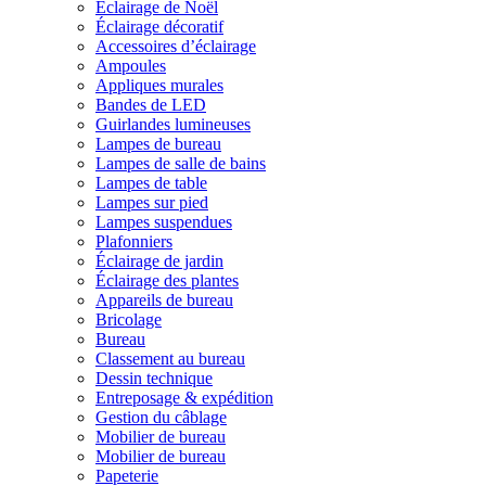
Éclairage de Noël
Éclairage décoratif
Accessoires d’éclairage
Ampoules
Appliques murales
Bandes de LED
Guirlandes lumineuses
Lampes de bureau
Lampes de salle de bains
Lampes de table
Lampes sur pied
Lampes suspendues
Plafonniers
Éclairage de jardin
Éclairage des plantes
Appareils de bureau
Bricolage
Bureau
Classement au bureau
Dessin technique
Entreposage & expédition
Gestion du câblage
Mobilier de bureau
Mobilier de bureau
Papeterie