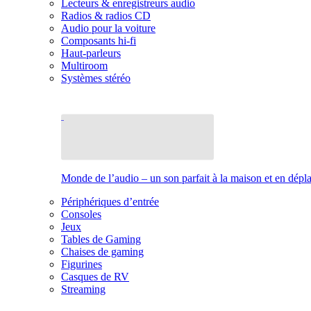
Lecteurs & enregistreurs audio
Radios & radios CD
Audio pour la voiture
Composants hi-fi
Haut-parleurs
Multiroom
Systèmes stéréo
Monde de l’audio – un son parfait à la maison et en dép
Périphériques d’entrée
Consoles
Jeux
Tables de Gaming
Chaises de gaming
Figurines
Casques de RV
Streaming