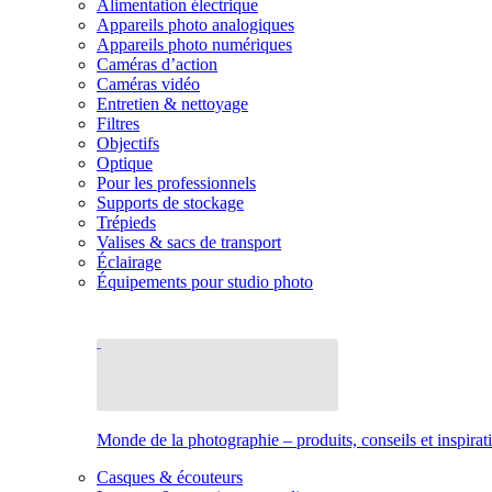
Alimentation électrique
Appareils photo analogiques
Appareils photo numériques
Caméras d’action
Caméras vidéo
Entretien & nettoyage
Filtres
Objectifs
Optique
Pour les professionnels
Supports de stockage
Trépieds
Valises & sacs de transport
Éclairage
Équipements pour studio photo
Monde de la photographie – produits, conseils et inspirat
Casques & écouteurs