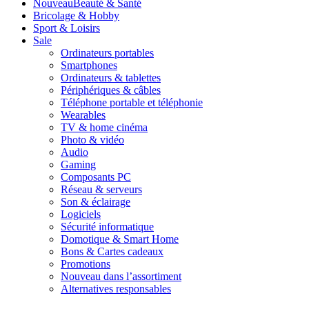
Nouveau
Beauté & Santé
Bricolage & Hobby
Sport & Loisirs
Sale
Ordinateurs portables
Smartphones
Ordinateurs & tablettes
Périphériques & câbles
Téléphone portable et téléphonie
Wearables
TV & home cinéma
Photo & vidéo
Audio
Gaming
Composants PC
Réseau & serveurs
Son & éclairage
Logiciels
Sécurité informatique
Domotique & Smart Home
Bons & Cartes cadeaux
Promotions
Nouveau dans l’assortiment
Alternatives responsables