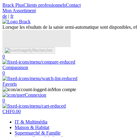
Brack Plus
Clients professionnels
Contact
Mon Assortiment
de
|
fr
Lorsque les résultats de la saisie semi-automatique sont disponibles, eff
Rechercher
0
Comparaison
0
Favoris
Mon compte
Connexion
0
CHF
0.00
IT & Multimédia
Maison & Habitat
Supermarché & Famille