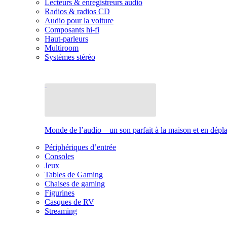
Lecteurs & enregistreurs audio
Radios & radios CD
Audio pour la voiture
Composants hi-fi
Haut-parleurs
Multiroom
Systèmes stéréo
Monde de l’audio – un son parfait à la maison et en dép
Périphériques d’entrée
Consoles
Jeux
Tables de Gaming
Chaises de gaming
Figurines
Casques de RV
Streaming