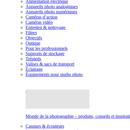
Alimentation électrique
Appareils photo analogiques
Appareils photo numériques
Caméras d’action
Caméras vidéo
Entretien & nettoyage
Filtres
Objectifs
Optique
Pour les professionnels
Supports de stockage
Trépieds
Valises & sacs de transport
Éclairage
Équipements pour studio photo
Monde de la photographie – produits, conseils et inspirat
Casques & écouteurs