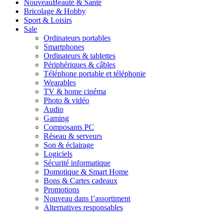
Nouveau
Beauté & Santé
Bricolage & Hobby
Sport & Loisirs
Sale
Ordinateurs portables
Smartphones
Ordinateurs & tablettes
Périphériques & câbles
Téléphone portable et téléphonie
Wearables
TV & home cinéma
Photo & vidéo
Audio
Gaming
Composants PC
Réseau & serveurs
Son & éclairage
Logiciels
Sécurité informatique
Domotique & Smart Home
Bons & Cartes cadeaux
Promotions
Nouveau dans l’assortiment
Alternatives responsables