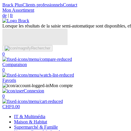
Brack Plus
Clients professionnels
Contact
Mon Assortiment
de
|
fr
Lorsque les résultats de la saisie semi-automatique sont disponibles, eff
Rechercher
0
Comparaison
0
Favoris
Mon compte
Connexion
0
CHF
0.00
IT & Multimédia
Maison & Habitat
Supermarché & Famille