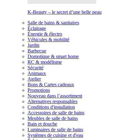
K-Beauty – le secret d’une belle peau
Salle de bains & sanitaires
Éclairage
Énergie & électro
Véhicules & mobilité
Jardin
Barbecue
Domotique & smart home
RC & modélisme
Sécurité
Animaux
Atelier
Bons & Cartes cadeaux
Promotions
Nouveau dans l’assortiment
Alternatives responsables
Conditions d'installation
Accessoires de salle de bains
Meubles de salle de bains
Bain et douche
Luminaires de salle de bains
Systèmes de cuisine et d'eau