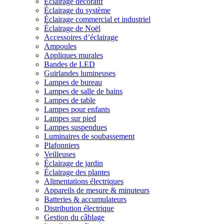
Éclairage décoratif
Éclairage du système
Éclairage commercial et industriel
Éclairage de Noël
Accessoires d’éclairage
Ampoules
Appliques murales
Bandes de LED
Guirlandes lumineuses
Lampes de bureau
Lampes de salle de bains
Lampes de table
Lampes pour enfants
Lampes sur pied
Lampes suspendues
Luminaires de soubassement
Plafonniers
Veilleuses
Éclairage de jardin
Éclairage des plantes
Alimentations électriques
Appareils de mesure & minuteurs
Batteries & accumulateurs
Distribution électrique
Gestion du câblage