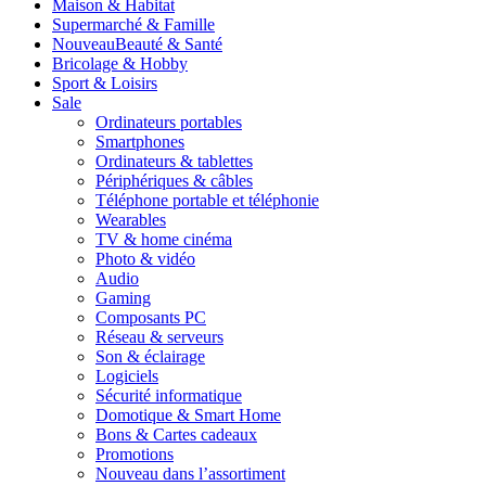
Maison & Habitat
Supermarché & Famille
Nouveau
Beauté & Santé
Bricolage & Hobby
Sport & Loisirs
Sale
Ordinateurs portables
Smartphones
Ordinateurs & tablettes
Périphériques & câbles
Téléphone portable et téléphonie
Wearables
TV & home cinéma
Photo & vidéo
Audio
Gaming
Composants PC
Réseau & serveurs
Son & éclairage
Logiciels
Sécurité informatique
Domotique & Smart Home
Bons & Cartes cadeaux
Promotions
Nouveau dans l’assortiment