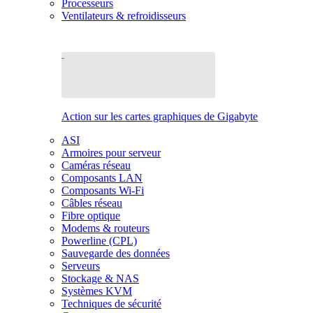
Processeurs
Ventilateurs & refroidisseurs
Action sur les cartes graphiques de Gigabyte
ASI
Armoires pour serveur
Caméras réseau
Composants LAN
Composants Wi-Fi
Câbles réseau
Fibre optique
Modems & routeurs
Powerline (CPL)
Sauvegarde des données
Serveurs
Stockage & NAS
Systèmes KVM
Techniques de sécurité