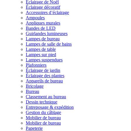
Éclairage de Noël
Éclairage décoratif
Accessoires d’éclairage
Ampoules
Appliques murales
Bandes de LED
Guirlandes lumineuses
Lampes de bureau
Lampes de salle de bains
Lampes de table
Lampes sur pied
Lampes suspendues
Plafonniers
Éclairage de jardin
Éclairage des plantes
Appareils de bureau
Bricolage
Bureau
Classement au bureau
Dessin technique
Entreposage & expédition
Gestion du câblage
Mobilier de bureau
Mobilier de bureau
Papeterie