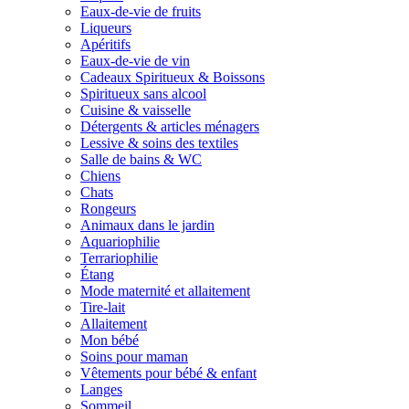
Eaux-de-vie de fruits
Liqueurs
Apéritifs
Eaux-de-vie de vin
Cadeaux Spiritueux & Boissons
Spiritueux sans alcool
Cuisine & vaisselle
Détergents & articles ménagers
Lessive & soins des textiles
Salle de bains & WC
Chiens
Chats
Rongeurs
Animaux dans le jardin
Aquariophilie
Terrariophilie
Étang
Mode maternité et allaitement
Tire-lait
Allaitement
Mon bébé
Soins pour maman
Vêtements pour bébé & enfant
Langes
Sommeil