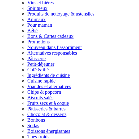
Vins et bières
Spiritueux
Produits de nettoyage & ustensiles
Animaux
Pour maman
Bébé
Bons & Cartes cadeaux
Promotions
Nouveau dans l’assortiment
Alternatives responsables
Pâtisserie
Petit-déjeuner
Café & thé
Ingrédients de cuisine
Cuisine rapide
Viandes et alternatives
Chips & popcorn
Biscuits salés
Fruits secs et à coque
Pâtisseries & barres
Chocolat & desserts
Bonbons
Sodas
Boissons énergisantes
Thés froids