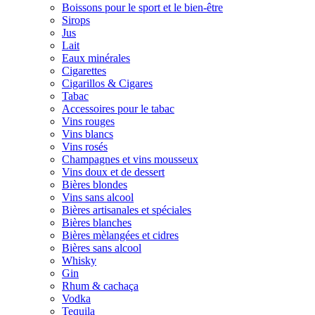
Boissons pour le sport et le bien-être
Sirops
Jus
Lait
Eaux minérales
Cigarettes
Cigarillos & Cigares
Tabac
Accessoires pour le tabac
Vins rouges
Vins blancs
Vins rosés
Champagnes et vins mousseux
Vins doux et de dessert
Bières blondes
Vins sans alcool
Bières artisanales et spéciales
Bières blanches
Bières mèlangées et cidres
Bières sans alcool
Whisky
Gin
Rhum & cachaça
Vodka
Tequila