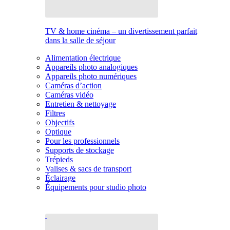
TV & home cinéma – un divertissement parfait
dans la salle de séjour
Alimentation électrique
Appareils photo analogiques
Appareils photo numériques
Caméras d’action
Caméras vidéo
Entretien & nettoyage
Filtres
Objectifs
Optique
Pour les professionnels
Supports de stockage
Trépieds
Valises & sacs de transport
Éclairage
Équipements pour studio photo