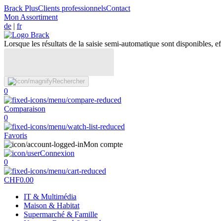
Brack Plus
Clients professionnels
Contact
Mon Assortiment
de
|
fr
Lorsque les résultats de la saisie semi-automatique sont disponibles, eff
Rechercher
0
Comparaison
0
Favoris
Mon compte
Connexion
0
CHF
0.00
IT & Multimédia
Maison & Habitat
Supermarché & Famille