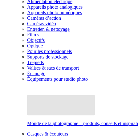
Alimentation électrique
Appareils photo analogiques
Appareils photo numériques
Caméras d’action
Caméras vidéo
Entretien & nettoyage
Filtres
Objectifs
Optique
Pour les professionnels
Supports de stockage
Trépieds
Valises & sacs de transport
Éclairage
Équipements pour studio photo
Monde de la photographie – produits, conseils et inspirat
Casques & écouteurs