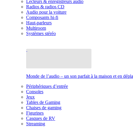
Lecteurs & enregistreurs audio
Radios & radios CD
Audio pour la voiture
Composants hi-fi
Haut-parleurs
Multiroom
Systèmes stéréo
Monde de l’audio – un son parfait à la maison et en dép
Périphériques d’entrée
Consoles
Jeux
Tables de Gaming
Chaises de gaming
Figurines
Casques de RV
Streaming