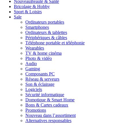
Nouveau
Beauté & Santé
Bricolage & Hobby
Sport & Loisirs
Sale
Ordinateurs portables
Smartphones
Ordinateurs & tablettes
Périphériques & câbles
Téléphone portable et téléphonie
Wearables
TV & home cinéma
Photo & vidéo
Audio
Gaming
Composants PC
Réseau & serveurs
Son & éclairage
Logiciels
Sécurité informatique
Domotique & Smart Home
Bons & Cartes cadeaux
Promotions
Nouveau dans l’assortiment
Alternatives responsables