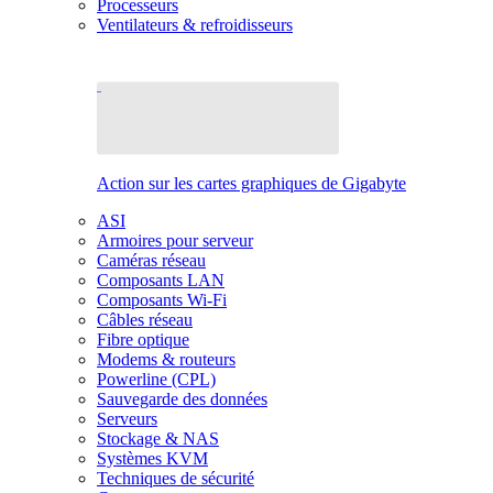
Processeurs
Ventilateurs & refroidisseurs
Action sur les cartes graphiques de Gigabyte
ASI
Armoires pour serveur
Caméras réseau
Composants LAN
Composants Wi-Fi
Câbles réseau
Fibre optique
Modems & routeurs
Powerline (CPL)
Sauvegarde des données
Serveurs
Stockage & NAS
Systèmes KVM
Techniques de sécurité