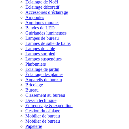
Éclairage de Noël
Éclairage décoratif
Accessoires d’éclairage
Ampoules
Appliques murales
Bandes de LED
Guirlandes lumineuses
Lampes de bureau
Lampes de salle de bains
Lampes de table
Lampes sur pied
Lampes suspendues
Plafonniers
Éclairage de jardin
Éclairage des plantes
Appareils de bureau
Bricolage
Bureau
Classement au bureau
Dessin technique
Entreposage & expédition
Gestion du câblage
Mobilier de bureau
Mobilier de bureau
Papeterie