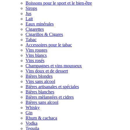
Boissons pour le sport et le bien-être
Sirops
Jus
Lait
Eaux minérales
Cigarettes
Cigarillos & Cigares
Tabac
Accessoires pour le tabac
Vins rouges
Vins blancs
Vins rosés
Champagnes et vins mousseux
Vins doux et de dessert
Bières blondes
Vins sans alcool
Bières artisanales et spéciales
Bières blanches
Bières mèlangées et cidres
Bières sans alcool
Whisky
Gin
Rhum & cachaça
Vodka
Tequila