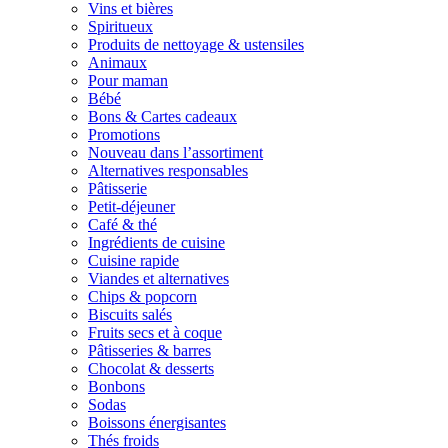
Vins et bières
Spiritueux
Produits de nettoyage & ustensiles
Animaux
Pour maman
Bébé
Bons & Cartes cadeaux
Promotions
Nouveau dans l’assortiment
Alternatives responsables
Pâtisserie
Petit-déjeuner
Café & thé
Ingrédients de cuisine
Cuisine rapide
Viandes et alternatives
Chips & popcorn
Biscuits salés
Fruits secs et à coque
Pâtisseries & barres
Chocolat & desserts
Bonbons
Sodas
Boissons énergisantes
Thés froids