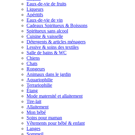
Eaux-de-vie de fruits
Liqueurs
Apéritifs
Eaux-de-vie de vin
Cadeaux Spiritueux & Boissons
Spiritueux sans alcool
Cuisine & vaisselle
Détergents & articles ménagers
Lessive & soins des textiles
Salle de bains & WC
Chiens
Chats
Rongeurs
Animaux dans le jardin
Aquariophilie
Terrariophilie
Étang
Mode maternité et allaitement
Tire-lait
Allaitement
Mon bébé
Soins pour maman
Vêtements pour bébé & enfant
Langes
Sommeil