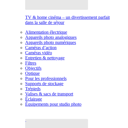
TV & home cinéma – un divertissement parfait
dans la salle de séjour
Alimentation électrique
Appareils photo analogiques
Appareils photo numériques
Caméras d’action
Caméras vidéo
Entretien & nettoyage
Filtres
Objectifs
Optique
Pour les professionnels
Supports de stockage
Trépieds
Valises & sacs de transport
Éclairage
Équipements pour studio photo