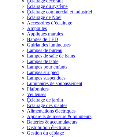
Éclairage décoratif
Éclairage du système
Éclairage commercial et industriel
Éclairage de Noël
Accessoires d’éclairage
Ampoules
Appliques murales
Bandes de LED
Guirlandes lumineuses
Lampes de bureau
Lampes de salle de bains
Lampes de table
Lampes pour enfants
Lampes sur pied
Lampes suspendues
Luminaires de soubassement
Plafonniers
Veilleuses
Éclairage de jardin
Éclairage des plantes
Alimentations électriques
Appareils de mesure & minuteurs
Batteries & accumulateurs
Distribution électrique
Gestion du câblage