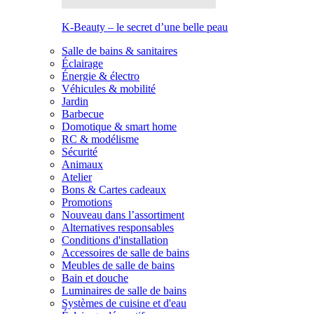
K-Beauty – le secret d’une belle peau
Salle de bains & sanitaires
Éclairage
Énergie & électro
Véhicules & mobilité
Jardin
Barbecue
Domotique & smart home
RC & modélisme
Sécurité
Animaux
Atelier
Bons & Cartes cadeaux
Promotions
Nouveau dans l’assortiment
Alternatives responsables
Conditions d'installation
Accessoires de salle de bains
Meubles de salle de bains
Bain et douche
Luminaires de salle de bains
Systèmes de cuisine et d'eau