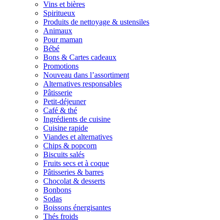
Vins et bières
Spiritueux
Produits de nettoyage & ustensiles
Animaux
Pour maman
Bébé
Bons & Cartes cadeaux
Promotions
Nouveau dans l’assortiment
Alternatives responsables
Pâtisserie
Petit-déjeuner
Café & thé
Ingrédients de cuisine
Cuisine rapide
Viandes et alternatives
Chips & popcorn
Biscuits salés
Fruits secs et à coque
Pâtisseries & barres
Chocolat & desserts
Bonbons
Sodas
Boissons énergisantes
Thés froids