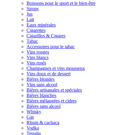
Boissons pour le sport et le bien-être
Sirops
Jus
Lait
Eaux minérales
Cigarettes
Cigarillos & Cigares
Tabac
Accessoires pour le tabac
Vins rouges
Vins blancs
Vins rosés
Champagnes et vins mousseux
Vins doux et de dessert
Bières blondes
Vins sans alcool
Bières artisanales et spéciales
Bières blanches
Bières mèlangées et cidres
Bières sans alcool
Whisky
Gin
Rhum & cachaça
Vodka
Tequila