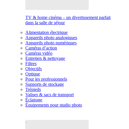
TV & home cinéma – un divertissement parfait
dans la salle de séjour
Alimentation électrique
Appareils photo analogiques
Appareils photo numériques
Caméras d’action
Caméras vidéo
Entretien & nettoyage
Filtres
Objectifs
Optique
Pour les professionnels
Supports de stockage
Trépieds
Valises & sacs de transport
Éclairage
Équipements pour studio photo