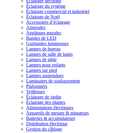
Éclairage décoratif
Éclairage du système
Éclairage commercial et industriel
Éclairage de Noël
Accessoires d’éclairage
Ampoules
Appliques murales
Bandes de LED
Guirlandes lumineuses
Lampes de bureau
Lampes de salle de bains
Lampes de table
Lampes pour enfants
Lampes sur pied
Lampes suspendues
Luminaires de soubassement
Plafonniers
Veilleuses
Éclairage de jardin
Éclairage des plantes
Alimentations électriques
Appareils de mesure & minuteurs
Batteries & accumulateurs
Distribution électrique
Gestion du câblage