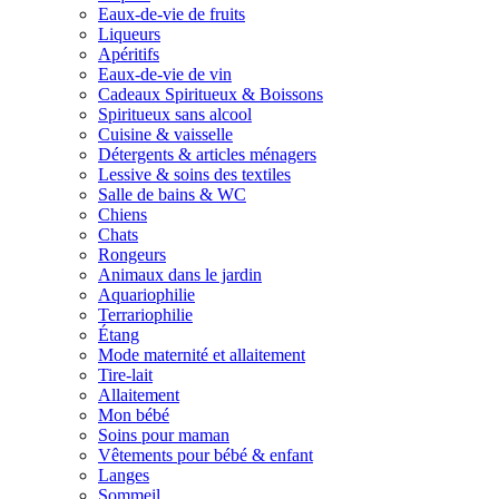
Eaux-de-vie de fruits
Liqueurs
Apéritifs
Eaux-de-vie de vin
Cadeaux Spiritueux & Boissons
Spiritueux sans alcool
Cuisine & vaisselle
Détergents & articles ménagers
Lessive & soins des textiles
Salle de bains & WC
Chiens
Chats
Rongeurs
Animaux dans le jardin
Aquariophilie
Terrariophilie
Étang
Mode maternité et allaitement
Tire-lait
Allaitement
Mon bébé
Soins pour maman
Vêtements pour bébé & enfant
Langes
Sommeil