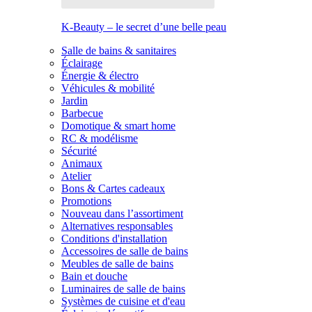
K-Beauty – le secret d’une belle peau
Salle de bains & sanitaires
Éclairage
Énergie & électro
Véhicules & mobilité
Jardin
Barbecue
Domotique & smart home
RC & modélisme
Sécurité
Animaux
Atelier
Bons & Cartes cadeaux
Promotions
Nouveau dans l’assortiment
Alternatives responsables
Conditions d'installation
Accessoires de salle de bains
Meubles de salle de bains
Bain et douche
Luminaires de salle de bains
Systèmes de cuisine et d'eau