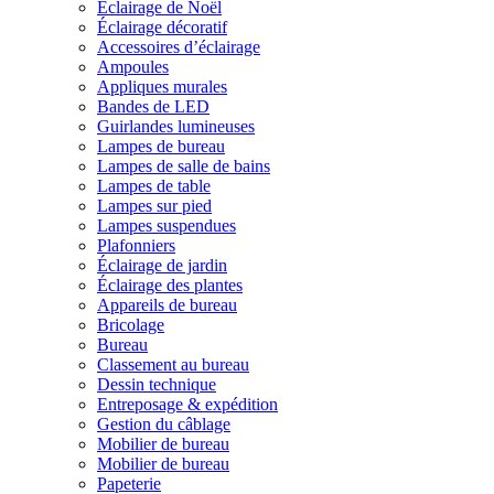
Éclairage de Noël
Éclairage décoratif
Accessoires d’éclairage
Ampoules
Appliques murales
Bandes de LED
Guirlandes lumineuses
Lampes de bureau
Lampes de salle de bains
Lampes de table
Lampes sur pied
Lampes suspendues
Plafonniers
Éclairage de jardin
Éclairage des plantes
Appareils de bureau
Bricolage
Bureau
Classement au bureau
Dessin technique
Entreposage & expédition
Gestion du câblage
Mobilier de bureau
Mobilier de bureau
Papeterie