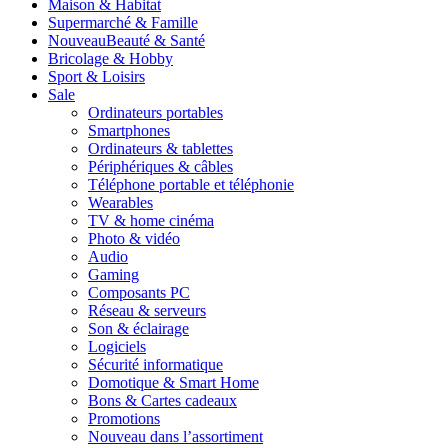
Maison & Habitat
Supermarché & Famille
Nouveau
Beauté & Santé
Bricolage & Hobby
Sport & Loisirs
Sale
Ordinateurs portables
Smartphones
Ordinateurs & tablettes
Périphériques & câbles
Téléphone portable et téléphonie
Wearables
TV & home cinéma
Photo & vidéo
Audio
Gaming
Composants PC
Réseau & serveurs
Son & éclairage
Logiciels
Sécurité informatique
Domotique & Smart Home
Bons & Cartes cadeaux
Promotions
Nouveau dans l’assortiment