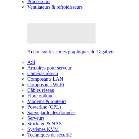
Processeurs
Ventilateurs & refroidisseurs
Action sur les cartes graphiques de Gigabyte
ASI
Armoires pour serveur
Caméras réseau
Composants LAN
Composants Wi-Fi
Câbles réseau
Fibre optique
Modems & routeurs
Powerline (CPL)
Sauvegarde des données
Serveurs
Stockage & NAS
Systèmes KVM
Techniques de sécurité