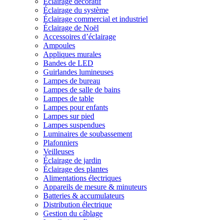
Éclairage décoratif
Éclairage du système
Éclairage commercial et industriel
Éclairage de Noël
Accessoires d’éclairage
Ampoules
Appliques murales
Bandes de LED
Guirlandes lumineuses
Lampes de bureau
Lampes de salle de bains
Lampes de table
Lampes pour enfants
Lampes sur pied
Lampes suspendues
Luminaires de soubassement
Plafonniers
Veilleuses
Éclairage de jardin
Éclairage des plantes
Alimentations électriques
Appareils de mesure & minuteurs
Batteries & accumulateurs
Distribution électrique
Gestion du câblage