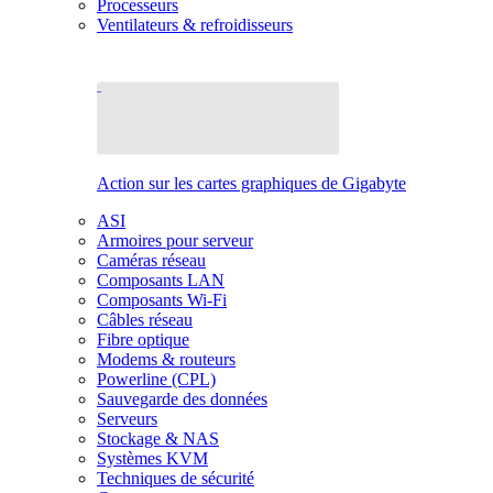
Processeurs
Ventilateurs & refroidisseurs
Action sur les cartes graphiques de Gigabyte
ASI
Armoires pour serveur
Caméras réseau
Composants LAN
Composants Wi-Fi
Câbles réseau
Fibre optique
Modems & routeurs
Powerline (CPL)
Sauvegarde des données
Serveurs
Stockage & NAS
Systèmes KVM
Techniques de sécurité