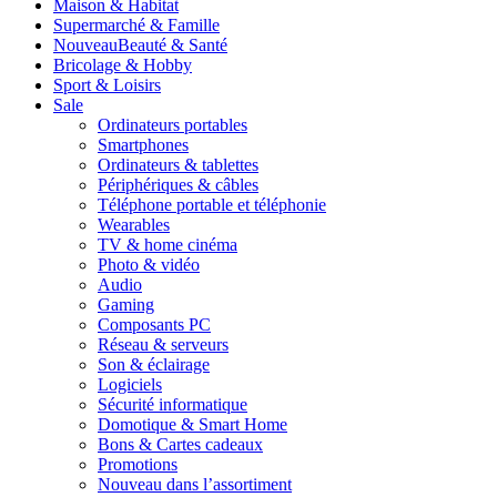
Maison & Habitat
Supermarché & Famille
Nouveau
Beauté & Santé
Bricolage & Hobby
Sport & Loisirs
Sale
Ordinateurs portables
Smartphones
Ordinateurs & tablettes
Périphériques & câbles
Téléphone portable et téléphonie
Wearables
TV & home cinéma
Photo & vidéo
Audio
Gaming
Composants PC
Réseau & serveurs
Son & éclairage
Logiciels
Sécurité informatique
Domotique & Smart Home
Bons & Cartes cadeaux
Promotions
Nouveau dans l’assortiment