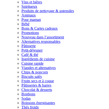
Vins et bières
Spiritueux
Produits de nettoyage & ustensiles
Animaux
Pour maman
Bébé
Bons & Cartes cadeaux
Promotions
Nouveau dans l’assortiment
Alternatives responsables
Pâtisserie
Petit-déjeuner
Café & thé
Ingrédients de cuisine
Cuisine rapide
Viandes et alternatives
Chips & popcorn
Biscuits salés
Fruits secs et à coque
Pâtisseries & barres
Chocolat & desserts
Bonbons
Sodas
Boissons énergisantes
Thés froids