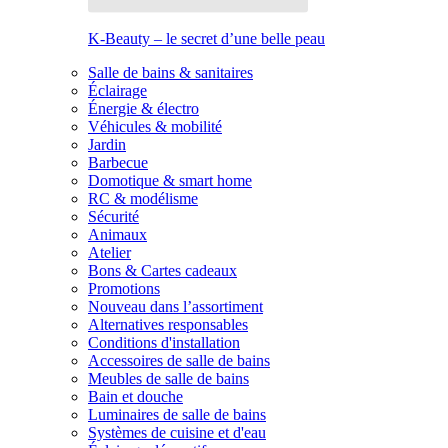
K-Beauty – le secret d’une belle peau
Salle de bains & sanitaires
Éclairage
Énergie & électro
Véhicules & mobilité
Jardin
Barbecue
Domotique & smart home
RC & modélisme
Sécurité
Animaux
Atelier
Bons & Cartes cadeaux
Promotions
Nouveau dans l’assortiment
Alternatives responsables
Conditions d'installation
Accessoires de salle de bains
Meubles de salle de bains
Bain et douche
Luminaires de salle de bains
Systèmes de cuisine et d'eau