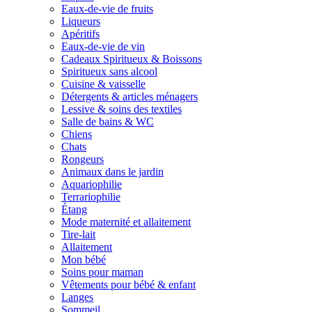
Eaux-de-vie de fruits
Liqueurs
Apéritifs
Eaux-de-vie de vin
Cadeaux Spiritueux & Boissons
Spiritueux sans alcool
Cuisine & vaisselle
Détergents & articles ménagers
Lessive & soins des textiles
Salle de bains & WC
Chiens
Chats
Rongeurs
Animaux dans le jardin
Aquariophilie
Terrariophilie
Étang
Mode maternité et allaitement
Tire-lait
Allaitement
Mon bébé
Soins pour maman
Vêtements pour bébé & enfant
Langes
Sommeil