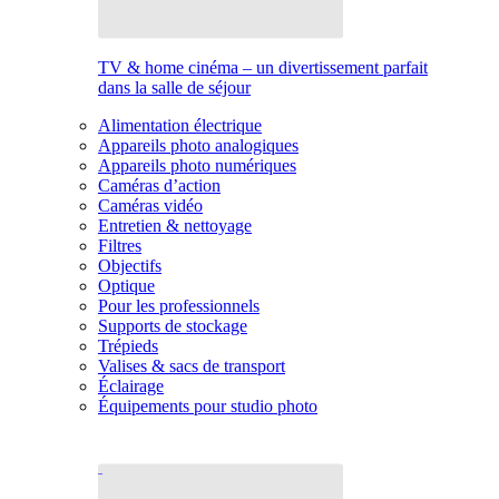
TV & home cinéma – un divertissement parfait
dans la salle de séjour
Alimentation électrique
Appareils photo analogiques
Appareils photo numériques
Caméras d’action
Caméras vidéo
Entretien & nettoyage
Filtres
Objectifs
Optique
Pour les professionnels
Supports de stockage
Trépieds
Valises & sacs de transport
Éclairage
Équipements pour studio photo