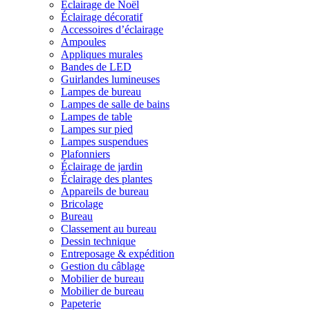
Éclairage de Noël
Éclairage décoratif
Accessoires d’éclairage
Ampoules
Appliques murales
Bandes de LED
Guirlandes lumineuses
Lampes de bureau
Lampes de salle de bains
Lampes de table
Lampes sur pied
Lampes suspendues
Plafonniers
Éclairage de jardin
Éclairage des plantes
Appareils de bureau
Bricolage
Bureau
Classement au bureau
Dessin technique
Entreposage & expédition
Gestion du câblage
Mobilier de bureau
Mobilier de bureau
Papeterie