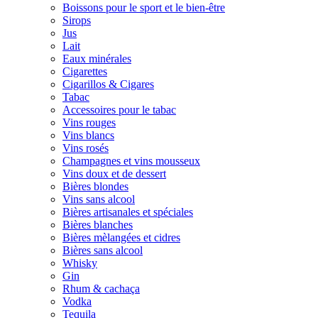
Boissons pour le sport et le bien-être
Sirops
Jus
Lait
Eaux minérales
Cigarettes
Cigarillos & Cigares
Tabac
Accessoires pour le tabac
Vins rouges
Vins blancs
Vins rosés
Champagnes et vins mousseux
Vins doux et de dessert
Bières blondes
Vins sans alcool
Bières artisanales et spéciales
Bières blanches
Bières mèlangées et cidres
Bières sans alcool
Whisky
Gin
Rhum & cachaça
Vodka
Tequila