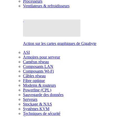
Processeurs
Ventilateurs & refroidisseurs
Action sur les cartes graphiques de Gigabyte
ASI
Armoires pour serveur
Caméras réseau
Composants LAN
Composants Wi-Fi
Câbles réseau
Fibre optique
Modems & routeurs
Powerline (CPL)
Sauvegarde des données
Serveurs
Stockage & NAS
Systèmes KVM
Techniques de sécurité