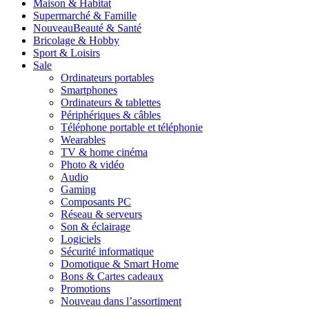
Maison & Habitat
Supermarché & Famille
Nouveau
Beauté & Santé
Bricolage & Hobby
Sport & Loisirs
Sale
Ordinateurs portables
Smartphones
Ordinateurs & tablettes
Périphériques & câbles
Téléphone portable et téléphonie
Wearables
TV & home cinéma
Photo & vidéo
Audio
Gaming
Composants PC
Réseau & serveurs
Son & éclairage
Logiciels
Sécurité informatique
Domotique & Smart Home
Bons & Cartes cadeaux
Promotions
Nouveau dans l’assortiment