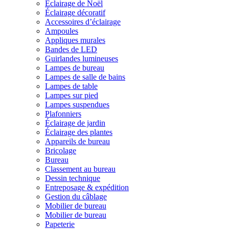
Éclairage de Noël
Éclairage décoratif
Accessoires d’éclairage
Ampoules
Appliques murales
Bandes de LED
Guirlandes lumineuses
Lampes de bureau
Lampes de salle de bains
Lampes de table
Lampes sur pied
Lampes suspendues
Plafonniers
Éclairage de jardin
Éclairage des plantes
Appareils de bureau
Bricolage
Bureau
Classement au bureau
Dessin technique
Entreposage & expédition
Gestion du câblage
Mobilier de bureau
Mobilier de bureau
Papeterie