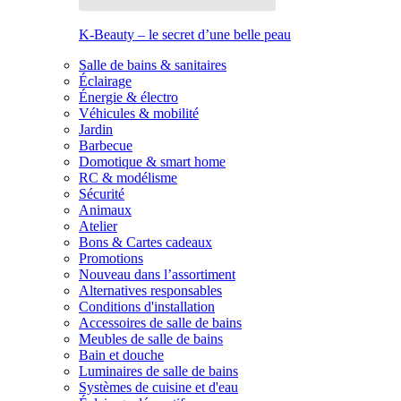
K-Beauty – le secret d’une belle peau
Salle de bains & sanitaires
Éclairage
Énergie & électro
Véhicules & mobilité
Jardin
Barbecue
Domotique & smart home
RC & modélisme
Sécurité
Animaux
Atelier
Bons & Cartes cadeaux
Promotions
Nouveau dans l’assortiment
Alternatives responsables
Conditions d'installation
Accessoires de salle de bains
Meubles de salle de bains
Bain et douche
Luminaires de salle de bains
Systèmes de cuisine et d'eau