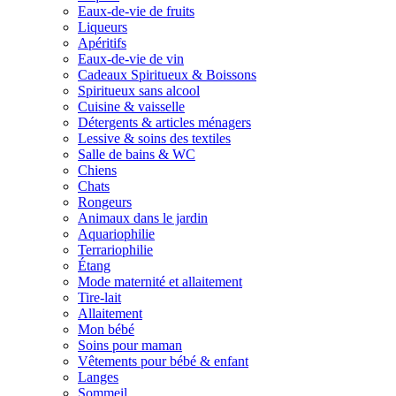
Eaux-de-vie de fruits
Liqueurs
Apéritifs
Eaux-de-vie de vin
Cadeaux Spiritueux & Boissons
Spiritueux sans alcool
Cuisine & vaisselle
Détergents & articles ménagers
Lessive & soins des textiles
Salle de bains & WC
Chiens
Chats
Rongeurs
Animaux dans le jardin
Aquariophilie
Terrariophilie
Étang
Mode maternité et allaitement
Tire-lait
Allaitement
Mon bébé
Soins pour maman
Vêtements pour bébé & enfant
Langes
Sommeil