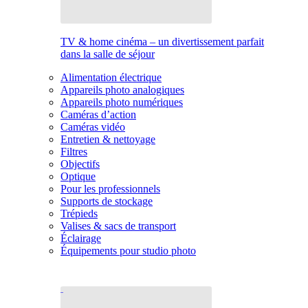
TV & home cinéma – un divertissement parfait
dans la salle de séjour
Alimentation électrique
Appareils photo analogiques
Appareils photo numériques
Caméras d’action
Caméras vidéo
Entretien & nettoyage
Filtres
Objectifs
Optique
Pour les professionnels
Supports de stockage
Trépieds
Valises & sacs de transport
Éclairage
Équipements pour studio photo