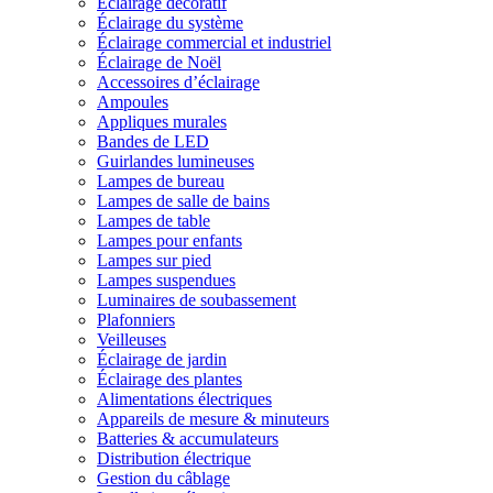
Éclairage décoratif
Éclairage du système
Éclairage commercial et industriel
Éclairage de Noël
Accessoires d’éclairage
Ampoules
Appliques murales
Bandes de LED
Guirlandes lumineuses
Lampes de bureau
Lampes de salle de bains
Lampes de table
Lampes pour enfants
Lampes sur pied
Lampes suspendues
Luminaires de soubassement
Plafonniers
Veilleuses
Éclairage de jardin
Éclairage des plantes
Alimentations électriques
Appareils de mesure & minuteurs
Batteries & accumulateurs
Distribution électrique
Gestion du câblage