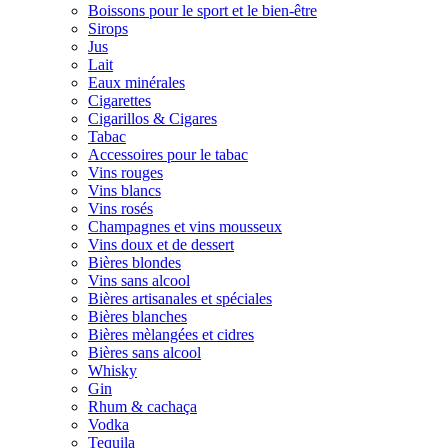
Boissons pour le sport et le bien-être
Sirops
Jus
Lait
Eaux minérales
Cigarettes
Cigarillos & Cigares
Tabac
Accessoires pour le tabac
Vins rouges
Vins blancs
Vins rosés
Champagnes et vins mousseux
Vins doux et de dessert
Bières blondes
Vins sans alcool
Bières artisanales et spéciales
Bières blanches
Bières mèlangées et cidres
Bières sans alcool
Whisky
Gin
Rhum & cachaça
Vodka
Tequila