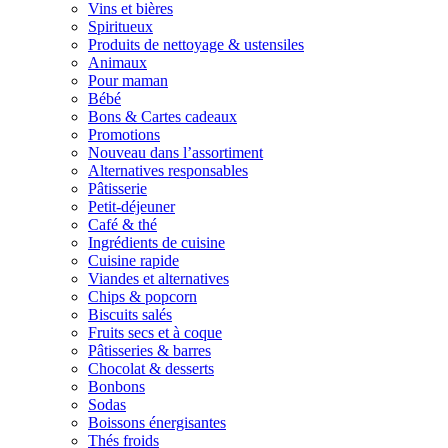
Vins et bières
Spiritueux
Produits de nettoyage & ustensiles
Animaux
Pour maman
Bébé
Bons & Cartes cadeaux
Promotions
Nouveau dans l’assortiment
Alternatives responsables
Pâtisserie
Petit-déjeuner
Café & thé
Ingrédients de cuisine
Cuisine rapide
Viandes et alternatives
Chips & popcorn
Biscuits salés
Fruits secs et à coque
Pâtisseries & barres
Chocolat & desserts
Bonbons
Sodas
Boissons énergisantes
Thés froids