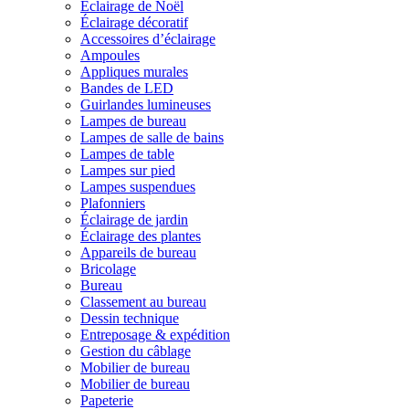
Éclairage de Noël
Éclairage décoratif
Accessoires d’éclairage
Ampoules
Appliques murales
Bandes de LED
Guirlandes lumineuses
Lampes de bureau
Lampes de salle de bains
Lampes de table
Lampes sur pied
Lampes suspendues
Plafonniers
Éclairage de jardin
Éclairage des plantes
Appareils de bureau
Bricolage
Bureau
Classement au bureau
Dessin technique
Entreposage & expédition
Gestion du câblage
Mobilier de bureau
Mobilier de bureau
Papeterie