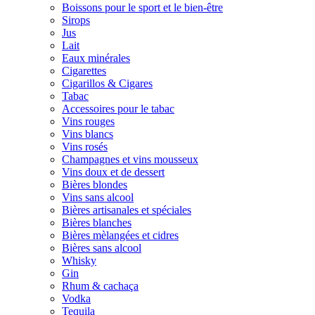
Boissons pour le sport et le bien-être
Sirops
Jus
Lait
Eaux minérales
Cigarettes
Cigarillos & Cigares
Tabac
Accessoires pour le tabac
Vins rouges
Vins blancs
Vins rosés
Champagnes et vins mousseux
Vins doux et de dessert
Bières blondes
Vins sans alcool
Bières artisanales et spéciales
Bières blanches
Bières mèlangées et cidres
Bières sans alcool
Whisky
Gin
Rhum & cachaça
Vodka
Tequila