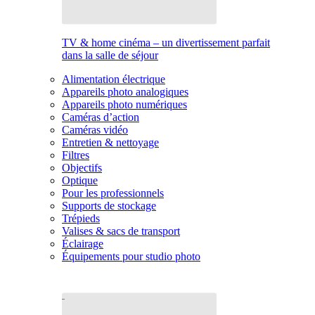
TV & home cinéma – un divertissement parfait
dans la salle de séjour
Alimentation électrique
Appareils photo analogiques
Appareils photo numériques
Caméras d’action
Caméras vidéo
Entretien & nettoyage
Filtres
Objectifs
Optique
Pour les professionnels
Supports de stockage
Trépieds
Valises & sacs de transport
Éclairage
Équipements pour studio photo