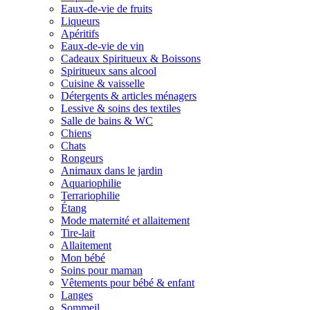
Eaux-de-vie de fruits
Liqueurs
Apéritifs
Eaux-de-vie de vin
Cadeaux Spiritueux & Boissons
Spiritueux sans alcool
Cuisine & vaisselle
Détergents & articles ménagers
Lessive & soins des textiles
Salle de bains & WC
Chiens
Chats
Rongeurs
Animaux dans le jardin
Aquariophilie
Terrariophilie
Étang
Mode maternité et allaitement
Tire-lait
Allaitement
Mon bébé
Soins pour maman
Vêtements pour bébé & enfant
Langes
Sommeil