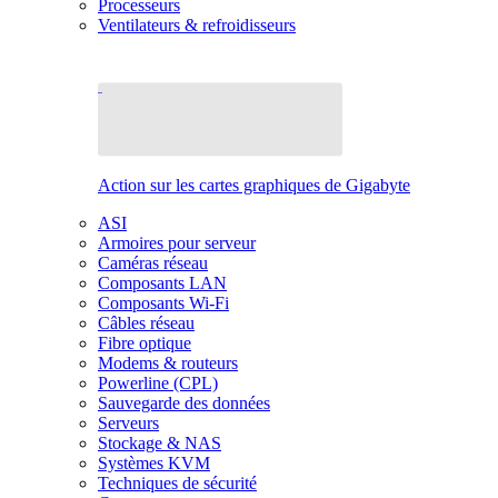
Processeurs
Ventilateurs & refroidisseurs
Action sur les cartes graphiques de Gigabyte
ASI
Armoires pour serveur
Caméras réseau
Composants LAN
Composants Wi-Fi
Câbles réseau
Fibre optique
Modems & routeurs
Powerline (CPL)
Sauvegarde des données
Serveurs
Stockage & NAS
Systèmes KVM
Techniques de sécurité