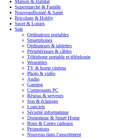
Maison & Habitat
Supermarché & Famille
Nouveau
Beauté & Santé
Bricolage & Hobby
Sport & Loisirs
Sale
Ordinateurs portables
Smartphones
Ordinateurs & tablettes
Périphériques & câbles
Téléphone portable et téléphonie
Wearables
TV & home cinéma
Photo & vidéo
Audio
Gaming
Composants PC
Réseau & serveurs
Son & éclairage
Logiciels
Sécurité informatique
Domotique & Smart Home
Bons & Cartes cadeaux
Promotions
Nouveau dans l’assortiment