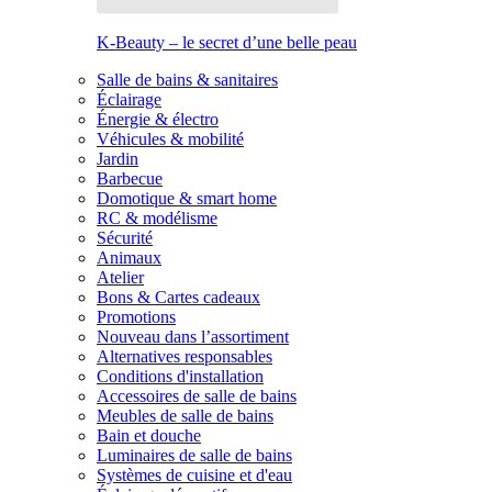
K-Beauty – le secret d’une belle peau
Salle de bains & sanitaires
Éclairage
Énergie & électro
Véhicules & mobilité
Jardin
Barbecue
Domotique & smart home
RC & modélisme
Sécurité
Animaux
Atelier
Bons & Cartes cadeaux
Promotions
Nouveau dans l’assortiment
Alternatives responsables
Conditions d'installation
Accessoires de salle de bains
Meubles de salle de bains
Bain et douche
Luminaires de salle de bains
Systèmes de cuisine et d'eau