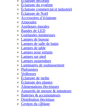
Éclairage décoratif
Éclairage du système
Éclairage commercial et industriel
Éclairage de Noël
Accessoires d’éclairage
Ampoules
Appliques murales
Bandes de LED
Guirlandes lumineuses
Lampes de bureau
Lampes de salle de bains
Lampes de table
Lampes pour enfants
Lampes sur pied
Lampes suspendues
Luminaires de soubassement
Plafonniers
Veilleuses
Éclairage de jardin
Éclairage des plantes
Alimentations électriques
Appareils de mesure & minuteurs
Batteries & accumulateurs
Distribution électrique
Gestion du câblage