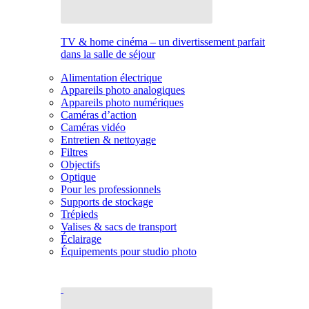
TV & home cinéma – un divertissement parfait
dans la salle de séjour
Alimentation électrique
Appareils photo analogiques
Appareils photo numériques
Caméras d’action
Caméras vidéo
Entretien & nettoyage
Filtres
Objectifs
Optique
Pour les professionnels
Supports de stockage
Trépieds
Valises & sacs de transport
Éclairage
Équipements pour studio photo