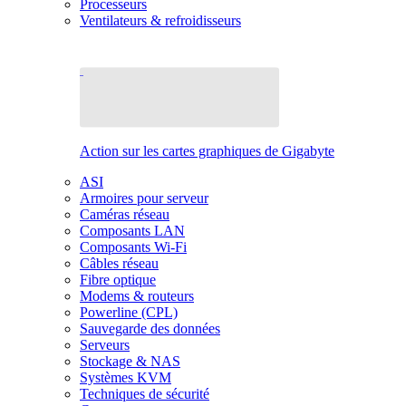
Processeurs
Ventilateurs & refroidisseurs
Action sur les cartes graphiques de Gigabyte
ASI
Armoires pour serveur
Caméras réseau
Composants LAN
Composants Wi-Fi
Câbles réseau
Fibre optique
Modems & routeurs
Powerline (CPL)
Sauvegarde des données
Serveurs
Stockage & NAS
Systèmes KVM
Techniques de sécurité