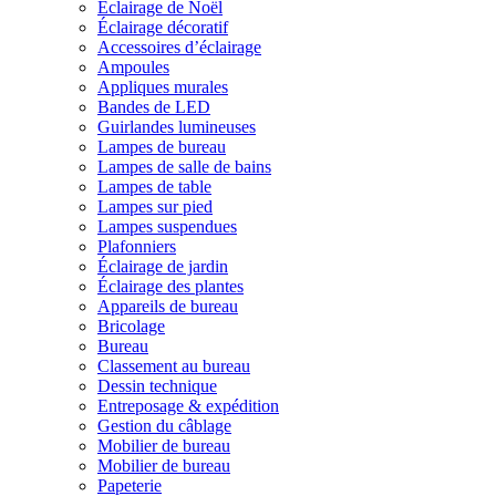
Éclairage de Noël
Éclairage décoratif
Accessoires d’éclairage
Ampoules
Appliques murales
Bandes de LED
Guirlandes lumineuses
Lampes de bureau
Lampes de salle de bains
Lampes de table
Lampes sur pied
Lampes suspendues
Plafonniers
Éclairage de jardin
Éclairage des plantes
Appareils de bureau
Bricolage
Bureau
Classement au bureau
Dessin technique
Entreposage & expédition
Gestion du câblage
Mobilier de bureau
Mobilier de bureau
Papeterie