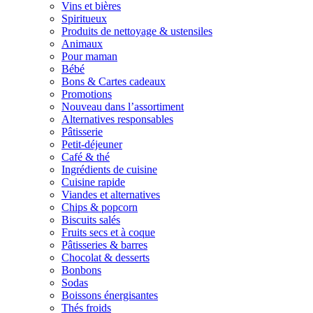
Vins et bières
Spiritueux
Produits de nettoyage & ustensiles
Animaux
Pour maman
Bébé
Bons & Cartes cadeaux
Promotions
Nouveau dans l’assortiment
Alternatives responsables
Pâtisserie
Petit-déjeuner
Café & thé
Ingrédients de cuisine
Cuisine rapide
Viandes et alternatives
Chips & popcorn
Biscuits salés
Fruits secs et à coque
Pâtisseries & barres
Chocolat & desserts
Bonbons
Sodas
Boissons énergisantes
Thés froids