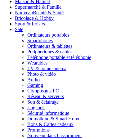
Maison & Habitat
Supermarché & Famille
Nouveau
Beauté & Santé
Bricolage & Hobby
Sport & Loisirs
Sale
Ordinateurs portables
Smartphones
Ordinateurs & tablettes
Périphériques & câbles
Téléphone portable et téléphonie
Wearables
TV & home cinéma
Photo & vidéo
Audio
Gaming
Composants PC
Réseau & serveurs
Son & éclairage
Logiciels
Sécurité informatique
Domotique & Smart Home
Bons & Cartes cadeaux
Promotions
Nouveau dans l’assortiment