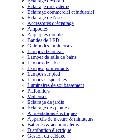
Éclairage décoratif
Éclairage du système
Éclairage commercial et industriel
Éclairage de Noël
Accessoires d’éclairage
Ampoules
Appliques murales
Bandes de LED
Guirlandes lumineuses
Lampes de bureau
Lampes de salle de bains
Lampes de table
Lampes pour enfants
Lampes sur pied
Lampes suspendues
Luminaires de soubassement
Plafonniers
Veilleuses
Éclairage de jardin
Éclairage des plantes
Alimentations électriques
Appareils de mesure & minuteurs
Batteries & accumulateurs
Distribution électrique
Gestion du câblage