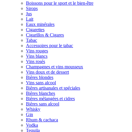
Boissons pour le sport et le bien-être
Sirops
Jus
Lait
Eaux minérales
Cigarettes
Cigarillos & Cigares
Tabac
Accessoires pour le tabac
Vins rouges
Vins blancs
Vins rosés
Champagnes et vins mousseux
Vins doux et de dessert
Bières blondes
Vins sans alcool
Bières artisanales et spéciales
Bières blanches
Bières mèlangées et cidres
Bières sans alcool
Whisky
Gin
Rhum & cachaça
Vodka
Tequila