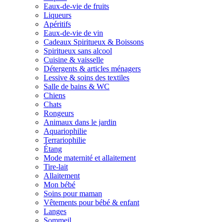
Eaux-de-vie de fruits
Liqueurs
Apéritifs
Eaux-de-vie de vin
Cadeaux Spiritueux & Boissons
Spiritueux sans alcool
Cuisine & vaisselle
Détergents & articles ménagers
Lessive & soins des textiles
Salle de bains & WC
Chiens
Chats
Rongeurs
Animaux dans le jardin
Aquariophilie
Terrariophilie
Étang
Mode maternité et allaitement
Tire-lait
Allaitement
Mon bébé
Soins pour maman
Vêtements pour bébé & enfant
Langes
Sommeil