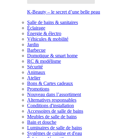
K-Beauty – le secret d’une belle peau
Salle de bains & sanitaires
Éclairage
Énergie & électro
Véhicules & mobilité
Jardin
Barbecue
Domotique & smart home
RC & modélisme
Sécurité
Animaux
Atelier
Bons & Cartes cadeaux
Promotions
Nouveau dans l’assortiment
Alternatives responsables
Conditions d'installation
Accessoires de salle de bains
Meubles de salle de bains
Bain et douche
Luminaires de salle de bains
Systèmes de cuisine et d'eau