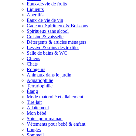
Eaux-de-vie de fruits
Liqueurs
Apéritifs
Eaux-de-vie de vin
Cadeaux Spiritueux & Boissons
Spiritueux sans alcool
Cuisine & vaisselle
Détergents & articles ménagers
Lessive & soins des textiles
Salle de bains & WC
Chiens
Chats
Rongeurs
Animaux dans le jardin
Aquariophilie
Terrariophilie
Étang
Mode maternité et allaitement
Tire-lait
Allaitement
Mon bébé
Soins pour maman
Vêtements pour bébé & enfant
Langes
Sommeil