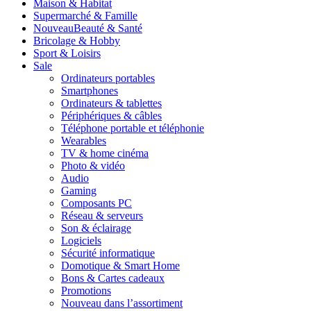
Maison & Habitat
Supermarché & Famille
Nouveau
Beauté & Santé
Bricolage & Hobby
Sport & Loisirs
Sale
Ordinateurs portables
Smartphones
Ordinateurs & tablettes
Périphériques & câbles
Téléphone portable et téléphonie
Wearables
TV & home cinéma
Photo & vidéo
Audio
Gaming
Composants PC
Réseau & serveurs
Son & éclairage
Logiciels
Sécurité informatique
Domotique & Smart Home
Bons & Cartes cadeaux
Promotions
Nouveau dans l’assortiment