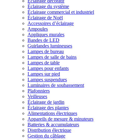
Éclairage décoratif
Éclairage du système
Éclairage commercial et industriel
Éclairage de Noël
Accessoires d’éclairage
Ampoules
Appliques murales
Bandes de LED
Guirlandes lumineuses
Lampes de bureau
Lampes de salle de bains
Lampes de table
Lampes pour enfants
Lampes sur pied
Lampes suspendues
Luminaires de soubassement
Plafonniers
Veilleuses
Éclairage de jardin
Éclairage des plantes
Alimentations électriques
Appareils de mesure & minuteurs
Batteries & accumulateurs
Distribution électrique
Gestion du câblage