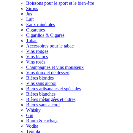
Boissons pour le sport et le bien-être
Sirops
Jus
Lait
Eaux minérales
Cigarettes
Cigarillos & Cigares
Tabac
Accessoires pour le tabac
Vins rouges
Vins blancs
Vins rosés
Champagnes et vins mousseux
Vins doux et de dessert
Bières blondes
Vins sans alcool
Bières artisanales et spéciales
Bières blanches
Bières mèlangées et cidres
Bières sans alcool
Whisky
Gin
Rhum & cachaça
Vodka
Tequila