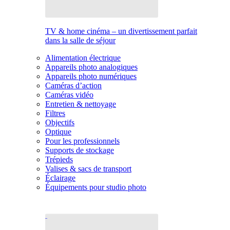
TV & home cinéma – un divertissement parfait
dans la salle de séjour
Alimentation électrique
Appareils photo analogiques
Appareils photo numériques
Caméras d’action
Caméras vidéo
Entretien & nettoyage
Filtres
Objectifs
Optique
Pour les professionnels
Supports de stockage
Trépieds
Valises & sacs de transport
Éclairage
Équipements pour studio photo