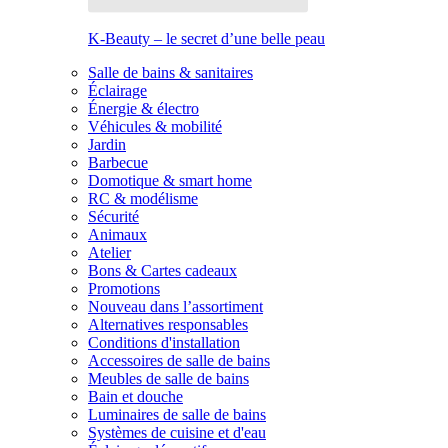
K-Beauty – le secret d’une belle peau
Salle de bains & sanitaires
Éclairage
Énergie & électro
Véhicules & mobilité
Jardin
Barbecue
Domotique & smart home
RC & modélisme
Sécurité
Animaux
Atelier
Bons & Cartes cadeaux
Promotions
Nouveau dans l’assortiment
Alternatives responsables
Conditions d'installation
Accessoires de salle de bains
Meubles de salle de bains
Bain et douche
Luminaires de salle de bains
Systèmes de cuisine et d'eau