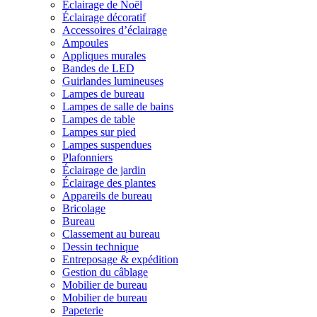
Éclairage de Noël
Éclairage décoratif
Accessoires d’éclairage
Ampoules
Appliques murales
Bandes de LED
Guirlandes lumineuses
Lampes de bureau
Lampes de salle de bains
Lampes de table
Lampes sur pied
Lampes suspendues
Plafonniers
Éclairage de jardin
Éclairage des plantes
Appareils de bureau
Bricolage
Bureau
Classement au bureau
Dessin technique
Entreposage & expédition
Gestion du câblage
Mobilier de bureau
Mobilier de bureau
Papeterie