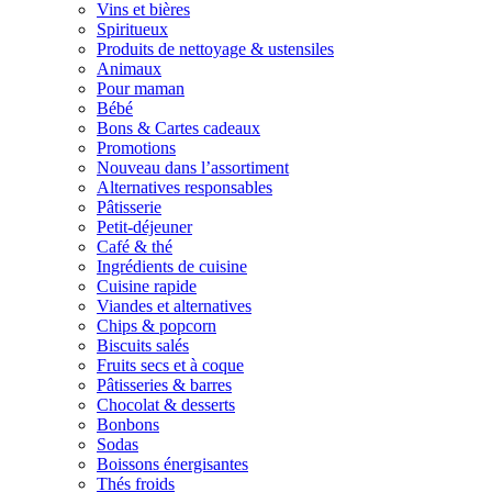
Vins et bières
Spiritueux
Produits de nettoyage & ustensiles
Animaux
Pour maman
Bébé
Bons & Cartes cadeaux
Promotions
Nouveau dans l’assortiment
Alternatives responsables
Pâtisserie
Petit-déjeuner
Café & thé
Ingrédients de cuisine
Cuisine rapide
Viandes et alternatives
Chips & popcorn
Biscuits salés
Fruits secs et à coque
Pâtisseries & barres
Chocolat & desserts
Bonbons
Sodas
Boissons énergisantes
Thés froids