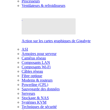
Processeurs
Ventilateurs & refroidisseurs
Action sur les cartes graphiques de Gigabyte
ASI
Armoires pour serveur
Caméras réseau
Composants LAN
Composants Wi-Fi
Câbles réseau
Fibre optique
Modems & routeurs
Powerline (CPL)
Sauvegarde des données
Serveurs
Stockage & NAS
Systèmes KVM
Techniques de sécurité