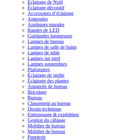
Éclairage de Noël
Éclairage décoratif
Accessoires d’éclairage
Ampoules
Appliques murales
Bandes de LED
Guirlandes lumineuses
Lampes de bureau
Lampes de salle de bains
Lampes de table
Lampes sur pied
Lampes suspendues
Plafonniers
Éclairage de jardin
Éclairage des plantes
Appareils de bureau
Bricolage
Bureau
Classement au bureau
Dessin technique
Entreposage & expédition
Gestion du câblage
Mobilier de bureau
Mobilier de bureau
Papeterie