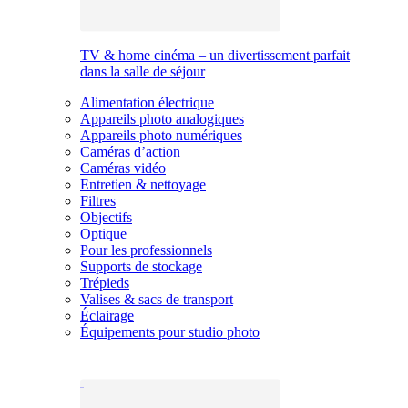
TV & home cinéma – un divertissement parfait
dans la salle de séjour
Alimentation électrique
Appareils photo analogiques
Appareils photo numériques
Caméras d’action
Caméras vidéo
Entretien & nettoyage
Filtres
Objectifs
Optique
Pour les professionnels
Supports de stockage
Trépieds
Valises & sacs de transport
Éclairage
Équipements pour studio photo