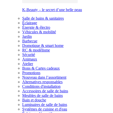
K-Beauty – le secret d’une belle peau
Salle de bains & sanitaires
Éclairage
Énergie & électro
Véhicules & mobilité
Jardin
Barbecue
Domotique & smart home
RC & modélisme
Sécurité
Animaux
Atelier
Bons & Cartes cadeaux
Promotions
Nouveau dans l’assortiment
Alternatives responsables
Conditions d'installation
Accessoires de salle de bains
Meubles de salle de bains
Bain et douche
Luminaires de salle de bains
Systèmes de cuisine et d'eau