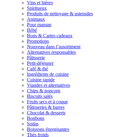
Vins et bières
Spiritueux
Produits de nettoyage & ustensiles
Animaux
Pour maman
Bébé
Bons & Cartes cadeaux
Promotions
Nouveau dans l’assortiment
Alternatives responsables
Pâtisserie
Petit-déjeuner
Café & thé
Ingrédients de cuisine
Cuisine rapide
Viandes et alternatives
Chips & popcorn
Biscuits salés
Fruits secs et à coque
Pâtisseries & barres
Chocolat & desserts
Bonbons
Sodas
Boissons énergisantes
Thés froids