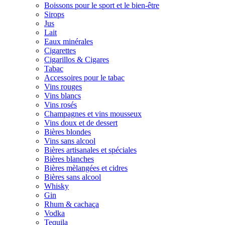
Boissons pour le sport et le bien-être
Sirops
Jus
Lait
Eaux minérales
Cigarettes
Cigarillos & Cigares
Tabac
Accessoires pour le tabac
Vins rouges
Vins blancs
Vins rosés
Champagnes et vins mousseux
Vins doux et de dessert
Bières blondes
Vins sans alcool
Bières artisanales et spéciales
Bières blanches
Bières mèlangées et cidres
Bières sans alcool
Whisky
Gin
Rhum & cachaça
Vodka
Tequila