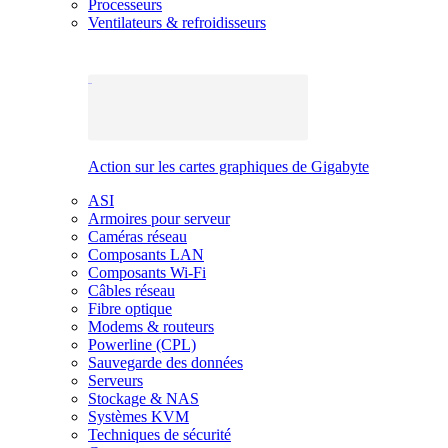
Processeurs
Ventilateurs & refroidisseurs
Action sur les cartes graphiques de Gigabyte
ASI
Armoires pour serveur
Caméras réseau
Composants LAN
Composants Wi-Fi
Câbles réseau
Fibre optique
Modems & routeurs
Powerline (CPL)
Sauvegarde des données
Serveurs
Stockage & NAS
Systèmes KVM
Techniques de sécurité