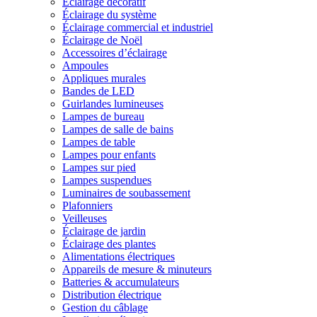
Éclairage décoratif
Éclairage du système
Éclairage commercial et industriel
Éclairage de Noël
Accessoires d’éclairage
Ampoules
Appliques murales
Bandes de LED
Guirlandes lumineuses
Lampes de bureau
Lampes de salle de bains
Lampes de table
Lampes pour enfants
Lampes sur pied
Lampes suspendues
Luminaires de soubassement
Plafonniers
Veilleuses
Éclairage de jardin
Éclairage des plantes
Alimentations électriques
Appareils de mesure & minuteurs
Batteries & accumulateurs
Distribution électrique
Gestion du câblage