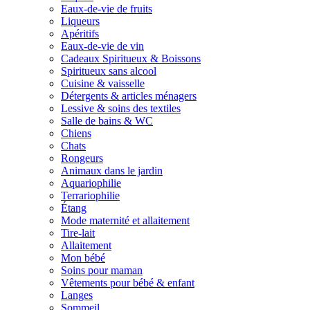
Eaux-de-vie de fruits
Liqueurs
Apéritifs
Eaux-de-vie de vin
Cadeaux Spiritueux & Boissons
Spiritueux sans alcool
Cuisine & vaisselle
Détergents & articles ménagers
Lessive & soins des textiles
Salle de bains & WC
Chiens
Chats
Rongeurs
Animaux dans le jardin
Aquariophilie
Terrariophilie
Étang
Mode maternité et allaitement
Tire-lait
Allaitement
Mon bébé
Soins pour maman
Vêtements pour bébé & enfant
Langes
Sommeil