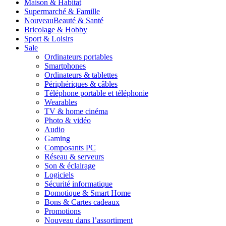
Maison & Habitat
Supermarché & Famille
Nouveau
Beauté & Santé
Bricolage & Hobby
Sport & Loisirs
Sale
Ordinateurs portables
Smartphones
Ordinateurs & tablettes
Périphériques & câbles
Téléphone portable et téléphonie
Wearables
TV & home cinéma
Photo & vidéo
Audio
Gaming
Composants PC
Réseau & serveurs
Son & éclairage
Logiciels
Sécurité informatique
Domotique & Smart Home
Bons & Cartes cadeaux
Promotions
Nouveau dans l’assortiment