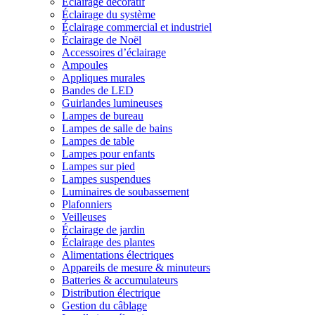
Éclairage décoratif
Éclairage du système
Éclairage commercial et industriel
Éclairage de Noël
Accessoires d’éclairage
Ampoules
Appliques murales
Bandes de LED
Guirlandes lumineuses
Lampes de bureau
Lampes de salle de bains
Lampes de table
Lampes pour enfants
Lampes sur pied
Lampes suspendues
Luminaires de soubassement
Plafonniers
Veilleuses
Éclairage de jardin
Éclairage des plantes
Alimentations électriques
Appareils de mesure & minuteurs
Batteries & accumulateurs
Distribution électrique
Gestion du câblage