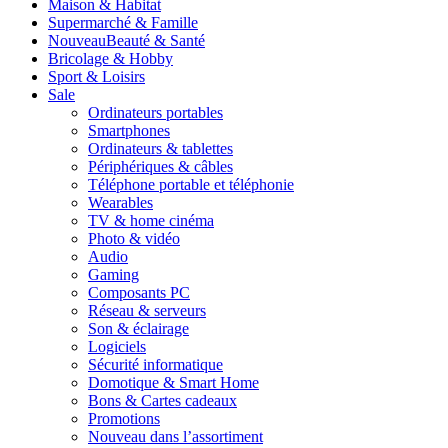
Maison & Habitat
Supermarché & Famille
Nouveau
Beauté & Santé
Bricolage & Hobby
Sport & Loisirs
Sale
Ordinateurs portables
Smartphones
Ordinateurs & tablettes
Périphériques & câbles
Téléphone portable et téléphonie
Wearables
TV & home cinéma
Photo & vidéo
Audio
Gaming
Composants PC
Réseau & serveurs
Son & éclairage
Logiciels
Sécurité informatique
Domotique & Smart Home
Bons & Cartes cadeaux
Promotions
Nouveau dans l’assortiment