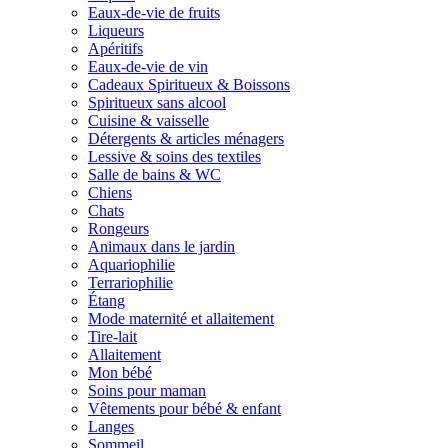
Eaux-de-vie de fruits
Liqueurs
Apéritifs
Eaux-de-vie de vin
Cadeaux Spiritueux & Boissons
Spiritueux sans alcool
Cuisine & vaisselle
Détergents & articles ménagers
Lessive & soins des textiles
Salle de bains & WC
Chiens
Chats
Rongeurs
Animaux dans le jardin
Aquariophilie
Terrariophilie
Étang
Mode maternité et allaitement
Tire-lait
Allaitement
Mon bébé
Soins pour maman
Vêtements pour bébé & enfant
Langes
Sommeil