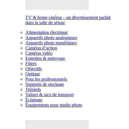
TV & home cinéma – un divertissement parfait
dans la salle de séjour
Alimentation électrique
Appareils photo analogiques
Appareils photo numériques
Caméras d’action
Caméras vidéo
Entretien & nettoyage
Filtres
Objectifs
Optique
Pour les professionnels
Supports de stockage
Trépieds
Valises & sacs de transport
Éclairage
Équipements pour studio photo