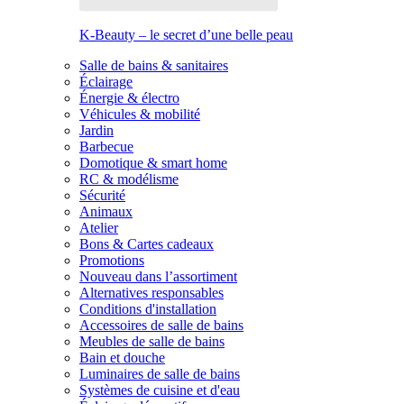
K-Beauty – le secret d’une belle peau
Salle de bains & sanitaires
Éclairage
Énergie & électro
Véhicules & mobilité
Jardin
Barbecue
Domotique & smart home
RC & modélisme
Sécurité
Animaux
Atelier
Bons & Cartes cadeaux
Promotions
Nouveau dans l’assortiment
Alternatives responsables
Conditions d'installation
Accessoires de salle de bains
Meubles de salle de bains
Bain et douche
Luminaires de salle de bains
Systèmes de cuisine et d'eau