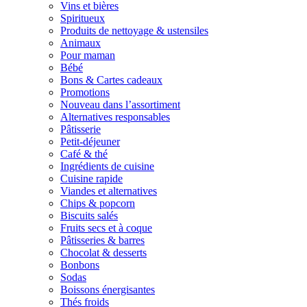
Vins et bières
Spiritueux
Produits de nettoyage & ustensiles
Animaux
Pour maman
Bébé
Bons & Cartes cadeaux
Promotions
Nouveau dans l’assortiment
Alternatives responsables
Pâtisserie
Petit-déjeuner
Café & thé
Ingrédients de cuisine
Cuisine rapide
Viandes et alternatives
Chips & popcorn
Biscuits salés
Fruits secs et à coque
Pâtisseries & barres
Chocolat & desserts
Bonbons
Sodas
Boissons énergisantes
Thés froids