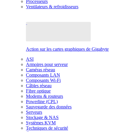
Processeurs
Ventilateurs & refroidisseurs
Action sur les cartes graphiques de Gigabyte
ASI
Armoires pour serveur
Caméras réseau
Composants LAN
Composants Wi-Fi
Câbles réseau
Fibre optique
Modems & routeurs
Powerline (CPL)
Sauvegarde des données
Serveurs
Stockage & NAS
Systèmes KVM
Techniques de sécurité