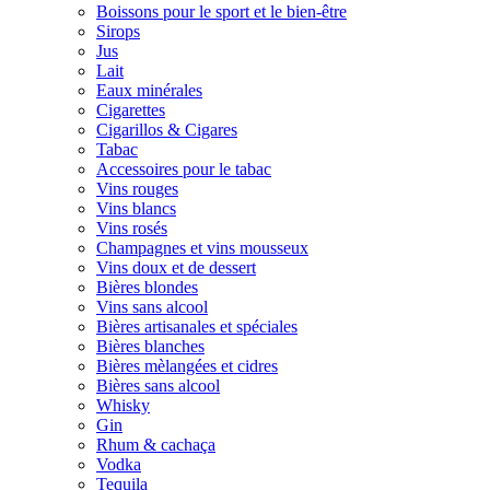
Boissons pour le sport et le bien-être
Sirops
Jus
Lait
Eaux minérales
Cigarettes
Cigarillos & Cigares
Tabac
Accessoires pour le tabac
Vins rouges
Vins blancs
Vins rosés
Champagnes et vins mousseux
Vins doux et de dessert
Bières blondes
Vins sans alcool
Bières artisanales et spéciales
Bières blanches
Bières mèlangées et cidres
Bières sans alcool
Whisky
Gin
Rhum & cachaça
Vodka
Tequila