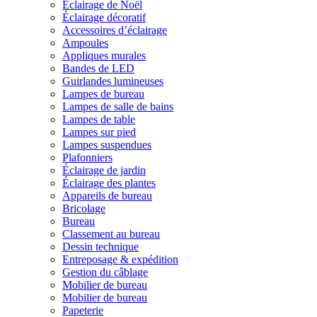
Éclairage de Noël
Éclairage décoratif
Accessoires d’éclairage
Ampoules
Appliques murales
Bandes de LED
Guirlandes lumineuses
Lampes de bureau
Lampes de salle de bains
Lampes de table
Lampes sur pied
Lampes suspendues
Plafonniers
Éclairage de jardin
Éclairage des plantes
Appareils de bureau
Bricolage
Bureau
Classement au bureau
Dessin technique
Entreposage & expédition
Gestion du câblage
Mobilier de bureau
Mobilier de bureau
Papeterie