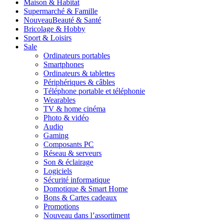
Maison & Habitat
Supermarché & Famille
Nouveau
Beauté & Santé
Bricolage & Hobby
Sport & Loisirs
Sale
Ordinateurs portables
Smartphones
Ordinateurs & tablettes
Périphériques & câbles
Téléphone portable et téléphonie
Wearables
TV & home cinéma
Photo & vidéo
Audio
Gaming
Composants PC
Réseau & serveurs
Son & éclairage
Logiciels
Sécurité informatique
Domotique & Smart Home
Bons & Cartes cadeaux
Promotions
Nouveau dans l’assortiment