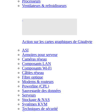
Processeurs
Ventilateurs & refroidisseurs
Action sur les cartes graphiques de Gigabyte
ASI
Armoires pour serveur
Caméras réseau
Composants LAN
Composants Wi-Fi
Câbles réseau
Fibre optique
Modems & routeurs
Powerline (CPL)
Sauvegarde des données
Serveurs
Stockage & NAS
Systèmes KVM
Techniques de sécurité