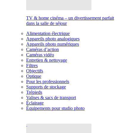
TV & home cinéma – un divertissement parfait
dans la salle de séjour
Alimentation électrique
Appareils photo analogiques
Appareils photo numériques
Caméras d’action
Caméras vidéo
Entretien & nettoyage
Filtres
Objectifs
Optique
Pour les professionnels
Supports de stockage
Trépieds
Valises & sacs de transport
Éclairage
Équipements pour studio photo