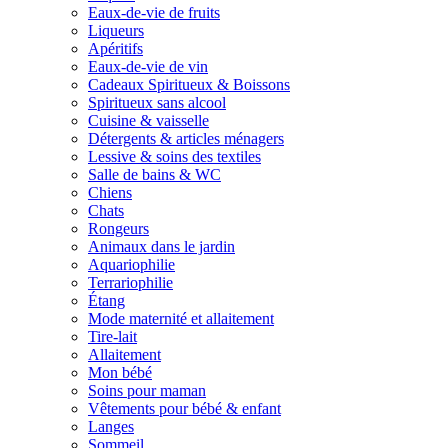
Eaux-de-vie de fruits
Liqueurs
Apéritifs
Eaux-de-vie de vin
Cadeaux Spiritueux & Boissons
Spiritueux sans alcool
Cuisine & vaisselle
Détergents & articles ménagers
Lessive & soins des textiles
Salle de bains & WC
Chiens
Chats
Rongeurs
Animaux dans le jardin
Aquariophilie
Terrariophilie
Étang
Mode maternité et allaitement
Tire-lait
Allaitement
Mon bébé
Soins pour maman
Vêtements pour bébé & enfant
Langes
Sommeil