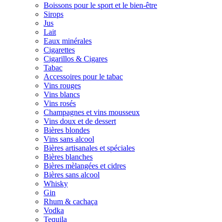
Boissons pour le sport et le bien-être
Sirops
Jus
Lait
Eaux minérales
Cigarettes
Cigarillos & Cigares
Tabac
Accessoires pour le tabac
Vins rouges
Vins blancs
Vins rosés
Champagnes et vins mousseux
Vins doux et de dessert
Bières blondes
Vins sans alcool
Bières artisanales et spéciales
Bières blanches
Bières mèlangées et cidres
Bières sans alcool
Whisky
Gin
Rhum & cachaça
Vodka
Tequila