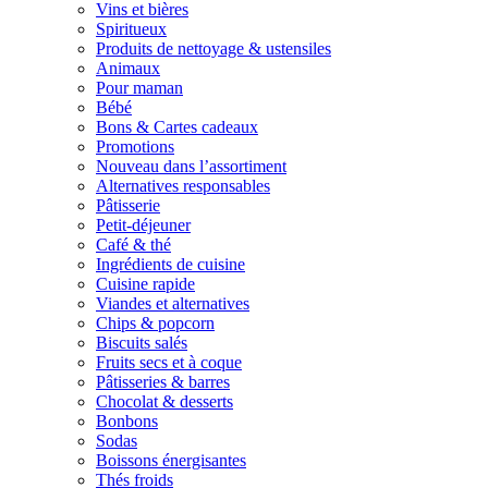
Vins et bières
Spiritueux
Produits de nettoyage & ustensiles
Animaux
Pour maman
Bébé
Bons & Cartes cadeaux
Promotions
Nouveau dans l’assortiment
Alternatives responsables
Pâtisserie
Petit-déjeuner
Café & thé
Ingrédients de cuisine
Cuisine rapide
Viandes et alternatives
Chips & popcorn
Biscuits salés
Fruits secs et à coque
Pâtisseries & barres
Chocolat & desserts
Bonbons
Sodas
Boissons énergisantes
Thés froids