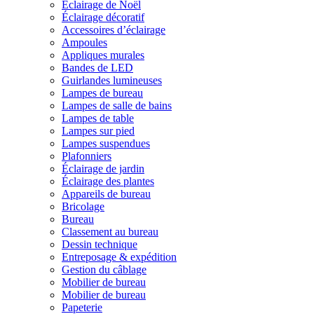
Éclairage de Noël
Éclairage décoratif
Accessoires d’éclairage
Ampoules
Appliques murales
Bandes de LED
Guirlandes lumineuses
Lampes de bureau
Lampes de salle de bains
Lampes de table
Lampes sur pied
Lampes suspendues
Plafonniers
Éclairage de jardin
Éclairage des plantes
Appareils de bureau
Bricolage
Bureau
Classement au bureau
Dessin technique
Entreposage & expédition
Gestion du câblage
Mobilier de bureau
Mobilier de bureau
Papeterie