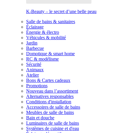
K-Beauty – le secret d’une belle peau
Salle de bains & sanitaires
Éclairage
Énergie & électro
Véhicules & mobilité
Jardin
Barbecue
Domotique & smart home
RC & modélisme
Sécurité
Animaux
Atelier
Bons & Cartes cadeaux
Promotions
Nouveau dans l’assortiment
Alternatives responsables
Conditions d'installation
Accessoires de salle de bains
Meubles de salle de bains
Bain et douche
Luminaires de salle de bains
Systèmes de cuisine et d'eau