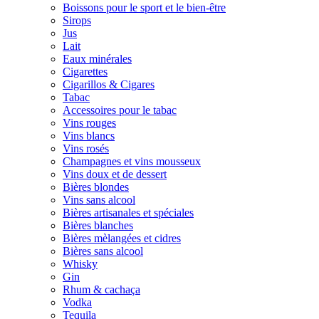
Boissons pour le sport et le bien-être
Sirops
Jus
Lait
Eaux minérales
Cigarettes
Cigarillos & Cigares
Tabac
Accessoires pour le tabac
Vins rouges
Vins blancs
Vins rosés
Champagnes et vins mousseux
Vins doux et de dessert
Bières blondes
Vins sans alcool
Bières artisanales et spéciales
Bières blanches
Bières mèlangées et cidres
Bières sans alcool
Whisky
Gin
Rhum & cachaça
Vodka
Tequila