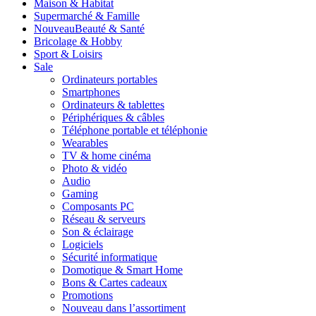
Maison & Habitat
Supermarché & Famille
Nouveau
Beauté & Santé
Bricolage & Hobby
Sport & Loisirs
Sale
Ordinateurs portables
Smartphones
Ordinateurs & tablettes
Périphériques & câbles
Téléphone portable et téléphonie
Wearables
TV & home cinéma
Photo & vidéo
Audio
Gaming
Composants PC
Réseau & serveurs
Son & éclairage
Logiciels
Sécurité informatique
Domotique & Smart Home
Bons & Cartes cadeaux
Promotions
Nouveau dans l’assortiment