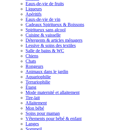
Eaux-de-vie de fruits
Liqueurs
Apéritifs
Eaux-de-vie de vin
Cadeaux Spiritueux & Boissons
Spiritueux sans alcool
Cuisine & vaisselle
Détergents & articles ménagers
Lessive & soins des textiles
Salle de bains & WC
Chiens
Chats
Rongeurs
Animaux dans le jardin
Aquariophilie
Terrariophilie
Étang
Mode maternité et allaitement
Tire-lait
Allaitement
Mon bébé
Soins pour maman
Vêtements pour bébé & enfant
Langes
Sommeil