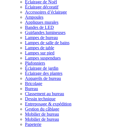
Éclairage de Noël
Éclairage décoratif
Accessoires d’éclairage
Ampoules
Appliques murales
Bandes de LED
Guirlandes lumineuses
Lampes de bureau
Lampes de salle de bains
Lampes de table
Lampes sur pied
Lampes suspendues
Plafonniers
Éclairage de jardin
Éclairage des plantes
Appareils de bureau
Bricolage
Bureau
Classement au bureau
Dessin technique
Entreposage & expédition
Gestion du câblage
Mobilier de bureau
Mobilier de bureau
Papeterie