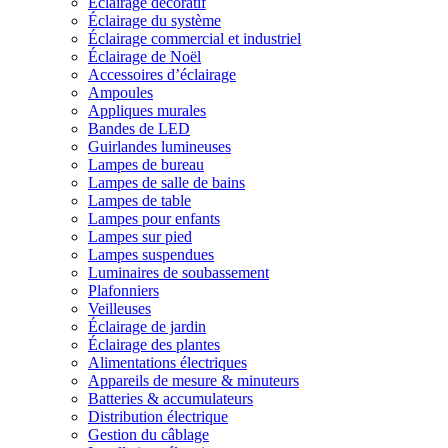
Éclairage décoratif
Éclairage du système
Éclairage commercial et industriel
Éclairage de Noël
Accessoires d’éclairage
Ampoules
Appliques murales
Bandes de LED
Guirlandes lumineuses
Lampes de bureau
Lampes de salle de bains
Lampes de table
Lampes pour enfants
Lampes sur pied
Lampes suspendues
Luminaires de soubassement
Plafonniers
Veilleuses
Éclairage de jardin
Éclairage des plantes
Alimentations électriques
Appareils de mesure & minuteurs
Batteries & accumulateurs
Distribution électrique
Gestion du câblage