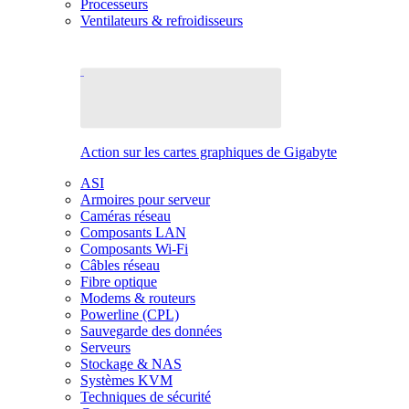
Processeurs
Ventilateurs & refroidisseurs
Action sur les cartes graphiques de Gigabyte
ASI
Armoires pour serveur
Caméras réseau
Composants LAN
Composants Wi-Fi
Câbles réseau
Fibre optique
Modems & routeurs
Powerline (CPL)
Sauvegarde des données
Serveurs
Stockage & NAS
Systèmes KVM
Techniques de sécurité