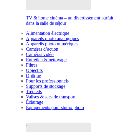
TV & home cinéma – un divertissement parfait
dans la salle de séjour
Alimentation électrique
Appareils photo analogiques
Appareils photo numériques
Caméras d’action
Caméras vidéo
Entretien & nettoyage
Filtres
Objectifs
Optique
Pour les professionnels
Supports de stockage
Trépieds
Valises & sacs de transport
Éclairage
Équipements pour studio photo