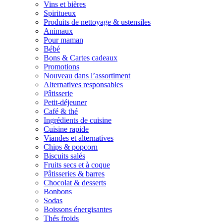
Vins et bières
Spiritueux
Produits de nettoyage & ustensiles
Animaux
Pour maman
Bébé
Bons & Cartes cadeaux
Promotions
Nouveau dans l’assortiment
Alternatives responsables
Pâtisserie
Petit-déjeuner
Café & thé
Ingrédients de cuisine
Cuisine rapide
Viandes et alternatives
Chips & popcorn
Biscuits salés
Fruits secs et à coque
Pâtisseries & barres
Chocolat & desserts
Bonbons
Sodas
Boissons énergisantes
Thés froids