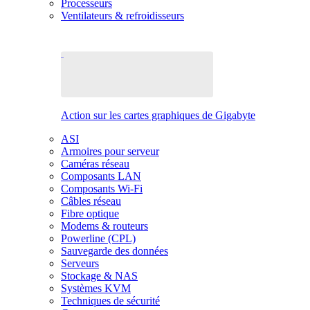
Processeurs
Ventilateurs & refroidisseurs
Action sur les cartes graphiques de Gigabyte
ASI
Armoires pour serveur
Caméras réseau
Composants LAN
Composants Wi-Fi
Câbles réseau
Fibre optique
Modems & routeurs
Powerline (CPL)
Sauvegarde des données
Serveurs
Stockage & NAS
Systèmes KVM
Techniques de sécurité