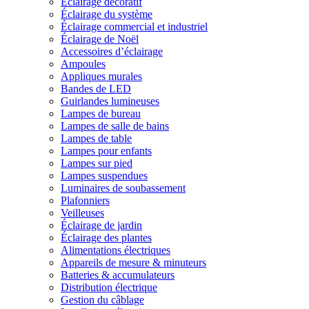
Éclairage décoratif
Éclairage du système
Éclairage commercial et industriel
Éclairage de Noël
Accessoires d’éclairage
Ampoules
Appliques murales
Bandes de LED
Guirlandes lumineuses
Lampes de bureau
Lampes de salle de bains
Lampes de table
Lampes pour enfants
Lampes sur pied
Lampes suspendues
Luminaires de soubassement
Plafonniers
Veilleuses
Éclairage de jardin
Éclairage des plantes
Alimentations électriques
Appareils de mesure & minuteurs
Batteries & accumulateurs
Distribution électrique
Gestion du câblage