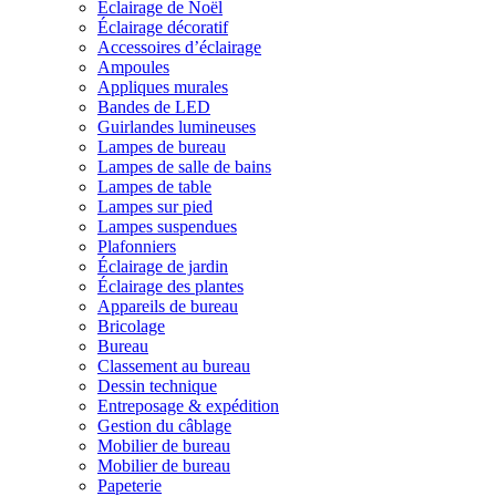
Éclairage de Noël
Éclairage décoratif
Accessoires d’éclairage
Ampoules
Appliques murales
Bandes de LED
Guirlandes lumineuses
Lampes de bureau
Lampes de salle de bains
Lampes de table
Lampes sur pied
Lampes suspendues
Plafonniers
Éclairage de jardin
Éclairage des plantes
Appareils de bureau
Bricolage
Bureau
Classement au bureau
Dessin technique
Entreposage & expédition
Gestion du câblage
Mobilier de bureau
Mobilier de bureau
Papeterie