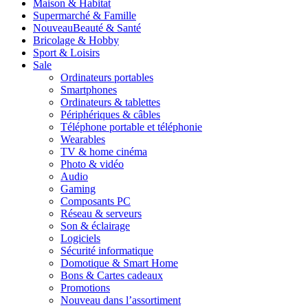
Maison & Habitat
Supermarché & Famille
Nouveau
Beauté & Santé
Bricolage & Hobby
Sport & Loisirs
Sale
Ordinateurs portables
Smartphones
Ordinateurs & tablettes
Périphériques & câbles
Téléphone portable et téléphonie
Wearables
TV & home cinéma
Photo & vidéo
Audio
Gaming
Composants PC
Réseau & serveurs
Son & éclairage
Logiciels
Sécurité informatique
Domotique & Smart Home
Bons & Cartes cadeaux
Promotions
Nouveau dans l’assortiment