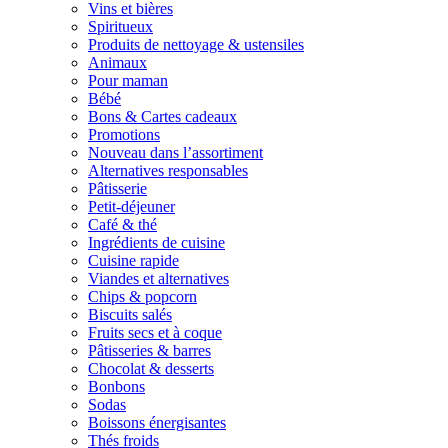
Vins et bières
Spiritueux
Produits de nettoyage & ustensiles
Animaux
Pour maman
Bébé
Bons & Cartes cadeaux
Promotions
Nouveau dans l’assortiment
Alternatives responsables
Pâtisserie
Petit-déjeuner
Café & thé
Ingrédients de cuisine
Cuisine rapide
Viandes et alternatives
Chips & popcorn
Biscuits salés
Fruits secs et à coque
Pâtisseries & barres
Chocolat & desserts
Bonbons
Sodas
Boissons énergisantes
Thés froids