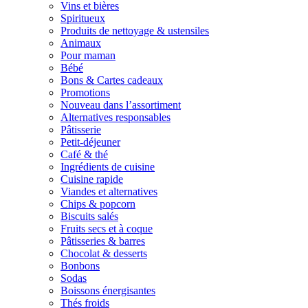
Vins et bières
Spiritueux
Produits de nettoyage & ustensiles
Animaux
Pour maman
Bébé
Bons & Cartes cadeaux
Promotions
Nouveau dans l’assortiment
Alternatives responsables
Pâtisserie
Petit-déjeuner
Café & thé
Ingrédients de cuisine
Cuisine rapide
Viandes et alternatives
Chips & popcorn
Biscuits salés
Fruits secs et à coque
Pâtisseries & barres
Chocolat & desserts
Bonbons
Sodas
Boissons énergisantes
Thés froids