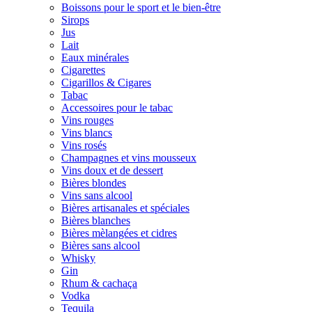
Boissons pour le sport et le bien-être
Sirops
Jus
Lait
Eaux minérales
Cigarettes
Cigarillos & Cigares
Tabac
Accessoires pour le tabac
Vins rouges
Vins blancs
Vins rosés
Champagnes et vins mousseux
Vins doux et de dessert
Bières blondes
Vins sans alcool
Bières artisanales et spéciales
Bières blanches
Bières mèlangées et cidres
Bières sans alcool
Whisky
Gin
Rhum & cachaça
Vodka
Tequila