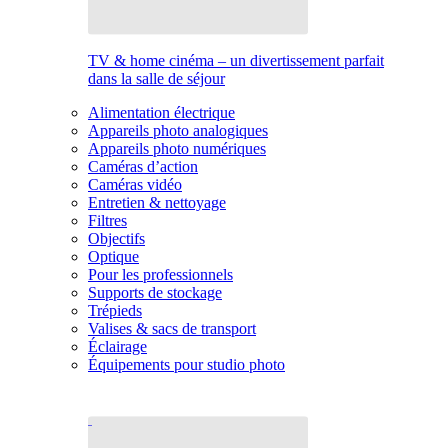
TV & home cinéma – un divertissement parfait
dans la salle de séjour
Alimentation électrique
Appareils photo analogiques
Appareils photo numériques
Caméras d’action
Caméras vidéo
Entretien & nettoyage
Filtres
Objectifs
Optique
Pour les professionnels
Supports de stockage
Trépieds
Valises & sacs de transport
Éclairage
Équipements pour studio photo