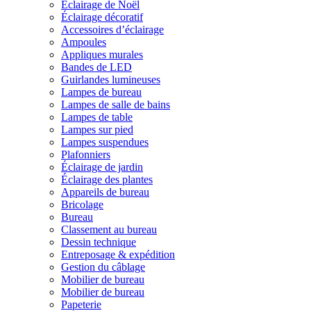
Éclairage de Noël
Éclairage décoratif
Accessoires d’éclairage
Ampoules
Appliques murales
Bandes de LED
Guirlandes lumineuses
Lampes de bureau
Lampes de salle de bains
Lampes de table
Lampes sur pied
Lampes suspendues
Plafonniers
Éclairage de jardin
Éclairage des plantes
Appareils de bureau
Bricolage
Bureau
Classement au bureau
Dessin technique
Entreposage & expédition
Gestion du câblage
Mobilier de bureau
Mobilier de bureau
Papeterie