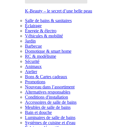
K-Beauty – le secret d’une belle peau
Salle de bains & sanitaires
Éclairage
Énergie & électro
Véhicules & mobilité
Jardin
Barbecue
Domotique & smart home
RC & modélisme
Sécurité
Animaux
Atelier
Bons & Cartes cadeaux
Promotions
Nouveau dans l’assortiment
Alternatives responsables
Conditions d'installation
Accessoires de salle de bains
Meubles de salle de bains
Bain et douche
Luminaires de salle de bains
Systèmes de cuisine et d'eau