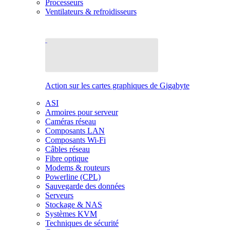
Processeurs
Ventilateurs & refroidisseurs
Action sur les cartes graphiques de Gigabyte
ASI
Armoires pour serveur
Caméras réseau
Composants LAN
Composants Wi-Fi
Câbles réseau
Fibre optique
Modems & routeurs
Powerline (CPL)
Sauvegarde des données
Serveurs
Stockage & NAS
Systèmes KVM
Techniques de sécurité