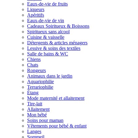
Eaux-de-vie de fruits
Liqueurs
Apéritifs
Eaux-de-vie de vin
Cadeaux Spiritueux & Boissons
Spiritueux sans alcool
Cuisine & vaisselle
Détergents & articles ménagers
Lessive & soins des textiles
Salle de bains & WC
Chiens
Chats
Rongeurs
Animaux dans le jardin
Aquariophilie
Terrariophilie
Étang
Mode maternité et allaitement
Tire-lait
Allaitement
Mon bébé
Soins pour maman
Vêtements pour bébé & enfant
Langes
Sommeil