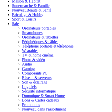
Maison & Habitat
Supermarché & Famille
Nouveau
Beauté & Santé
Bricolage & Hobby
Sport & Loisirs
Sale
Ordinateurs portables
Smartphones
Ordinateurs & tablettes
Périphériques & câbles
Téléphone portable et téléphonie
Wearables
TV & home cinéma
Photo & vidéo
Audio
Gaming
Composants PC
Réseau & serveurs
Son & éclairage
Logiciels
Sécurité informatique
Domotique & Smart Home
Bons & Cartes cadeaux
Promotions
Nouveau dans l’assortiment