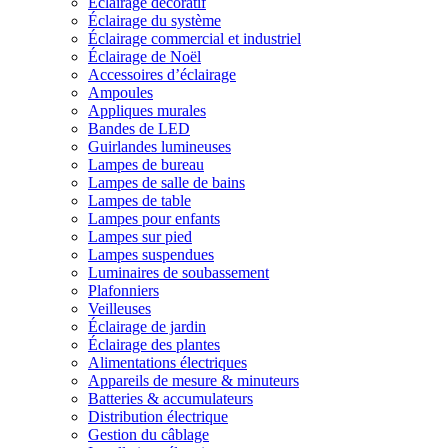
Éclairage décoratif
Éclairage du système
Éclairage commercial et industriel
Éclairage de Noël
Accessoires d’éclairage
Ampoules
Appliques murales
Bandes de LED
Guirlandes lumineuses
Lampes de bureau
Lampes de salle de bains
Lampes de table
Lampes pour enfants
Lampes sur pied
Lampes suspendues
Luminaires de soubassement
Plafonniers
Veilleuses
Éclairage de jardin
Éclairage des plantes
Alimentations électriques
Appareils de mesure & minuteurs
Batteries & accumulateurs
Distribution électrique
Gestion du câblage