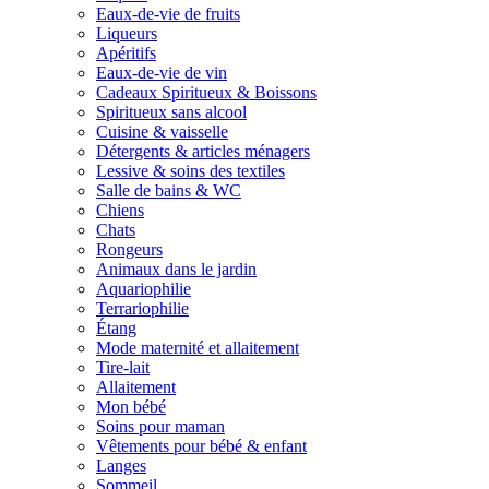
Eaux-de-vie de fruits
Liqueurs
Apéritifs
Eaux-de-vie de vin
Cadeaux Spiritueux & Boissons
Spiritueux sans alcool
Cuisine & vaisselle
Détergents & articles ménagers
Lessive & soins des textiles
Salle de bains & WC
Chiens
Chats
Rongeurs
Animaux dans le jardin
Aquariophilie
Terrariophilie
Étang
Mode maternité et allaitement
Tire-lait
Allaitement
Mon bébé
Soins pour maman
Vêtements pour bébé & enfant
Langes
Sommeil