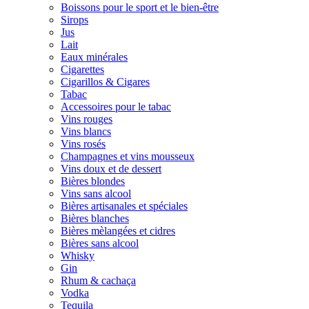
Boissons pour le sport et le bien-être
Sirops
Jus
Lait
Eaux minérales
Cigarettes
Cigarillos & Cigares
Tabac
Accessoires pour le tabac
Vins rouges
Vins blancs
Vins rosés
Champagnes et vins mousseux
Vins doux et de dessert
Bières blondes
Vins sans alcool
Bières artisanales et spéciales
Bières blanches
Bières mèlangées et cidres
Bières sans alcool
Whisky
Gin
Rhum & cachaça
Vodka
Tequila