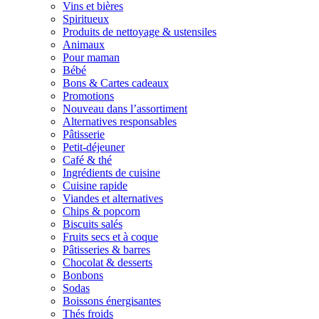
Vins et bières
Spiritueux
Produits de nettoyage & ustensiles
Animaux
Pour maman
Bébé
Bons & Cartes cadeaux
Promotions
Nouveau dans l’assortiment
Alternatives responsables
Pâtisserie
Petit-déjeuner
Café & thé
Ingrédients de cuisine
Cuisine rapide
Viandes et alternatives
Chips & popcorn
Biscuits salés
Fruits secs et à coque
Pâtisseries & barres
Chocolat & desserts
Bonbons
Sodas
Boissons énergisantes
Thés froids