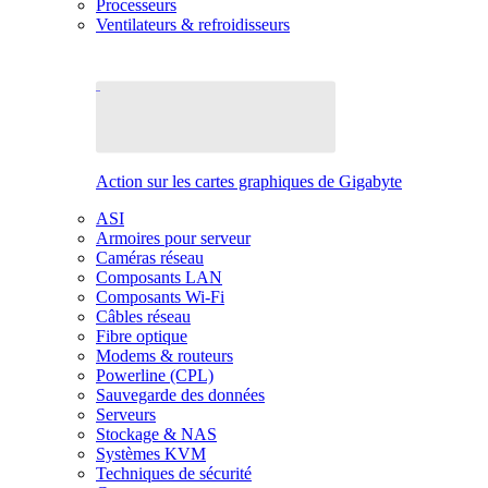
Processeurs
Ventilateurs & refroidisseurs
Action sur les cartes graphiques de Gigabyte
ASI
Armoires pour serveur
Caméras réseau
Composants LAN
Composants Wi-Fi
Câbles réseau
Fibre optique
Modems & routeurs
Powerline (CPL)
Sauvegarde des données
Serveurs
Stockage & NAS
Systèmes KVM
Techniques de sécurité