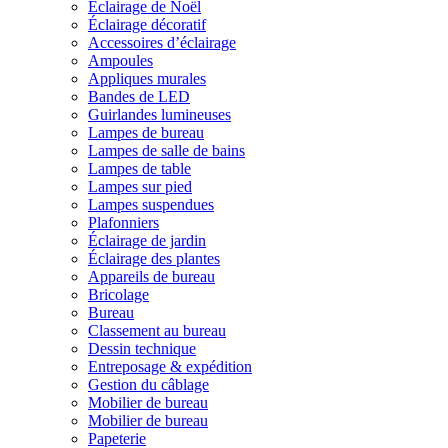
Éclairage de Noël
Éclairage décoratif
Accessoires d’éclairage
Ampoules
Appliques murales
Bandes de LED
Guirlandes lumineuses
Lampes de bureau
Lampes de salle de bains
Lampes de table
Lampes sur pied
Lampes suspendues
Plafonniers
Éclairage de jardin
Éclairage des plantes
Appareils de bureau
Bricolage
Bureau
Classement au bureau
Dessin technique
Entreposage & expédition
Gestion du câblage
Mobilier de bureau
Mobilier de bureau
Papeterie