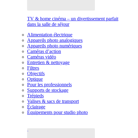
TV & home cinéma – un divertissement parfait
dans la salle de séjour
Alimentation électrique
Appareils photo analogiques
Appareils photo numériques
Caméras d’action
Caméras vidéo
Entretien & nettoyage
Filtres
Objectifs
Optique
Pour les professionnels
Supports de stockage
Trépieds
Valises & sacs de transport
Éclairage
Équipements pour studio photo