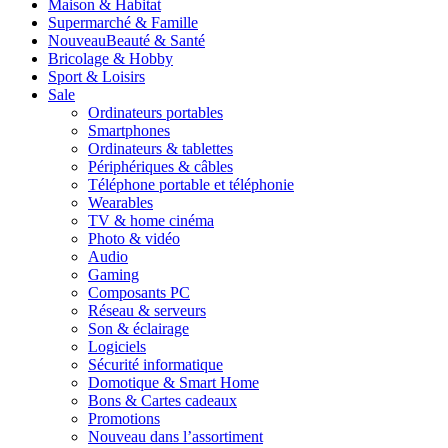
Maison & Habitat
Supermarché & Famille
Nouveau
Beauté & Santé
Bricolage & Hobby
Sport & Loisirs
Sale
Ordinateurs portables
Smartphones
Ordinateurs & tablettes
Périphériques & câbles
Téléphone portable et téléphonie
Wearables
TV & home cinéma
Photo & vidéo
Audio
Gaming
Composants PC
Réseau & serveurs
Son & éclairage
Logiciels
Sécurité informatique
Domotique & Smart Home
Bons & Cartes cadeaux
Promotions
Nouveau dans l’assortiment