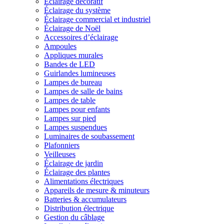
Éclairage décoratif
Éclairage du système
Éclairage commercial et industriel
Éclairage de Noël
Accessoires d’éclairage
Ampoules
Appliques murales
Bandes de LED
Guirlandes lumineuses
Lampes de bureau
Lampes de salle de bains
Lampes de table
Lampes pour enfants
Lampes sur pied
Lampes suspendues
Luminaires de soubassement
Plafonniers
Veilleuses
Éclairage de jardin
Éclairage des plantes
Alimentations électriques
Appareils de mesure & minuteurs
Batteries & accumulateurs
Distribution électrique
Gestion du câblage