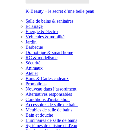
K-Beauty – le secret d’une belle peau
Salle de bains & sanitaires
Éclairage
Énergie & électro
Véhicules & mobilité
Jardin
Barbecue
Domotique & smart home
RC & modélisme
Sécurité
Animaux
Atelier
Bons & Cartes cadeaux
Promotions
Nouveau dans l’assortiment
Alternatives responsables
Conditions d'installation
Accessoires de salle de bains
Meubles de salle de bains
Bain et douche
Luminaires de salle de bains
Systèmes de cuisine et d'eau