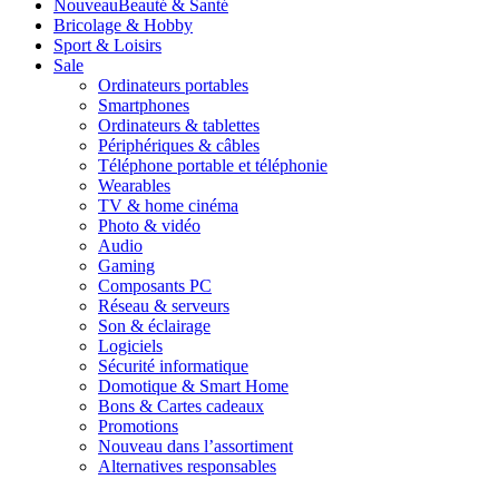
Nouveau
Beauté & Santé
Bricolage & Hobby
Sport & Loisirs
Sale
Ordinateurs portables
Smartphones
Ordinateurs & tablettes
Périphériques & câbles
Téléphone portable et téléphonie
Wearables
TV & home cinéma
Photo & vidéo
Audio
Gaming
Composants PC
Réseau & serveurs
Son & éclairage
Logiciels
Sécurité informatique
Domotique & Smart Home
Bons & Cartes cadeaux
Promotions
Nouveau dans l’assortiment
Alternatives responsables