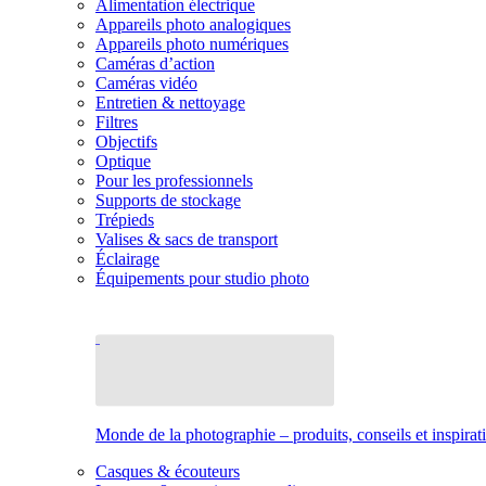
Alimentation électrique
Appareils photo analogiques
Appareils photo numériques
Caméras d’action
Caméras vidéo
Entretien & nettoyage
Filtres
Objectifs
Optique
Pour les professionnels
Supports de stockage
Trépieds
Valises & sacs de transport
Éclairage
Équipements pour studio photo
Monde de la photographie – produits, conseils et inspirat
Casques & écouteurs