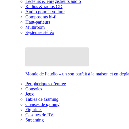
Lecteurs & enregistreurs audio
Radios & radios CD
Audio pour la voiture
Composants hi-fi
Haut-parleurs
Multiroom
Systèmes stéréo
Monde de l’audio – un son parfait à la maison et en dép
Périphériques d’entrée
Consoles
Jeux
Tables de Gaming
Chaises de gaming
Figurines
Casques de RV
Streaming