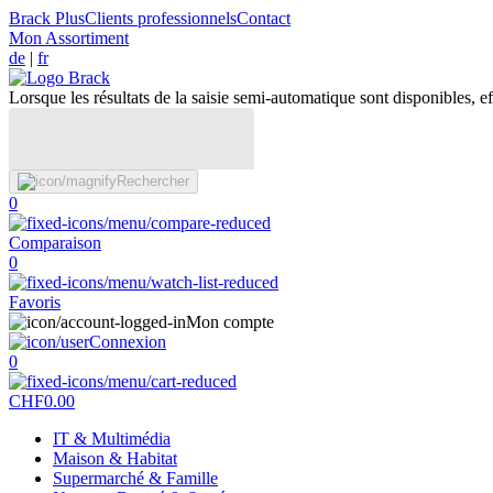
Brack Plus
Clients professionnels
Contact
Mon Assortiment
de
|
fr
Lorsque les résultats de la saisie semi-automatique sont disponibles, eff
Rechercher
0
Comparaison
0
Favoris
Mon compte
Connexion
0
CHF
0.00
IT & Multimédia
Maison & Habitat
Supermarché & Famille