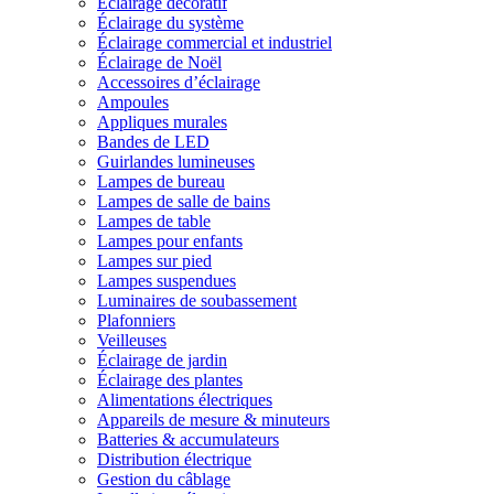
Éclairage décoratif
Éclairage du système
Éclairage commercial et industriel
Éclairage de Noël
Accessoires d’éclairage
Ampoules
Appliques murales
Bandes de LED
Guirlandes lumineuses
Lampes de bureau
Lampes de salle de bains
Lampes de table
Lampes pour enfants
Lampes sur pied
Lampes suspendues
Luminaires de soubassement
Plafonniers
Veilleuses
Éclairage de jardin
Éclairage des plantes
Alimentations électriques
Appareils de mesure & minuteurs
Batteries & accumulateurs
Distribution électrique
Gestion du câblage