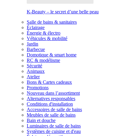
K-Beauty – le secret d’une belle peau
Salle de bains & sanitaires
Éclairage
Énergie & électro
Véhicules & mobilité
Jardin
Barbecue
Domotique & smart home
RC & modélisme
Sécurité
Animaux
Atelier
Bons & Cartes cadeaux
Promotions
Nouveau dans l’assortiment
Alternatives responsables
Conditions d'installation
Accessoires de salle de bains
Meubles de salle de bains
Bain et douche
Luminaires de salle de bains
Systèmes de cuisine et d'eau