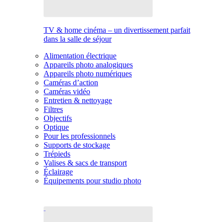
TV & home cinéma – un divertissement parfait
dans la salle de séjour
Alimentation électrique
Appareils photo analogiques
Appareils photo numériques
Caméras d’action
Caméras vidéo
Entretien & nettoyage
Filtres
Objectifs
Optique
Pour les professionnels
Supports de stockage
Trépieds
Valises & sacs de transport
Éclairage
Équipements pour studio photo