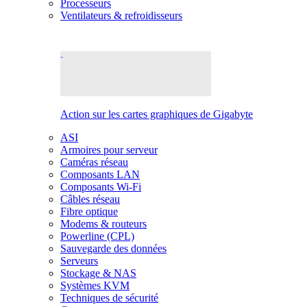
Processeurs
Ventilateurs & refroidisseurs
Action sur les cartes graphiques de Gigabyte
ASI
Armoires pour serveur
Caméras réseau
Composants LAN
Composants Wi-Fi
Câbles réseau
Fibre optique
Modems & routeurs
Powerline (CPL)
Sauvegarde des données
Serveurs
Stockage & NAS
Systèmes KVM
Techniques de sécurité