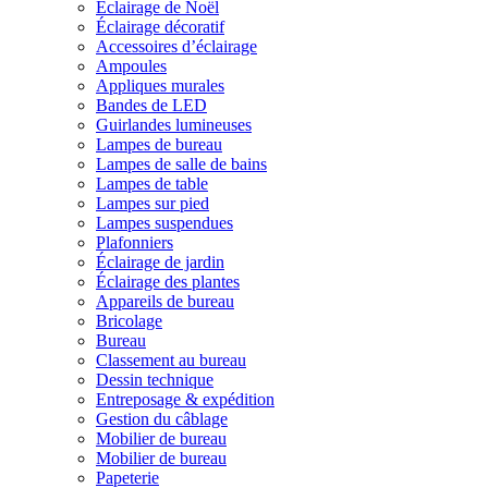
Éclairage de Noël
Éclairage décoratif
Accessoires d’éclairage
Ampoules
Appliques murales
Bandes de LED
Guirlandes lumineuses
Lampes de bureau
Lampes de salle de bains
Lampes de table
Lampes sur pied
Lampes suspendues
Plafonniers
Éclairage de jardin
Éclairage des plantes
Appareils de bureau
Bricolage
Bureau
Classement au bureau
Dessin technique
Entreposage & expédition
Gestion du câblage
Mobilier de bureau
Mobilier de bureau
Papeterie