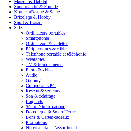
Maison & Habitat
Supermarché & Famille
Nouveau
Beauté & Santé
Bricolage & Hobby
Sport & Loisirs
Sale
Ordinateurs portables
Smartphones
Ordinateurs & tablettes
Périphériques & câbles
Téléphone portable et téléphonie
Wearables
TV & home cinéma
Photo & vidéo
Audio
Gaming
Composants PC
Réseau & serveurs
Son & éclairage
Logiciels
Sécurité informatique
Domotique & Smart Home
Bons & Cartes cadeaux
Promotions
Nouveau dans l’assortiment