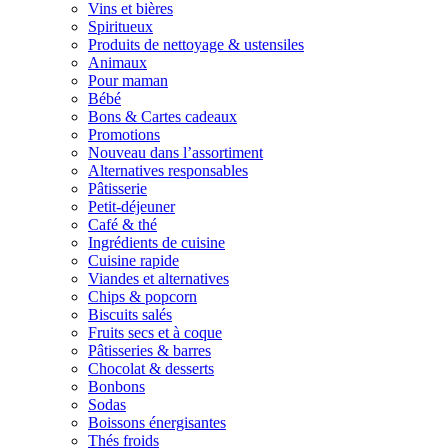
Vins et bières
Spiritueux
Produits de nettoyage & ustensiles
Animaux
Pour maman
Bébé
Bons & Cartes cadeaux
Promotions
Nouveau dans l’assortiment
Alternatives responsables
Pâtisserie
Petit-déjeuner
Café & thé
Ingrédients de cuisine
Cuisine rapide
Viandes et alternatives
Chips & popcorn
Biscuits salés
Fruits secs et à coque
Pâtisseries & barres
Chocolat & desserts
Bonbons
Sodas
Boissons énergisantes
Thés froids