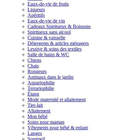
Eaux-de-vie de fruits
Liqueurs
Apéritifs
Eaux-de-vie de vin
Cadeaux Spiritueux & Boissons
Spiritueux sans alcool
Cuisine & vaisselle
Détergents & articles ménagers
Lessive & soins des textiles
Salle de bains & WC
Chiens
Chats
Rongeurs
Animaux dans le jardin
Aquariophilie
Terrariophilie
Étang
Mode maternité et allaitement
Tire-lait
Allaitement
Mon bébé
Soins pour maman
Vêtements pour bébé & enfant
Langes
Sommeil