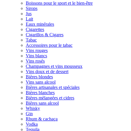
Boissons pour le sport et le bien-être
Sirops
Jus
Lait
Eaux minérales
Cigarettes
Cigarillos & Cigares
Tabac
Accessoires pour le tabac
Vins rouges
Vins blancs
Vins rosés
Champagnes et vins mousseux
Vins doux et de dessert
Bières blondes
Vins sans alcool
Bières artisanales et spéciales
Bières blanches
Bières mèlangées et cidres
Bières sans alcool
Whisky
Gin
Rhum & cachaça
Vodka
Tequila