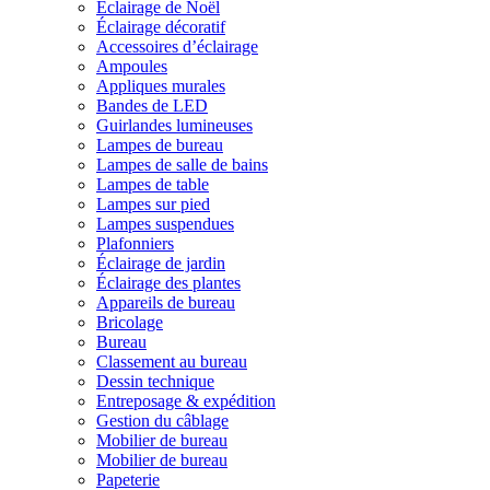
Éclairage de Noël
Éclairage décoratif
Accessoires d’éclairage
Ampoules
Appliques murales
Bandes de LED
Guirlandes lumineuses
Lampes de bureau
Lampes de salle de bains
Lampes de table
Lampes sur pied
Lampes suspendues
Plafonniers
Éclairage de jardin
Éclairage des plantes
Appareils de bureau
Bricolage
Bureau
Classement au bureau
Dessin technique
Entreposage & expédition
Gestion du câblage
Mobilier de bureau
Mobilier de bureau
Papeterie