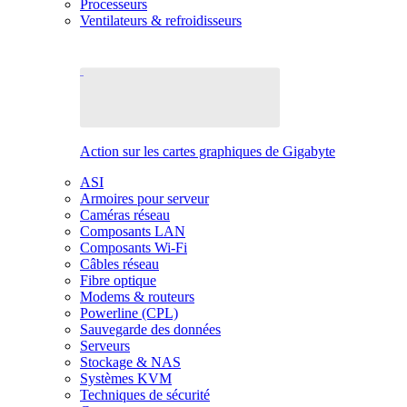
Processeurs
Ventilateurs & refroidisseurs
Action sur les cartes graphiques de Gigabyte
ASI
Armoires pour serveur
Caméras réseau
Composants LAN
Composants Wi-Fi
Câbles réseau
Fibre optique
Modems & routeurs
Powerline (CPL)
Sauvegarde des données
Serveurs
Stockage & NAS
Systèmes KVM
Techniques de sécurité