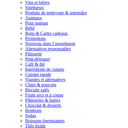
Vins et bières
Spiritueux
Produits de nettoyage & ustensiles
Animaux
Pour maman
Bébé
Bons & Cartes cadeaux
Promotions
Nouveau dans l’assortiment
Alternatives responsables
Pâtisserie
Petit-déjeuner
Café & thé
Ingrédients de cuisine
Cuisine rapide
Viandes et alternatives
Chips & popcorn
Biscuits salés
Fruits secs et à coque
Pâtisseries & barres
Chocolat & desserts
Bonbons
Sodas
Boissons énergisantes
Thés froids