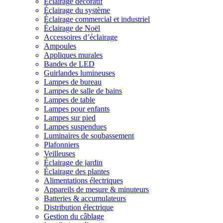
Éclairage décoratif
Éclairage du système
Éclairage commercial et industriel
Éclairage de Noël
Accessoires d’éclairage
Ampoules
Appliques murales
Bandes de LED
Guirlandes lumineuses
Lampes de bureau
Lampes de salle de bains
Lampes de table
Lampes pour enfants
Lampes sur pied
Lampes suspendues
Luminaires de soubassement
Plafonniers
Veilleuses
Éclairage de jardin
Éclairage des plantes
Alimentations électriques
Appareils de mesure & minuteurs
Batteries & accumulateurs
Distribution électrique
Gestion du câblage