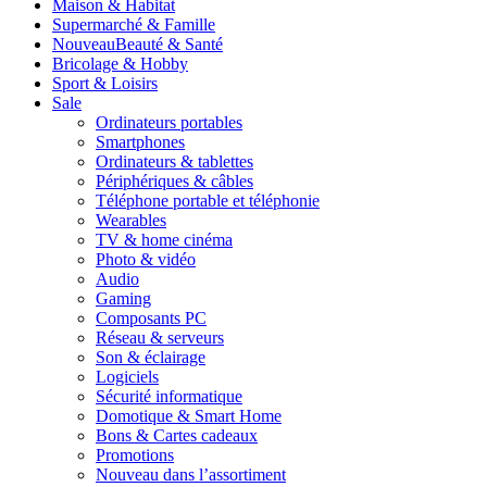
Maison & Habitat
Supermarché & Famille
Nouveau
Beauté & Santé
Bricolage & Hobby
Sport & Loisirs
Sale
Ordinateurs portables
Smartphones
Ordinateurs & tablettes
Périphériques & câbles
Téléphone portable et téléphonie
Wearables
TV & home cinéma
Photo & vidéo
Audio
Gaming
Composants PC
Réseau & serveurs
Son & éclairage
Logiciels
Sécurité informatique
Domotique & Smart Home
Bons & Cartes cadeaux
Promotions
Nouveau dans l’assortiment