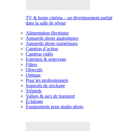
TV & home cinéma – un divertissement parfait
dans la salle de séjour
Alimentation électrique
Appareils photo analogiques
Appareils photo numériques
Caméras d’action
Caméras vidéo
Entretien & nettoyage
Filtres
Objectifs
Optique
Pour les professionnels
Supports de stockage
Trépieds
Valises & sacs de transport
Éclairage
Équipements pour studio photo