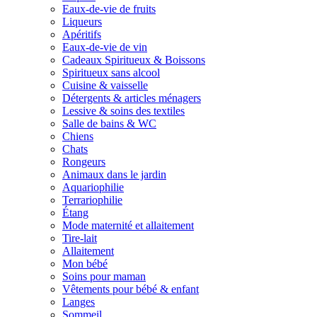
Eaux-de-vie de fruits
Liqueurs
Apéritifs
Eaux-de-vie de vin
Cadeaux Spiritueux & Boissons
Spiritueux sans alcool
Cuisine & vaisselle
Détergents & articles ménagers
Lessive & soins des textiles
Salle de bains & WC
Chiens
Chats
Rongeurs
Animaux dans le jardin
Aquariophilie
Terrariophilie
Étang
Mode maternité et allaitement
Tire-lait
Allaitement
Mon bébé
Soins pour maman
Vêtements pour bébé & enfant
Langes
Sommeil