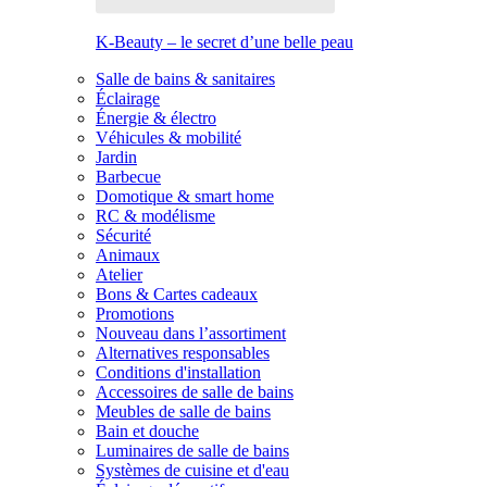
K-Beauty – le secret d’une belle peau
Salle de bains & sanitaires
Éclairage
Énergie & électro
Véhicules & mobilité
Jardin
Barbecue
Domotique & smart home
RC & modélisme
Sécurité
Animaux
Atelier
Bons & Cartes cadeaux
Promotions
Nouveau dans l’assortiment
Alternatives responsables
Conditions d'installation
Accessoires de salle de bains
Meubles de salle de bains
Bain et douche
Luminaires de salle de bains
Systèmes de cuisine et d'eau