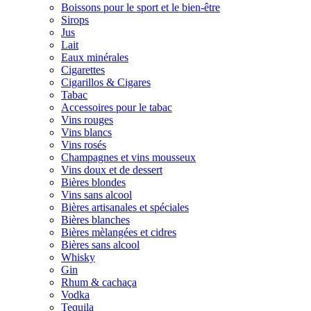
Boissons pour le sport et le bien-être
Sirops
Jus
Lait
Eaux minérales
Cigarettes
Cigarillos & Cigares
Tabac
Accessoires pour le tabac
Vins rouges
Vins blancs
Vins rosés
Champagnes et vins mousseux
Vins doux et de dessert
Bières blondes
Vins sans alcool
Bières artisanales et spéciales
Bières blanches
Bières mèlangées et cidres
Bières sans alcool
Whisky
Gin
Rhum & cachaça
Vodka
Tequila