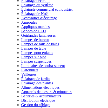
Éclairage décoratif
Éclairage du système
Éclairage commercial et industriel
Éclairage de Noël
Accessoires d’éclairage
Ampoules
Appliques murales
Bandes de LED
Guirlandes lumineuses
Lampes de bureau
Lampes de salle de bains
Lampes de table
Lampes pour enfants
Lampes sur pied
Lampes suspendues
Luminaires de soubassement
Plafonniers
Veilleuses
Éclairage de jardin
Éclairage des plantes
Alimentations électriques
Appareils de mesure & minuteurs
Batteries & accumulateurs
Distribution électrique
Gestion du câblage