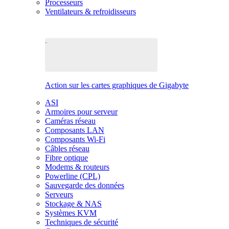
Processeurs
Ventilateurs & refroidisseurs
Action sur les cartes graphiques de Gigabyte
ASI
Armoires pour serveur
Caméras réseau
Composants LAN
Composants Wi-Fi
Câbles réseau
Fibre optique
Modems & routeurs
Powerline (CPL)
Sauvegarde des données
Serveurs
Stockage & NAS
Systèmes KVM
Techniques de sécurité