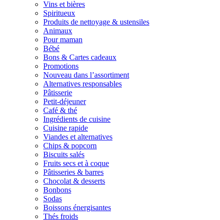
Vins et bières
Spiritueux
Produits de nettoyage & ustensiles
Animaux
Pour maman
Bébé
Bons & Cartes cadeaux
Promotions
Nouveau dans l’assortiment
Alternatives responsables
Pâtisserie
Petit-déjeuner
Café & thé
Ingrédients de cuisine
Cuisine rapide
Viandes et alternatives
Chips & popcorn
Biscuits salés
Fruits secs et à coque
Pâtisseries & barres
Chocolat & desserts
Bonbons
Sodas
Boissons énergisantes
Thés froids