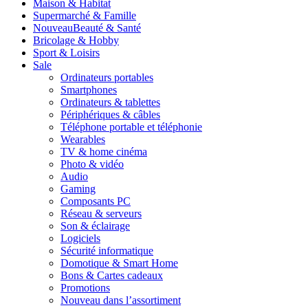
Maison & Habitat
Supermarché & Famille
Nouveau
Beauté & Santé
Bricolage & Hobby
Sport & Loisirs
Sale
Ordinateurs portables
Smartphones
Ordinateurs & tablettes
Périphériques & câbles
Téléphone portable et téléphonie
Wearables
TV & home cinéma
Photo & vidéo
Audio
Gaming
Composants PC
Réseau & serveurs
Son & éclairage
Logiciels
Sécurité informatique
Domotique & Smart Home
Bons & Cartes cadeaux
Promotions
Nouveau dans l’assortiment