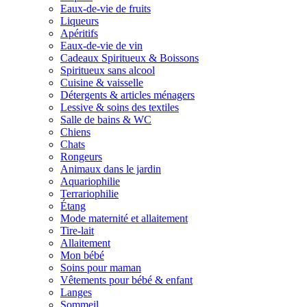
Eaux-de-vie de fruits
Liqueurs
Apéritifs
Eaux-de-vie de vin
Cadeaux Spiritueux & Boissons
Spiritueux sans alcool
Cuisine & vaisselle
Détergents & articles ménagers
Lessive & soins des textiles
Salle de bains & WC
Chiens
Chats
Rongeurs
Animaux dans le jardin
Aquariophilie
Terrariophilie
Étang
Mode maternité et allaitement
Tire-lait
Allaitement
Mon bébé
Soins pour maman
Vêtements pour bébé & enfant
Langes
Sommeil