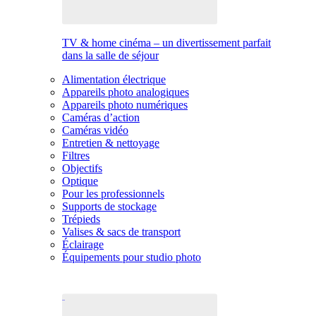
TV & home cinéma – un divertissement parfait
dans la salle de séjour
Alimentation électrique
Appareils photo analogiques
Appareils photo numériques
Caméras d’action
Caméras vidéo
Entretien & nettoyage
Filtres
Objectifs
Optique
Pour les professionnels
Supports de stockage
Trépieds
Valises & sacs de transport
Éclairage
Équipements pour studio photo