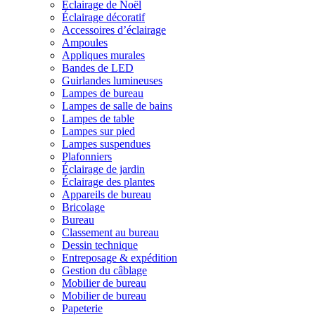
Éclairage de Noël
Éclairage décoratif
Accessoires d’éclairage
Ampoules
Appliques murales
Bandes de LED
Guirlandes lumineuses
Lampes de bureau
Lampes de salle de bains
Lampes de table
Lampes sur pied
Lampes suspendues
Plafonniers
Éclairage de jardin
Éclairage des plantes
Appareils de bureau
Bricolage
Bureau
Classement au bureau
Dessin technique
Entreposage & expédition
Gestion du câblage
Mobilier de bureau
Mobilier de bureau
Papeterie