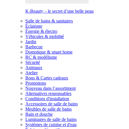
K-Beauty – le secret d’une belle peau
Salle de bains & sanitaires
Éclairage
Énergie & électro
Véhicules & mobilité
Jardin
Barbecue
Domotique & smart home
RC & modélisme
Sécurité
Animaux
Atelier
Bons & Cartes cadeaux
Promotions
Nouveau dans l’assortiment
Alternatives responsables
Conditions d'installation
Accessoires de salle de bains
Meubles de salle de bains
Bain et douche
Luminaires de salle de bains
Systèmes de cuisine et d'eau