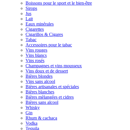
Boissons pour le sport et le bien-être
Sirops
Jus
Lait
Eaux minérales
Cigarettes
Cigarillos & Cigares
Tabac
Accessoires pour le tabac
Vins rouges
Vins blancs
Vins rosés
Champagnes et vins mousseux
Vins doux et de dessert
Bières blondes
Vins sans alcool
Bières artisanales et spéciales
Bières blanches
Bières mèlangées et cidres
Bières sans alcool
Whisky
Gin
Rhum & cachaça
Vodka
Tequila