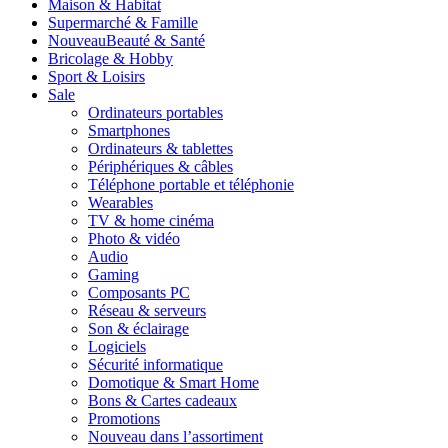
Maison & Habitat
Supermarché & Famille
Nouveau
Beauté & Santé
Bricolage & Hobby
Sport & Loisirs
Sale
Ordinateurs portables
Smartphones
Ordinateurs & tablettes
Périphériques & câbles
Téléphone portable et téléphonie
Wearables
TV & home cinéma
Photo & vidéo
Audio
Gaming
Composants PC
Réseau & serveurs
Son & éclairage
Logiciels
Sécurité informatique
Domotique & Smart Home
Bons & Cartes cadeaux
Promotions
Nouveau dans l’assortiment