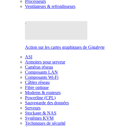
Processeurs
Ventilateurs & refroidisseurs
Action sur les cartes graphiques de Gigabyte
ASI
Armoires pour serveur
Caméras réseau
Composants LAN
Composants Wi-Fi
Câbles réseau
Fibre optique
Modems & routeurs
Powerline (CPL)
Sauvegarde des données
Serveurs
Stockage & NAS
Systèmes KVM
Techniques de sécurité