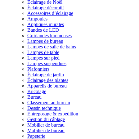
Éclairage de Noël
Éclairage décoratif
Accessoires d’éclairage
Ampoules
Appliques murales
Bandes de LED
Guirlandes lumineuses
Lampes de bureau
Lampes de salle de bains
Lampes de table
Lampes sur pied
Lampes suspendues
Plafonniers
Éclairage de jardin
Éclairage des plantes
Appareils de bureau
Bricolage
Bureau
Classement au bureau
Dessin technique
Entreposage & expédition
Gestion du câblage
Mobilier de bureau
Mobilier de bureau
Papeterie