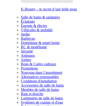
K-Beauty – le secret d’une belle peau
Salle de bains & sanitaires
Éclairage
Énergie & électro
Véhicules & mobilité
Jardin
Barbecue
Domotique & smart home
RC & modélisme
Sécurité
Animaux
Atelier
Bons & Cartes cadeaux
Promotions
Nouveau dans l’assortiment
Alternatives responsables
Conditions d'installation
Accessoires de salle de bains
Meubles de salle de bains
Bain et douche
Luminaires de salle de bains
Systèmes de cuisine et d'eau