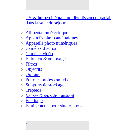
TV & home cinéma – un divertissement parfait
dans la salle de séjour
Alimentation électrique
Appareils photo analogiques
Appareils photo numériques
Caméras d’action
Caméras vidéo
Entretien & nettoyage
Filtres
Objectifs
Optique
Pour les professionnels
Supports de stockage
Trépieds
Valises & sacs de transport
Éclairage
Équipements pour studio photo