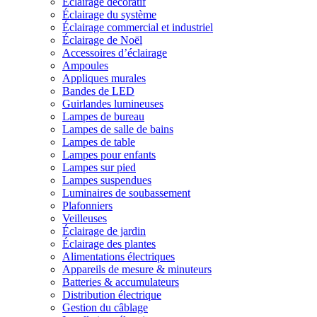
Éclairage décoratif
Éclairage du système
Éclairage commercial et industriel
Éclairage de Noël
Accessoires d’éclairage
Ampoules
Appliques murales
Bandes de LED
Guirlandes lumineuses
Lampes de bureau
Lampes de salle de bains
Lampes de table
Lampes pour enfants
Lampes sur pied
Lampes suspendues
Luminaires de soubassement
Plafonniers
Veilleuses
Éclairage de jardin
Éclairage des plantes
Alimentations électriques
Appareils de mesure & minuteurs
Batteries & accumulateurs
Distribution électrique
Gestion du câblage