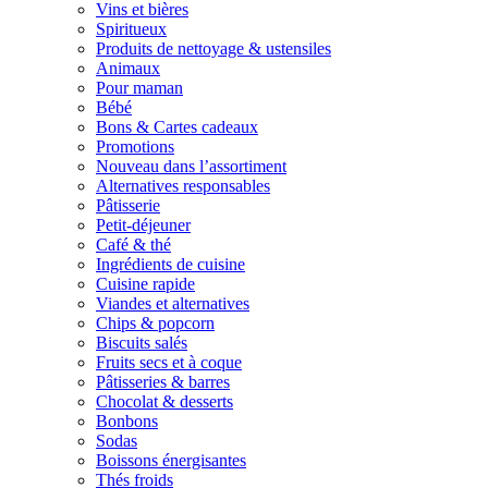
Vins et bières
Spiritueux
Produits de nettoyage & ustensiles
Animaux
Pour maman
Bébé
Bons & Cartes cadeaux
Promotions
Nouveau dans l’assortiment
Alternatives responsables
Pâtisserie
Petit-déjeuner
Café & thé
Ingrédients de cuisine
Cuisine rapide
Viandes et alternatives
Chips & popcorn
Biscuits salés
Fruits secs et à coque
Pâtisseries & barres
Chocolat & desserts
Bonbons
Sodas
Boissons énergisantes
Thés froids