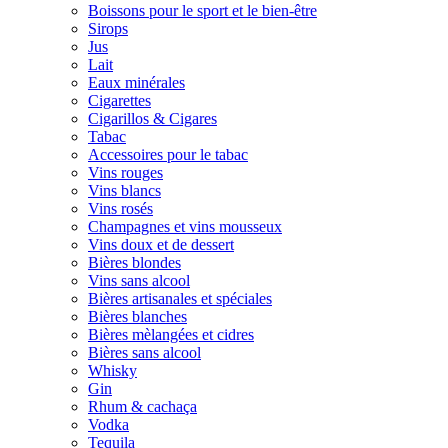
Boissons pour le sport et le bien-être
Sirops
Jus
Lait
Eaux minérales
Cigarettes
Cigarillos & Cigares
Tabac
Accessoires pour le tabac
Vins rouges
Vins blancs
Vins rosés
Champagnes et vins mousseux
Vins doux et de dessert
Bières blondes
Vins sans alcool
Bières artisanales et spéciales
Bières blanches
Bières mèlangées et cidres
Bières sans alcool
Whisky
Gin
Rhum & cachaça
Vodka
Tequila