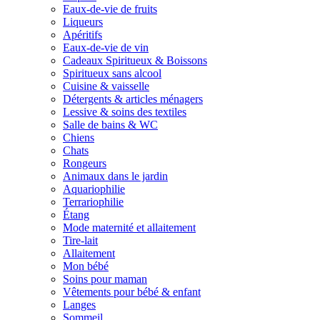
Eaux-de-vie de fruits
Liqueurs
Apéritifs
Eaux-de-vie de vin
Cadeaux Spiritueux & Boissons
Spiritueux sans alcool
Cuisine & vaisselle
Détergents & articles ménagers
Lessive & soins des textiles
Salle de bains & WC
Chiens
Chats
Rongeurs
Animaux dans le jardin
Aquariophilie
Terrariophilie
Étang
Mode maternité et allaitement
Tire-lait
Allaitement
Mon bébé
Soins pour maman
Vêtements pour bébé & enfant
Langes
Sommeil