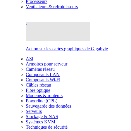
Processeurs
Ventilateurs & refroidisseurs
Action sur les cartes graphiques de Gigabyte
ASI
Armoires pour serveur
Caméras réseau
Composants LAN
Composants Wi-Fi
Câbles réseau
Fibre optique
Modems & routeurs
Powerline (CPL)
Sauvegarde des données
Serveurs
Stockage & NAS
Systèmes KVM
Techniques de sécurité