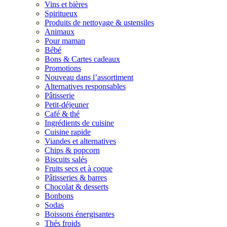
Vins et bières
Spiritueux
Produits de nettoyage & ustensiles
Animaux
Pour maman
Bébé
Bons & Cartes cadeaux
Promotions
Nouveau dans l’assortiment
Alternatives responsables
Pâtisserie
Petit-déjeuner
Café & thé
Ingrédients de cuisine
Cuisine rapide
Viandes et alternatives
Chips & popcorn
Biscuits salés
Fruits secs et à coque
Pâtisseries & barres
Chocolat & desserts
Bonbons
Sodas
Boissons énergisantes
Thés froids