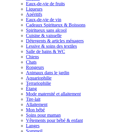
Eaux-de-vie de fruits
Liqueurs
Apéritifs
Eaux-de-vie de vin
Cadeaux Spiritueux & Boissons
Spiritueux sans alcool
Cuisine & vaisselle
Détergents & articles ménagers
Lessive & soins des textiles
Salle de bains & WC
Chiens
Chats
Rongeurs
Animaux dans le jardin
Aquariophilie
Terrariophilie
Étang
Mode maternité et allaitement
Tire-lait
Allaitement
Mon bébé
Soins pour maman
Vêtements pour bébé & enfant
Langes
Sommeil