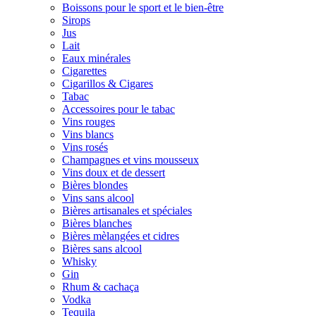
Boissons pour le sport et le bien-être
Sirops
Jus
Lait
Eaux minérales
Cigarettes
Cigarillos & Cigares
Tabac
Accessoires pour le tabac
Vins rouges
Vins blancs
Vins rosés
Champagnes et vins mousseux
Vins doux et de dessert
Bières blondes
Vins sans alcool
Bières artisanales et spéciales
Bières blanches
Bières mèlangées et cidres
Bières sans alcool
Whisky
Gin
Rhum & cachaça
Vodka
Tequila