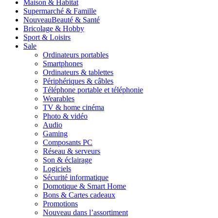
Maison & Habitat
Supermarché & Famille
Nouveau
Beauté & Santé
Bricolage & Hobby
Sport & Loisirs
Sale
Ordinateurs portables
Smartphones
Ordinateurs & tablettes
Périphériques & câbles
Téléphone portable et téléphonie
Wearables
TV & home cinéma
Photo & vidéo
Audio
Gaming
Composants PC
Réseau & serveurs
Son & éclairage
Logiciels
Sécurité informatique
Domotique & Smart Home
Bons & Cartes cadeaux
Promotions
Nouveau dans l’assortiment