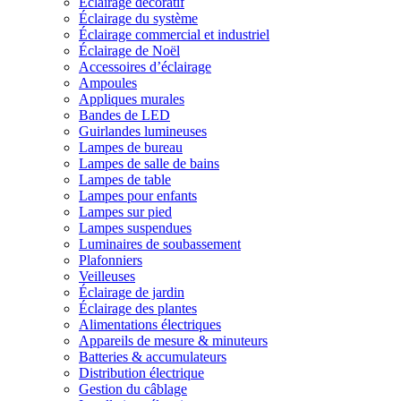
Éclairage décoratif
Éclairage du système
Éclairage commercial et industriel
Éclairage de Noël
Accessoires d’éclairage
Ampoules
Appliques murales
Bandes de LED
Guirlandes lumineuses
Lampes de bureau
Lampes de salle de bains
Lampes de table
Lampes pour enfants
Lampes sur pied
Lampes suspendues
Luminaires de soubassement
Plafonniers
Veilleuses
Éclairage de jardin
Éclairage des plantes
Alimentations électriques
Appareils de mesure & minuteurs
Batteries & accumulateurs
Distribution électrique
Gestion du câblage