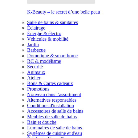
K-Beauty – le secret d’une belle peau
Salle de bains & sanitaires
Éclairage
Énergie & électro
Véhicules & mobilité
Jardin
Barbecue
Domotique & smart home
RC & modélisme
Sécurité
Animaux
Atelier
Bons & Cartes cadeaux
Promotions
Nouveau dans l’assortiment
Alternatives responsables
Conditions d'installation
Accessoires de salle de bains
Meubles de salle de bains
Bain et douche
Luminaires de salle de bains
Systèmes de cuisine et d'eau