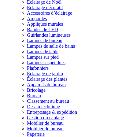
Éclairage de Noël
Éclairage décoratif
Accessoires d’éclairage
Ampoules
Appliques murales
Bandes de LED
Guirlandes lumineuses
Lampes de bureau
Lampes de salle de bains
Lampes de table
Lampes sur pied
Lampes suspendues
Plafonniers
Éclairage de jardin
Éclairage des plantes
Appareils de bureau
Bricolage
Bureau
Classement au bureau
Dessin technique
Entreposage & expédition
Gestion du câblage
Mobilier de bureau
Mobilier de bureau
Papeterie