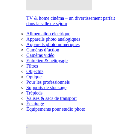
TV & home cinéma – un divertissement parfait
dans la salle de séjour
Alimentation électrique
Appareils photo analogiques
Appareils photo numériques
Caméras d’action
Caméras vidéo
Entretien & nettoyage
Filtres
Objectifs
Optique
Pour les professionnels
Supports de stockage
Trépieds
Valises & sacs de transport
Éclairage
Équipements pour studio photo