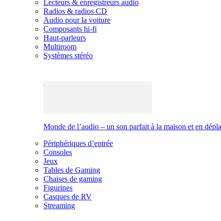
Lecteurs & enregistreurs audio
Radios & radios CD
Audio pour la voiture
Composants hi-fi
Haut-parleurs
Multiroom
Systèmes stéréo
Monde de l’audio – un son parfait à la maison et en dép
Périphériques d’entrée
Consoles
Jeux
Tables de Gaming
Chaises de gaming
Figurines
Casques de RV
Streaming