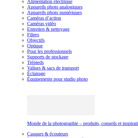
Alimentation électrique
Appareils photo analogiques
Appareils photo numériques
Caméras d’action
Caméras vidéo
Entretien & nettoyage
Filtres
Objectifs
Optique
Pour les professionnels
Supports de stockage
Trépieds
Valises & sacs de transport
Éclairage
Équipements pour studio photo
Monde de la photographie – produits, conseils et inspirat
Casques & écouteurs