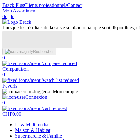
Brack Plus
Clients professionnels
Contact
Mon Assortiment
de
|
fr
Lorsque les résultats de la saisie semi-automatique sont disponibles, eff
Rechercher
0
Comparaison
0
Favoris
Mon compte
Connexion
0
CHF
0.00
IT & Multimédia
Maison & Habitat
Supermarché & Famille