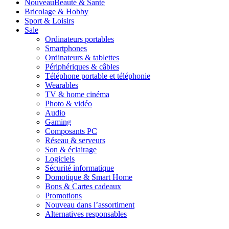
Nouveau
Beauté & Santé
Bricolage & Hobby
Sport & Loisirs
Sale
Ordinateurs portables
Smartphones
Ordinateurs & tablettes
Périphériques & câbles
Téléphone portable et téléphonie
Wearables
TV & home cinéma
Photo & vidéo
Audio
Gaming
Composants PC
Réseau & serveurs
Son & éclairage
Logiciels
Sécurité informatique
Domotique & Smart Home
Bons & Cartes cadeaux
Promotions
Nouveau dans l’assortiment
Alternatives responsables