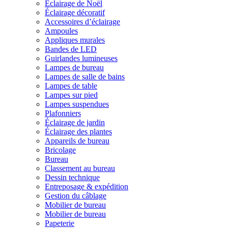
Éclairage de Noël
Éclairage décoratif
Accessoires d’éclairage
Ampoules
Appliques murales
Bandes de LED
Guirlandes lumineuses
Lampes de bureau
Lampes de salle de bains
Lampes de table
Lampes sur pied
Lampes suspendues
Plafonniers
Éclairage de jardin
Éclairage des plantes
Appareils de bureau
Bricolage
Bureau
Classement au bureau
Dessin technique
Entreposage & expédition
Gestion du câblage
Mobilier de bureau
Mobilier de bureau
Papeterie