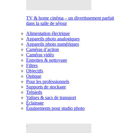
TV & home cinéma – un divertissement parfait
dans la salle de séjour
Alimentation électrique
Appareils photo analogiques
Appareils photo numériques
Caméras d’action
Caméras vidéo
Entretien & nettoyage
Filtres
Objectifs
Optique
Pour les professionnels
Supports de stockage
Trépieds
Valises & sacs de transport
Éclairage
Équipements pour studio photo