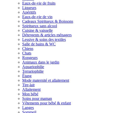
Eaux-de-vie de fruits
Liqueurs
Apéritifs
Eaux-de-vie de vin
Cadeaux Spiritueux & Boissons
Spiritueux sans alcool
Cuisine & vaisselle
Détergents & articles ménagers
Lessive & soins des textiles
Salle de bains & WC
Chiens
Chats
Rongeurs
Animaux dans le jardin
Aquariophilie
Terrariophilie
Étang
Mode maternité et allaitement
Tire-lait
Allaitement
Mon bébé
Soins pour maman
Vêtements pour bébé & enfant
Langes
Sommeil