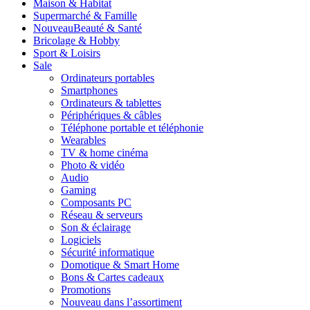
Maison & Habitat
Supermarché & Famille
Nouveau
Beauté & Santé
Bricolage & Hobby
Sport & Loisirs
Sale
Ordinateurs portables
Smartphones
Ordinateurs & tablettes
Périphériques & câbles
Téléphone portable et téléphonie
Wearables
TV & home cinéma
Photo & vidéo
Audio
Gaming
Composants PC
Réseau & serveurs
Son & éclairage
Logiciels
Sécurité informatique
Domotique & Smart Home
Bons & Cartes cadeaux
Promotions
Nouveau dans l’assortiment