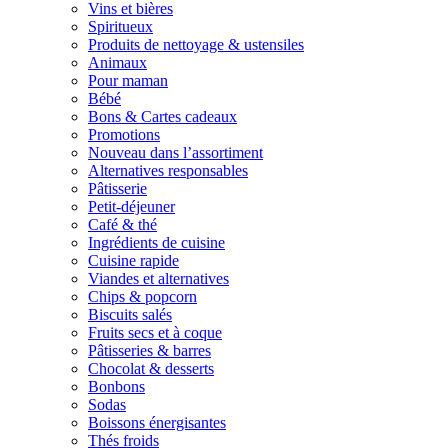
Vins et bières
Spiritueux
Produits de nettoyage & ustensiles
Animaux
Pour maman
Bébé
Bons & Cartes cadeaux
Promotions
Nouveau dans l’assortiment
Alternatives responsables
Pâtisserie
Petit-déjeuner
Café & thé
Ingrédients de cuisine
Cuisine rapide
Viandes et alternatives
Chips & popcorn
Biscuits salés
Fruits secs et à coque
Pâtisseries & barres
Chocolat & desserts
Bonbons
Sodas
Boissons énergisantes
Thés froids