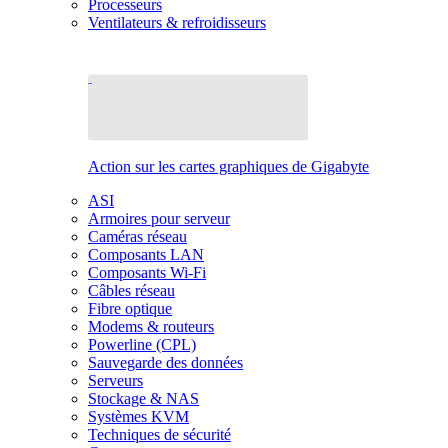
Processeurs
Ventilateurs & refroidisseurs
Action sur les cartes graphiques de Gigabyte
ASI
Armoires pour serveur
Caméras réseau
Composants LAN
Composants Wi-Fi
Câbles réseau
Fibre optique
Modems & routeurs
Powerline (CPL)
Sauvegarde des données
Serveurs
Stockage & NAS
Systèmes KVM
Techniques de sécurité