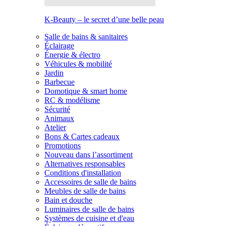
K-Beauty – le secret d’une belle peau
Salle de bains & sanitaires
Éclairage
Énergie & électro
Véhicules & mobilité
Jardin
Barbecue
Domotique & smart home
RC & modélisme
Sécurité
Animaux
Atelier
Bons & Cartes cadeaux
Promotions
Nouveau dans l’assortiment
Alternatives responsables
Conditions d'installation
Accessoires de salle de bains
Meubles de salle de bains
Bain et douche
Luminaires de salle de bains
Systèmes de cuisine et d'eau