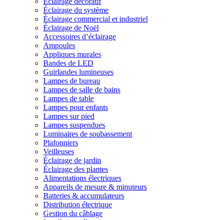
Éclairage décoratif
Éclairage du système
Éclairage commercial et industriel
Éclairage de Noël
Accessoires d’éclairage
Ampoules
Appliques murales
Bandes de LED
Guirlandes lumineuses
Lampes de bureau
Lampes de salle de bains
Lampes de table
Lampes pour enfants
Lampes sur pied
Lampes suspendues
Luminaires de soubassement
Plafonniers
Veilleuses
Éclairage de jardin
Éclairage des plantes
Alimentations électriques
Appareils de mesure & minuteurs
Batteries & accumulateurs
Distribution électrique
Gestion du câblage