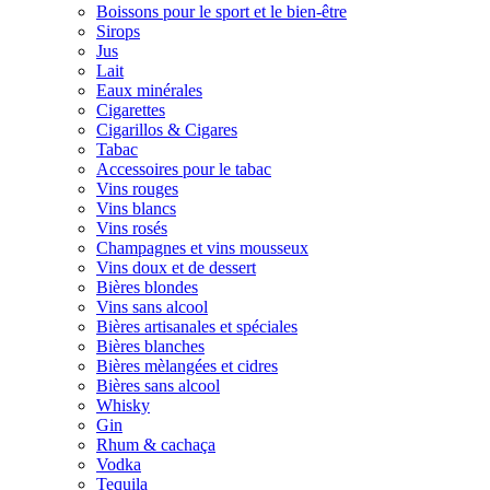
Boissons pour le sport et le bien-être
Sirops
Jus
Lait
Eaux minérales
Cigarettes
Cigarillos & Cigares
Tabac
Accessoires pour le tabac
Vins rouges
Vins blancs
Vins rosés
Champagnes et vins mousseux
Vins doux et de dessert
Bières blondes
Vins sans alcool
Bières artisanales et spéciales
Bières blanches
Bières mèlangées et cidres
Bières sans alcool
Whisky
Gin
Rhum & cachaça
Vodka
Tequila