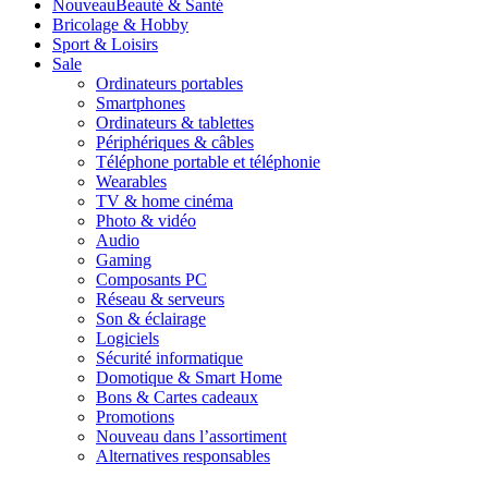
Nouveau
Beauté & Santé
Bricolage & Hobby
Sport & Loisirs
Sale
Ordinateurs portables
Smartphones
Ordinateurs & tablettes
Périphériques & câbles
Téléphone portable et téléphonie
Wearables
TV & home cinéma
Photo & vidéo
Audio
Gaming
Composants PC
Réseau & serveurs
Son & éclairage
Logiciels
Sécurité informatique
Domotique & Smart Home
Bons & Cartes cadeaux
Promotions
Nouveau dans l’assortiment
Alternatives responsables