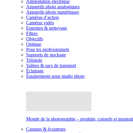
Alimentation électrique
Appareils photo analogiques
Appareils photo numériques
Caméras d’action
Caméras vidéo
Entretien & nettoyage
Filtres
Objectifs
Optique
Pour les professionnels
Supports de stockage
Trépieds
Valises & sacs de transport
Éclairage
Équipements pour studio photo
Monde de la photographie – produits, conseils et inspirat
Casques & écouteurs