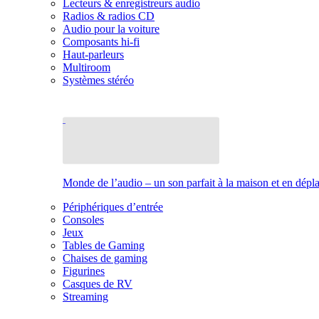
Lecteurs & enregistreurs audio
Radios & radios CD
Audio pour la voiture
Composants hi-fi
Haut-parleurs
Multiroom
Systèmes stéréo
Monde de l’audio – un son parfait à la maison et en dép
Périphériques d’entrée
Consoles
Jeux
Tables de Gaming
Chaises de gaming
Figurines
Casques de RV
Streaming