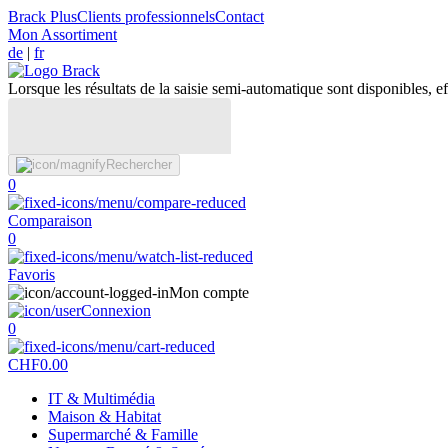
Brack Plus
Clients professionnels
Contact
Mon Assortiment
de
|
fr
Lorsque les résultats de la saisie semi-automatique sont disponibles, eff
Rechercher
0
Comparaison
0
Favoris
Mon compte
Connexion
0
CHF
0.00
IT & Multimédia
Maison & Habitat
Supermarché & Famille