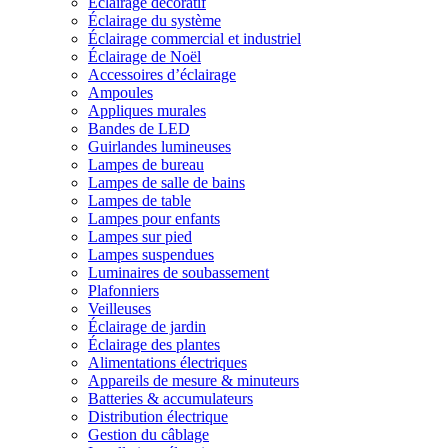
Éclairage décoratif
Éclairage du système
Éclairage commercial et industriel
Éclairage de Noël
Accessoires d’éclairage
Ampoules
Appliques murales
Bandes de LED
Guirlandes lumineuses
Lampes de bureau
Lampes de salle de bains
Lampes de table
Lampes pour enfants
Lampes sur pied
Lampes suspendues
Luminaires de soubassement
Plafonniers
Veilleuses
Éclairage de jardin
Éclairage des plantes
Alimentations électriques
Appareils de mesure & minuteurs
Batteries & accumulateurs
Distribution électrique
Gestion du câblage