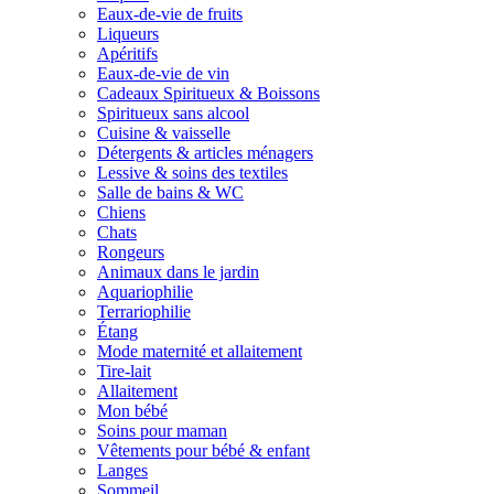
Eaux-de-vie de fruits
Liqueurs
Apéritifs
Eaux-de-vie de vin
Cadeaux Spiritueux & Boissons
Spiritueux sans alcool
Cuisine & vaisselle
Détergents & articles ménagers
Lessive & soins des textiles
Salle de bains & WC
Chiens
Chats
Rongeurs
Animaux dans le jardin
Aquariophilie
Terrariophilie
Étang
Mode maternité et allaitement
Tire-lait
Allaitement
Mon bébé
Soins pour maman
Vêtements pour bébé & enfant
Langes
Sommeil