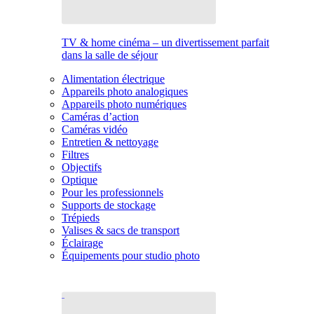
TV & home cinéma – un divertissement parfait
dans la salle de séjour
Alimentation électrique
Appareils photo analogiques
Appareils photo numériques
Caméras d’action
Caméras vidéo
Entretien & nettoyage
Filtres
Objectifs
Optique
Pour les professionnels
Supports de stockage
Trépieds
Valises & sacs de transport
Éclairage
Équipements pour studio photo