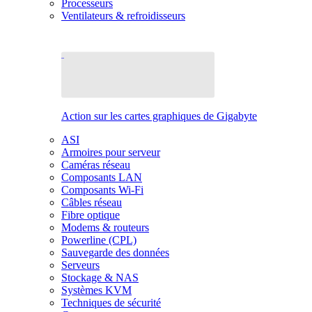
Processeurs
Ventilateurs & refroidisseurs
Action sur les cartes graphiques de Gigabyte
ASI
Armoires pour serveur
Caméras réseau
Composants LAN
Composants Wi-Fi
Câbles réseau
Fibre optique
Modems & routeurs
Powerline (CPL)
Sauvegarde des données
Serveurs
Stockage & NAS
Systèmes KVM
Techniques de sécurité