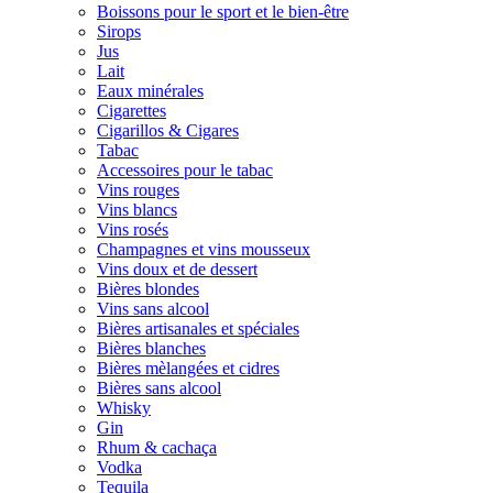
Boissons pour le sport et le bien-être
Sirops
Jus
Lait
Eaux minérales
Cigarettes
Cigarillos & Cigares
Tabac
Accessoires pour le tabac
Vins rouges
Vins blancs
Vins rosés
Champagnes et vins mousseux
Vins doux et de dessert
Bières blondes
Vins sans alcool
Bières artisanales et spéciales
Bières blanches
Bières mèlangées et cidres
Bières sans alcool
Whisky
Gin
Rhum & cachaça
Vodka
Tequila