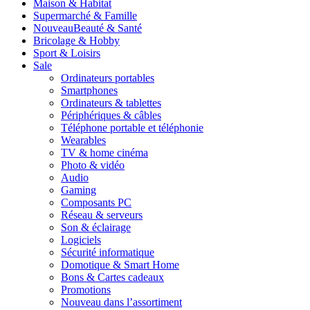
Maison & Habitat
Supermarché & Famille
Nouveau
Beauté & Santé
Bricolage & Hobby
Sport & Loisirs
Sale
Ordinateurs portables
Smartphones
Ordinateurs & tablettes
Périphériques & câbles
Téléphone portable et téléphonie
Wearables
TV & home cinéma
Photo & vidéo
Audio
Gaming
Composants PC
Réseau & serveurs
Son & éclairage
Logiciels
Sécurité informatique
Domotique & Smart Home
Bons & Cartes cadeaux
Promotions
Nouveau dans l’assortiment