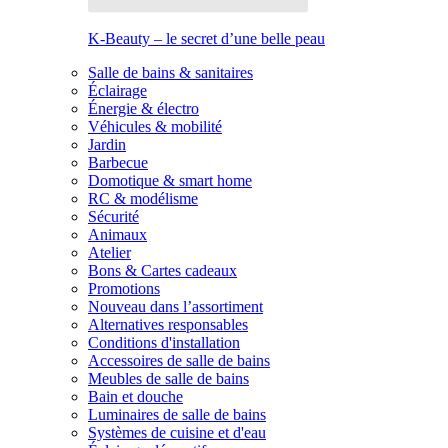
K-Beauty – le secret d’une belle peau
Salle de bains & sanitaires
Éclairage
Énergie & électro
Véhicules & mobilité
Jardin
Barbecue
Domotique & smart home
RC & modélisme
Sécurité
Animaux
Atelier
Bons & Cartes cadeaux
Promotions
Nouveau dans l’assortiment
Alternatives responsables
Conditions d'installation
Accessoires de salle de bains
Meubles de salle de bains
Bain et douche
Luminaires de salle de bains
Systèmes de cuisine et d'eau