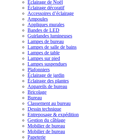
Éclairage de Noël
Éclairage décoratif
Accessoires d’éclairage
Ampoules
Appliques murales
Bandes de LED
Guirlandes lumineuses
Lampes de bureau
Lampes de salle de bains
Lampes de table
Lampes sur pied
Lampes suspendues
Plafonniers
Éclairage de jardin
Éclairage des plantes
Appareils de bureau
Bricolage
Bureau
Classement au bureau
Dessin technique
Entreposage & expédition
Gestion du câblage
Mobilier de bureau
Mobilier de bureau
Papeterie