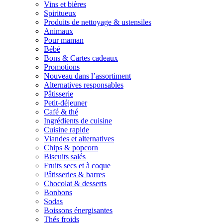
Vins et bières
Spiritueux
Produits de nettoyage & ustensiles
Animaux
Pour maman
Bébé
Bons & Cartes cadeaux
Promotions
Nouveau dans l’assortiment
Alternatives responsables
Pâtisserie
Petit-déjeuner
Café & thé
Ingrédients de cuisine
Cuisine rapide
Viandes et alternatives
Chips & popcorn
Biscuits salés
Fruits secs et à coque
Pâtisseries & barres
Chocolat & desserts
Bonbons
Sodas
Boissons énergisantes
Thés froids