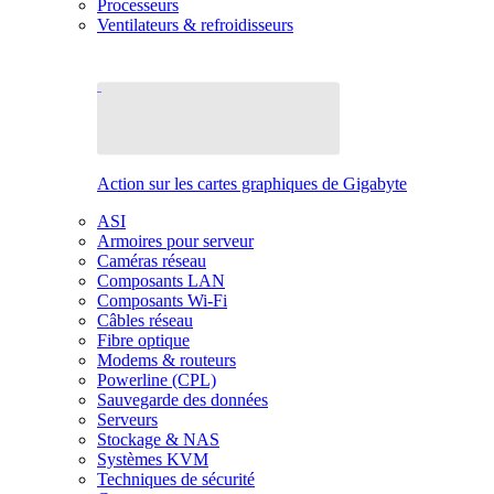
Processeurs
Ventilateurs & refroidisseurs
Action sur les cartes graphiques de Gigabyte
ASI
Armoires pour serveur
Caméras réseau
Composants LAN
Composants Wi-Fi
Câbles réseau
Fibre optique
Modems & routeurs
Powerline (CPL)
Sauvegarde des données
Serveurs
Stockage & NAS
Systèmes KVM
Techniques de sécurité