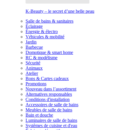
K-Beauty – le secret d’une belle peau
Salle de bains & sanitaires
Éclairage
Énergie & électro
Véhicules & mobilité
Jardin
Barbecue
Domotique & smart home
RC & modélisme
Sécurité
Animaux
Atelier
Bons & Cartes cadeaux
Promotions
Nouveau dans l’assortiment
Alternatives responsables
Conditions d'installation
Accessoires de salle de bains
Meubles de salle de bains
Bain et douche
Luminaires de salle de bains
Systèmes de cuisine et d'eau