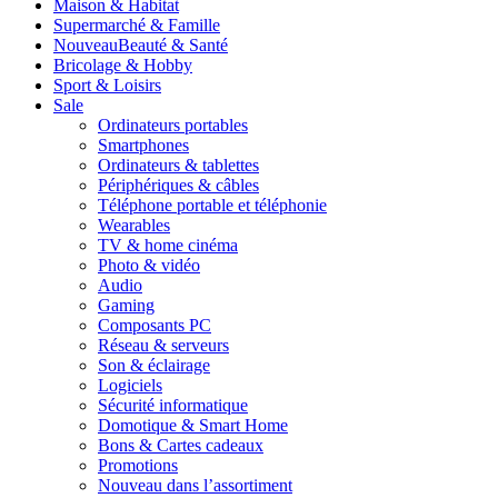
Maison & Habitat
Supermarché & Famille
Nouveau
Beauté & Santé
Bricolage & Hobby
Sport & Loisirs
Sale
Ordinateurs portables
Smartphones
Ordinateurs & tablettes
Périphériques & câbles
Téléphone portable et téléphonie
Wearables
TV & home cinéma
Photo & vidéo
Audio
Gaming
Composants PC
Réseau & serveurs
Son & éclairage
Logiciels
Sécurité informatique
Domotique & Smart Home
Bons & Cartes cadeaux
Promotions
Nouveau dans l’assortiment