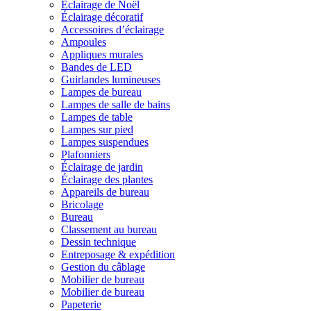
Éclairage de Noël
Éclairage décoratif
Accessoires d’éclairage
Ampoules
Appliques murales
Bandes de LED
Guirlandes lumineuses
Lampes de bureau
Lampes de salle de bains
Lampes de table
Lampes sur pied
Lampes suspendues
Plafonniers
Éclairage de jardin
Éclairage des plantes
Appareils de bureau
Bricolage
Bureau
Classement au bureau
Dessin technique
Entreposage & expédition
Gestion du câblage
Mobilier de bureau
Mobilier de bureau
Papeterie