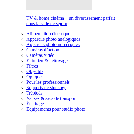
TV & home cinéma – un divertissement parfait
dans la salle de séjour
Alimentation électrique
Appareils photo analogiques
Appareils photo numériques
Caméras d’action
Caméras vidéo
Entretien & nettoyage
Filtres
Objectifs
Optique
Pour les professionnels
Supports de stockage
Trépieds
Valises & sacs de transport
Éclairage
Équipements pour studio photo