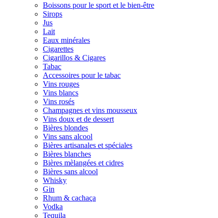
Boissons pour le sport et le bien-être
Sirops
Jus
Lait
Eaux minérales
Cigarettes
Cigarillos & Cigares
Tabac
Accessoires pour le tabac
Vins rouges
Vins blancs
Vins rosés
Champagnes et vins mousseux
Vins doux et de dessert
Bières blondes
Vins sans alcool
Bières artisanales et spéciales
Bières blanches
Bières mèlangées et cidres
Bières sans alcool
Whisky
Gin
Rhum & cachaça
Vodka
Tequila