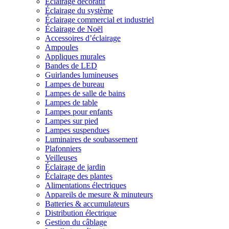
Éclairage décoratif
Éclairage du système
Éclairage commercial et industriel
Éclairage de Noël
Accessoires d’éclairage
Ampoules
Appliques murales
Bandes de LED
Guirlandes lumineuses
Lampes de bureau
Lampes de salle de bains
Lampes de table
Lampes pour enfants
Lampes sur pied
Lampes suspendues
Luminaires de soubassement
Plafonniers
Veilleuses
Éclairage de jardin
Éclairage des plantes
Alimentations électriques
Appareils de mesure & minuteurs
Batteries & accumulateurs
Distribution électrique
Gestion du câblage