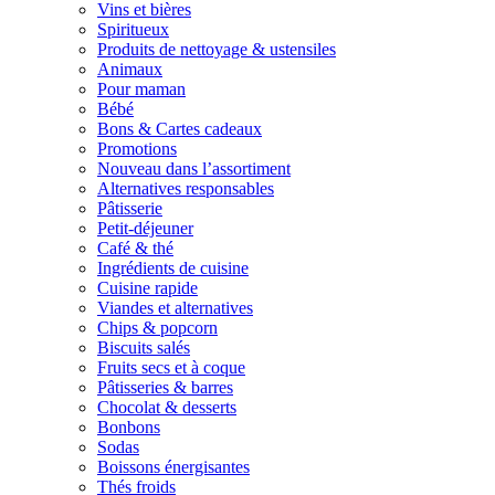
Vins et bières
Spiritueux
Produits de nettoyage & ustensiles
Animaux
Pour maman
Bébé
Bons & Cartes cadeaux
Promotions
Nouveau dans l’assortiment
Alternatives responsables
Pâtisserie
Petit-déjeuner
Café & thé
Ingrédients de cuisine
Cuisine rapide
Viandes et alternatives
Chips & popcorn
Biscuits salés
Fruits secs et à coque
Pâtisseries & barres
Chocolat & desserts
Bonbons
Sodas
Boissons énergisantes
Thés froids