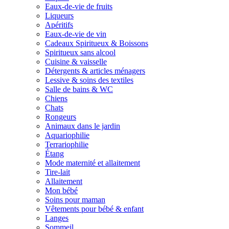
Eaux-de-vie de fruits
Liqueurs
Apéritifs
Eaux-de-vie de vin
Cadeaux Spiritueux & Boissons
Spiritueux sans alcool
Cuisine & vaisselle
Détergents & articles ménagers
Lessive & soins des textiles
Salle de bains & WC
Chiens
Chats
Rongeurs
Animaux dans le jardin
Aquariophilie
Terrariophilie
Étang
Mode maternité et allaitement
Tire-lait
Allaitement
Mon bébé
Soins pour maman
Vêtements pour bébé & enfant
Langes
Sommeil