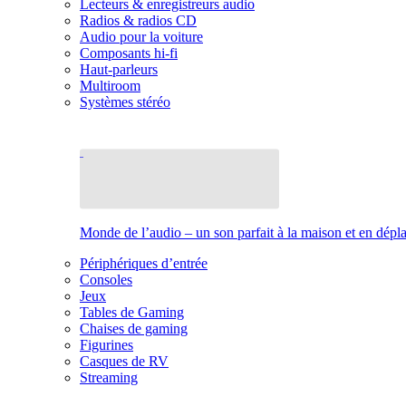
Lecteurs & enregistreurs audio
Radios & radios CD
Audio pour la voiture
Composants hi-fi
Haut-parleurs
Multiroom
Systèmes stéréo
Monde de l’audio – un son parfait à la maison et en dép
Périphériques d’entrée
Consoles
Jeux
Tables de Gaming
Chaises de gaming
Figurines
Casques de RV
Streaming