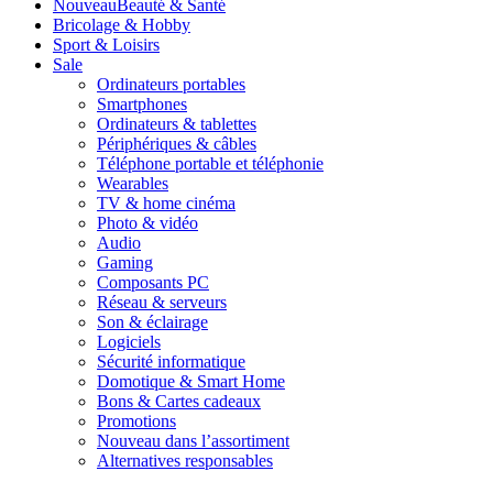
Nouveau
Beauté & Santé
Bricolage & Hobby
Sport & Loisirs
Sale
Ordinateurs portables
Smartphones
Ordinateurs & tablettes
Périphériques & câbles
Téléphone portable et téléphonie
Wearables
TV & home cinéma
Photo & vidéo
Audio
Gaming
Composants PC
Réseau & serveurs
Son & éclairage
Logiciels
Sécurité informatique
Domotique & Smart Home
Bons & Cartes cadeaux
Promotions
Nouveau dans l’assortiment
Alternatives responsables