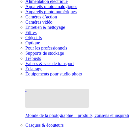
Alimentation électrique
Appareils photo analogiques
Appareils photo numériques
Caméras d’action
Caméras vidéo
Entretien & nettoyage
Filtres
Objectifs
Optique
Pour les professionnels
Supports de stockage
Trépieds
Valises & sacs de transport
Éclairage
Équipements pour studio photo
Monde de la photographie – produits, conseils et inspirat
Casques & écouteurs