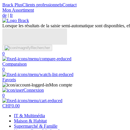
Brack Plus
Clients professionnels
Contact
Mon Assortiment
de
|
fr
Lorsque les résultats de la saisie semi-automatique sont disponibles, eff
Rechercher
0
Comparaison
0
Favoris
Mon compte
Connexion
0
CHF
0.00
IT & Multimédia
Maison & Habitat
Supermarché & Famille