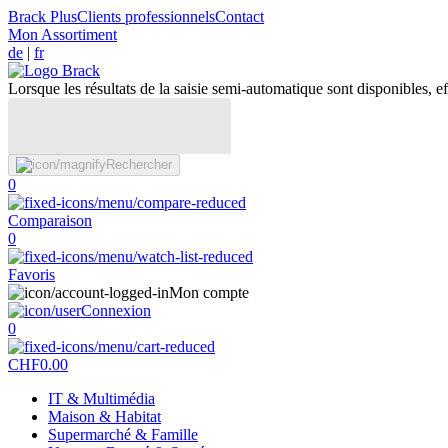
Brack Plus
Clients professionnels
Contact
Mon Assortiment
de
|
fr
Lorsque les résultats de la saisie semi-automatique sont disponibles, eff
Rechercher
0
Comparaison
0
Favoris
Mon compte
Connexion
0
CHF
0.00
IT & Multimédia
Maison & Habitat
Supermarché & Famille