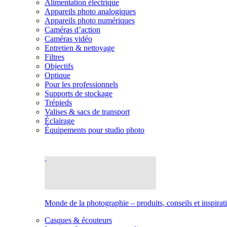
Alimentation électrique
Appareils photo analogiques
Appareils photo numériques
Caméras d’action
Caméras vidéo
Entretien & nettoyage
Filtres
Objectifs
Optique
Pour les professionnels
Supports de stockage
Trépieds
Valises & sacs de transport
Éclairage
Équipements pour studio photo
Monde de la photographie – produits, conseils et inspirat
Casques & écouteurs