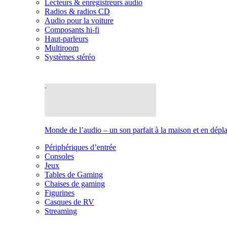
Lecteurs & enregistreurs audio
Radios & radios CD
Audio pour la voiture
Composants hi-fi
Haut-parleurs
Multiroom
Systèmes stéréo
Monde de l’audio – un son parfait à la maison et en dép
Périphériques d’entrée
Consoles
Jeux
Tables de Gaming
Chaises de gaming
Figurines
Casques de RV
Streaming