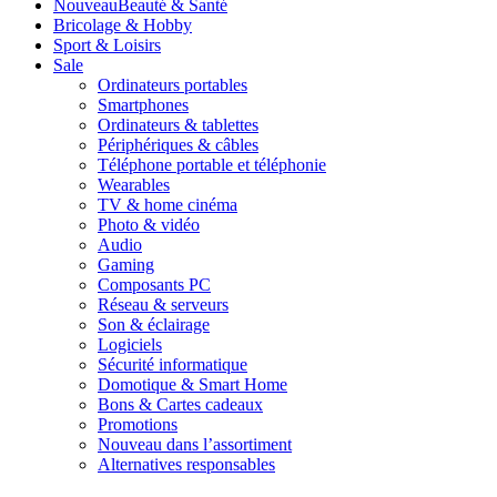
Nouveau
Beauté & Santé
Bricolage & Hobby
Sport & Loisirs
Sale
Ordinateurs portables
Smartphones
Ordinateurs & tablettes
Périphériques & câbles
Téléphone portable et téléphonie
Wearables
TV & home cinéma
Photo & vidéo
Audio
Gaming
Composants PC
Réseau & serveurs
Son & éclairage
Logiciels
Sécurité informatique
Domotique & Smart Home
Bons & Cartes cadeaux
Promotions
Nouveau dans l’assortiment
Alternatives responsables