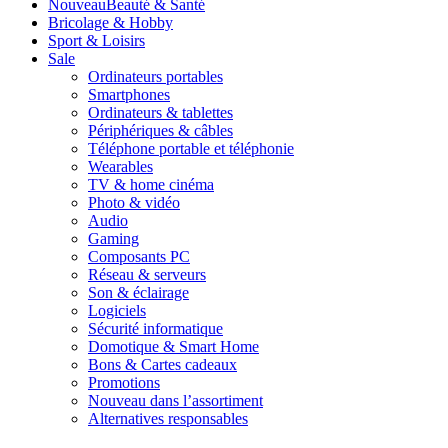
Nouveau
Beauté & Santé
Bricolage & Hobby
Sport & Loisirs
Sale
Ordinateurs portables
Smartphones
Ordinateurs & tablettes
Périphériques & câbles
Téléphone portable et téléphonie
Wearables
TV & home cinéma
Photo & vidéo
Audio
Gaming
Composants PC
Réseau & serveurs
Son & éclairage
Logiciels
Sécurité informatique
Domotique & Smart Home
Bons & Cartes cadeaux
Promotions
Nouveau dans l’assortiment
Alternatives responsables