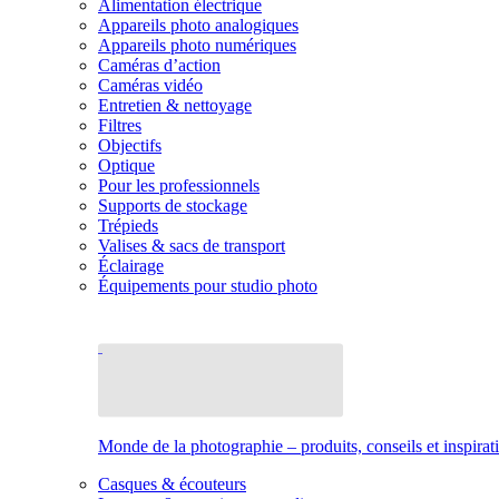
Alimentation électrique
Appareils photo analogiques
Appareils photo numériques
Caméras d’action
Caméras vidéo
Entretien & nettoyage
Filtres
Objectifs
Optique
Pour les professionnels
Supports de stockage
Trépieds
Valises & sacs de transport
Éclairage
Équipements pour studio photo
Monde de la photographie – produits, conseils et inspirat
Casques & écouteurs