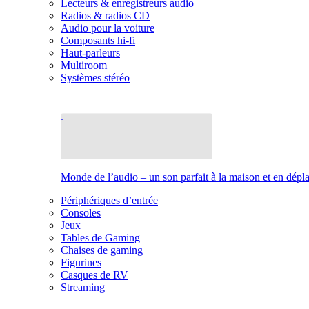
Lecteurs & enregistreurs audio
Radios & radios CD
Audio pour la voiture
Composants hi-fi
Haut-parleurs
Multiroom
Systèmes stéréo
Monde de l’audio – un son parfait à la maison et en dép
Périphériques d’entrée
Consoles
Jeux
Tables de Gaming
Chaises de gaming
Figurines
Casques de RV
Streaming