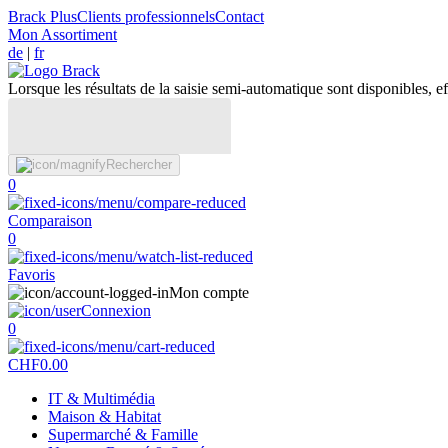
Brack Plus
Clients professionnels
Contact
Mon Assortiment
de
|
fr
Lorsque les résultats de la saisie semi-automatique sont disponibles, eff
Rechercher
0
Comparaison
0
Favoris
Mon compte
Connexion
0
CHF
0.00
IT & Multimédia
Maison & Habitat
Supermarché & Famille