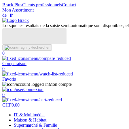
Brack Plus
Clients professionnels
Contact
Mon Assortiment
de
|
fr
Lorsque les résultats de la saisie semi-automatique sont disponibles, eff
Rechercher
0
Comparaison
0
Favoris
Mon compte
Connexion
0
CHF
0.00
IT & Multimédia
Maison & Habitat
Supermarché & Famille