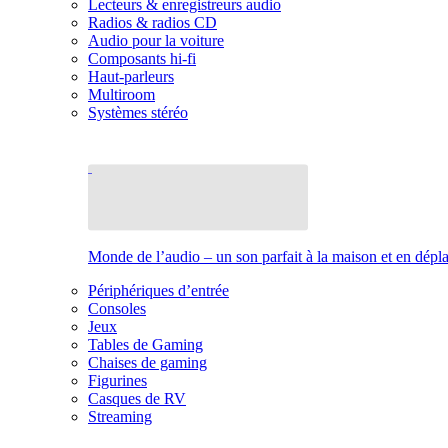
Lecteurs & enregistreurs audio
Radios & radios CD
Audio pour la voiture
Composants hi-fi
Haut-parleurs
Multiroom
Systèmes stéréo
Monde de l’audio – un son parfait à la maison et en dép
Périphériques d’entrée
Consoles
Jeux
Tables de Gaming
Chaises de gaming
Figurines
Casques de RV
Streaming