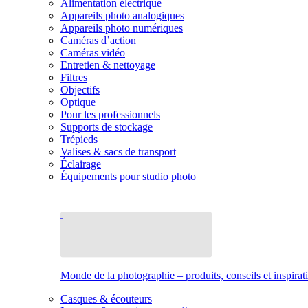
Alimentation électrique
Appareils photo analogiques
Appareils photo numériques
Caméras d’action
Caméras vidéo
Entretien & nettoyage
Filtres
Objectifs
Optique
Pour les professionnels
Supports de stockage
Trépieds
Valises & sacs de transport
Éclairage
Équipements pour studio photo
Monde de la photographie – produits, conseils et inspirat
Casques & écouteurs