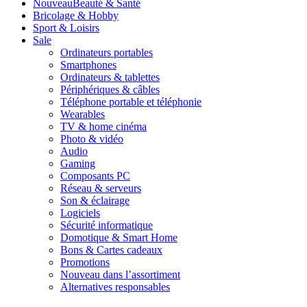
Nouveau
Beauté & Santé
Bricolage & Hobby
Sport & Loisirs
Sale
Ordinateurs portables
Smartphones
Ordinateurs & tablettes
Périphériques & câbles
Téléphone portable et téléphonie
Wearables
TV & home cinéma
Photo & vidéo
Audio
Gaming
Composants PC
Réseau & serveurs
Son & éclairage
Logiciels
Sécurité informatique
Domotique & Smart Home
Bons & Cartes cadeaux
Promotions
Nouveau dans l’assortiment
Alternatives responsables