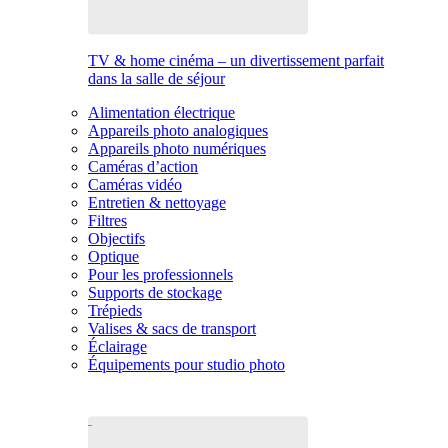
TV & home cinéma – un divertissement parfait
dans la salle de séjour
Alimentation électrique
Appareils photo analogiques
Appareils photo numériques
Caméras d’action
Caméras vidéo
Entretien & nettoyage
Filtres
Objectifs
Optique
Pour les professionnels
Supports de stockage
Trépieds
Valises & sacs de transport
Éclairage
Équipements pour studio photo