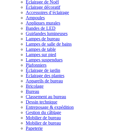
Éclairage de Noël
Éclairage décoratif
Accessoires d’éclairage
Ampoules
Appliques murales
Bandes de LED
Guirlandes lumineuses
Lampes de bureau
Lampes de salle de bains
Lampes de table
Lampes sur pied
Lampes suspendues
Plafonniers
Éclairage de jardin
Éclairage des plantes
Appareils de bureau
Bricolage
Bureau
Classement au bureau
Dessin technique
Entreposage & expédition
Gestion du câblage
Mobilier de bureau
Mobilier de bureau
Papeterie