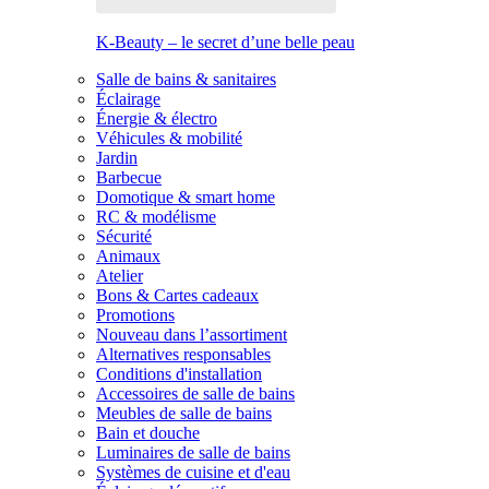
K-Beauty – le secret d’une belle peau
Salle de bains & sanitaires
Éclairage
Énergie & électro
Véhicules & mobilité
Jardin
Barbecue
Domotique & smart home
RC & modélisme
Sécurité
Animaux
Atelier
Bons & Cartes cadeaux
Promotions
Nouveau dans l’assortiment
Alternatives responsables
Conditions d'installation
Accessoires de salle de bains
Meubles de salle de bains
Bain et douche
Luminaires de salle de bains
Systèmes de cuisine et d'eau