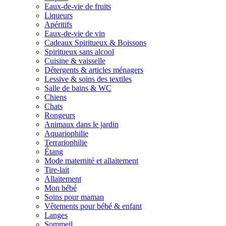
Eaux-de-vie de fruits
Liqueurs
Apéritifs
Eaux-de-vie de vin
Cadeaux Spiritueux & Boissons
Spiritueux sans alcool
Cuisine & vaisselle
Détergents & articles ménagers
Lessive & soins des textiles
Salle de bains & WC
Chiens
Chats
Rongeurs
Animaux dans le jardin
Aquariophilie
Terrariophilie
Étang
Mode maternité et allaitement
Tire-lait
Allaitement
Mon bébé
Soins pour maman
Vêtements pour bébé & enfant
Langes
Sommeil