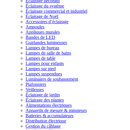
Éclairage décoratif
Éclairage du système
Éclairage commercial et industriel
Éclairage de Noël
Accessoires d’éclairage
Ampoules
Appliques murales
Bandes de LED
Guirlandes lumineuses
Lampes de bureau
Lampes de salle de bains
Lampes de table
Lampes pour enfants
Lampes sur pied
Lampes suspendues
Luminaires de soubassement
Plafonniers
Veilleuses
Éclairage de jardin
Éclairage des plantes
Alimentations électriques
Appareils de mesure & minuteurs
Batteries & accumulateurs
Distribution électrique
Gestion du câblage