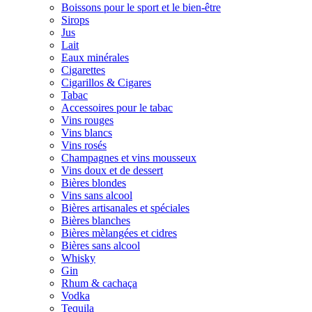
Boissons pour le sport et le bien-être
Sirops
Jus
Lait
Eaux minérales
Cigarettes
Cigarillos & Cigares
Tabac
Accessoires pour le tabac
Vins rouges
Vins blancs
Vins rosés
Champagnes et vins mousseux
Vins doux et de dessert
Bières blondes
Vins sans alcool
Bières artisanales et spéciales
Bières blanches
Bières mèlangées et cidres
Bières sans alcool
Whisky
Gin
Rhum & cachaça
Vodka
Tequila