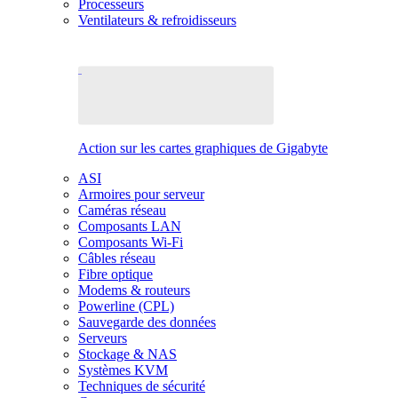
Processeurs
Ventilateurs & refroidisseurs
Action sur les cartes graphiques de Gigabyte
ASI
Armoires pour serveur
Caméras réseau
Composants LAN
Composants Wi-Fi
Câbles réseau
Fibre optique
Modems & routeurs
Powerline (CPL)
Sauvegarde des données
Serveurs
Stockage & NAS
Systèmes KVM
Techniques de sécurité