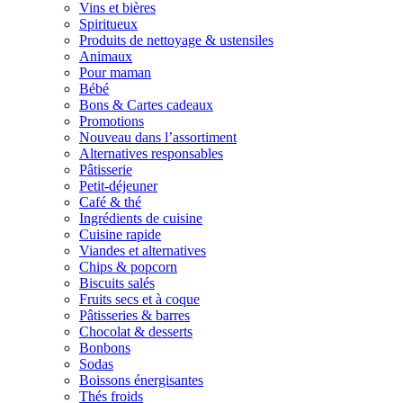
Vins et bières
Spiritueux
Produits de nettoyage & ustensiles
Animaux
Pour maman
Bébé
Bons & Cartes cadeaux
Promotions
Nouveau dans l’assortiment
Alternatives responsables
Pâtisserie
Petit-déjeuner
Café & thé
Ingrédients de cuisine
Cuisine rapide
Viandes et alternatives
Chips & popcorn
Biscuits salés
Fruits secs et à coque
Pâtisseries & barres
Chocolat & desserts
Bonbons
Sodas
Boissons énergisantes
Thés froids