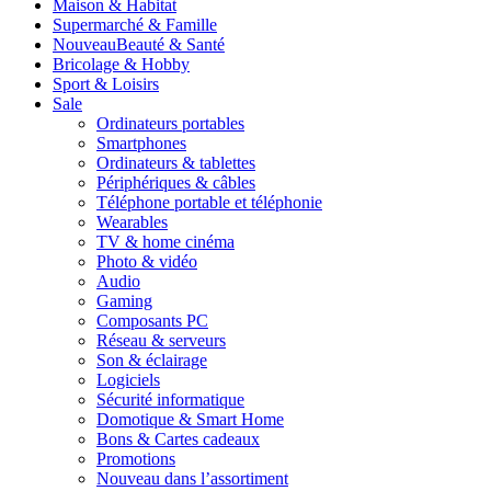
Maison & Habitat
Supermarché & Famille
Nouveau
Beauté & Santé
Bricolage & Hobby
Sport & Loisirs
Sale
Ordinateurs portables
Smartphones
Ordinateurs & tablettes
Périphériques & câbles
Téléphone portable et téléphonie
Wearables
TV & home cinéma
Photo & vidéo
Audio
Gaming
Composants PC
Réseau & serveurs
Son & éclairage
Logiciels
Sécurité informatique
Domotique & Smart Home
Bons & Cartes cadeaux
Promotions
Nouveau dans l’assortiment