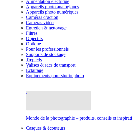
Alimentation électrique
Appareils photo analogiques
Appareils photo numériques
Caméras d’action
Caméras vidéo
Entretien & nettoyage
Filtres
Objectifs
Optique
Pour les professionnels
Supports de stockage
Trépieds
Valises & sacs de transport
Éclairage
Équipements pour studio photo
Monde de la photographie – produits, conseils et inspirat
Casques & écouteurs