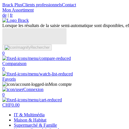
Brack Plus
Clients professionnels
Contact
Mon Assortiment
de
|
fr
Lorsque les résultats de la saisie semi-automatique sont disponibles, eff
Rechercher
0
Comparaison
0
Favoris
Mon compte
Connexion
0
CHF
0.00
IT & Multimédia
Maison & Habitat
Supermarché & Famille