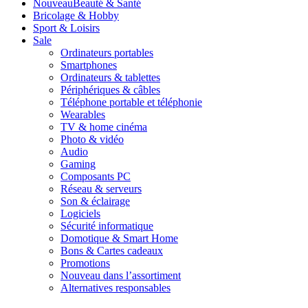
Nouveau
Beauté & Santé
Bricolage & Hobby
Sport & Loisirs
Sale
Ordinateurs portables
Smartphones
Ordinateurs & tablettes
Périphériques & câbles
Téléphone portable et téléphonie
Wearables
TV & home cinéma
Photo & vidéo
Audio
Gaming
Composants PC
Réseau & serveurs
Son & éclairage
Logiciels
Sécurité informatique
Domotique & Smart Home
Bons & Cartes cadeaux
Promotions
Nouveau dans l’assortiment
Alternatives responsables