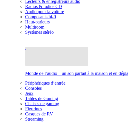
Lecteurs & enregistreurs audio
Radios & radios CD
Audio pour la voiture
Composants hi-fi
Haut-parleurs
Multiroom
Systèmes stéréo
Monde de l’audio – un son parfait à la maison et en dép
Périphériques d’entrée
Consoles
Jeux
Tables de Gaming
Chaises de gaming
Figurines
Casques de RV
Streaming