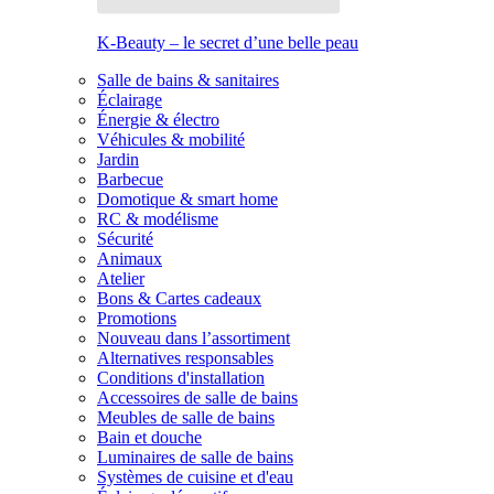
K-Beauty – le secret d’une belle peau
Salle de bains & sanitaires
Éclairage
Énergie & électro
Véhicules & mobilité
Jardin
Barbecue
Domotique & smart home
RC & modélisme
Sécurité
Animaux
Atelier
Bons & Cartes cadeaux
Promotions
Nouveau dans l’assortiment
Alternatives responsables
Conditions d'installation
Accessoires de salle de bains
Meubles de salle de bains
Bain et douche
Luminaires de salle de bains
Systèmes de cuisine et d'eau