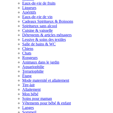
Eaux-de-vie de fruits
Liqueurs
Apéritifs
Eaux-de-vie de vin
Cadeaux Spiritueux & Boissons
Spiritueux sans alcool
Cuisine & vaisselle
Détergents & articles ménagers
Lessive & soins des textiles
Salle de bains & WC
Chiens
Chats
Rongeurs
Animaux dans le jardin
Aquariophilie
Terrariophilie
Étang
Mode maternité et allaitement
Tire-lait
Allaitement
Mon bébé
Soins pour maman
Vêtements pour bébé & enfant
Langes
Sommeil