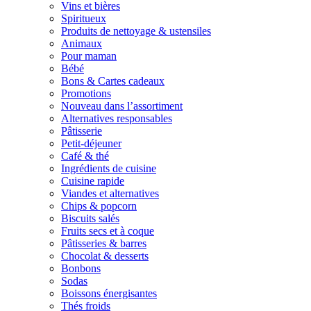
Vins et bières
Spiritueux
Produits de nettoyage & ustensiles
Animaux
Pour maman
Bébé
Bons & Cartes cadeaux
Promotions
Nouveau dans l’assortiment
Alternatives responsables
Pâtisserie
Petit-déjeuner
Café & thé
Ingrédients de cuisine
Cuisine rapide
Viandes et alternatives
Chips & popcorn
Biscuits salés
Fruits secs et à coque
Pâtisseries & barres
Chocolat & desserts
Bonbons
Sodas
Boissons énergisantes
Thés froids