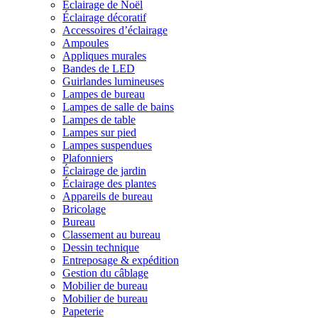
Éclairage de Noël
Éclairage décoratif
Accessoires d’éclairage
Ampoules
Appliques murales
Bandes de LED
Guirlandes lumineuses
Lampes de bureau
Lampes de salle de bains
Lampes de table
Lampes sur pied
Lampes suspendues
Plafonniers
Éclairage de jardin
Éclairage des plantes
Appareils de bureau
Bricolage
Bureau
Classement au bureau
Dessin technique
Entreposage & expédition
Gestion du câblage
Mobilier de bureau
Mobilier de bureau
Papeterie