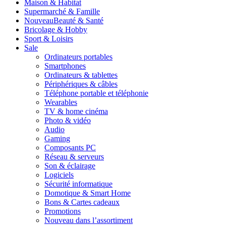
Maison & Habitat
Supermarché & Famille
Nouveau
Beauté & Santé
Bricolage & Hobby
Sport & Loisirs
Sale
Ordinateurs portables
Smartphones
Ordinateurs & tablettes
Périphériques & câbles
Téléphone portable et téléphonie
Wearables
TV & home cinéma
Photo & vidéo
Audio
Gaming
Composants PC
Réseau & serveurs
Son & éclairage
Logiciels
Sécurité informatique
Domotique & Smart Home
Bons & Cartes cadeaux
Promotions
Nouveau dans l’assortiment