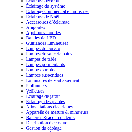
Éclairage décoratif
Éclairage du système
Éclairage commercial et industriel
Éclairage de Noël
Accessoires d’éclairage
Ampoules
Appliques murales
Bandes de LED
Guirlandes lumineuses
Lampes de bureau
Lampes de salle de bains
Lampes de table
Lampes pour enfants
Lampes sur pied
Lampes suspendues
Luminaires de soubassement
Plafonniers
Veilleuses
Éclairage de jardin
Éclairage des plantes
Alimentations électriques
Appareils de mesure & minuteurs
Batteries & accumulateurs
Distribution électrique
Gestion du câblage