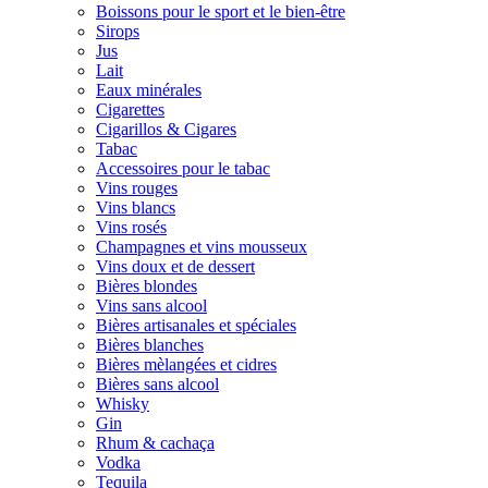
Boissons pour le sport et le bien-être
Sirops
Jus
Lait
Eaux minérales
Cigarettes
Cigarillos & Cigares
Tabac
Accessoires pour le tabac
Vins rouges
Vins blancs
Vins rosés
Champagnes et vins mousseux
Vins doux et de dessert
Bières blondes
Vins sans alcool
Bières artisanales et spéciales
Bières blanches
Bières mèlangées et cidres
Bières sans alcool
Whisky
Gin
Rhum & cachaça
Vodka
Tequila