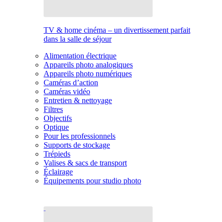
TV & home cinéma – un divertissement parfait
dans la salle de séjour
Alimentation électrique
Appareils photo analogiques
Appareils photo numériques
Caméras d’action
Caméras vidéo
Entretien & nettoyage
Filtres
Objectifs
Optique
Pour les professionnels
Supports de stockage
Trépieds
Valises & sacs de transport
Éclairage
Équipements pour studio photo