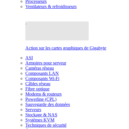
Processeurs
Ventilateurs & refroidisseurs
Action sur les cartes graphiques de Gigabyte
ASI
Armoires pour serveur
Caméras réseau
Composants LAN
Composants Wi-Fi
Câbles réseau
Fibre optique
Modems & routeurs
Powerline (CPL)
Sauvegarde des données
Serveurs
Stockage & NAS
Systèmes KVM
Techniques de sécurité