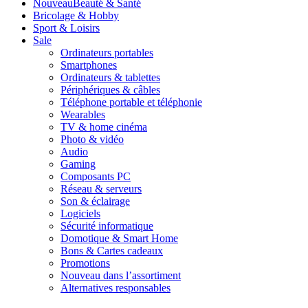
Nouveau
Beauté & Santé
Bricolage & Hobby
Sport & Loisirs
Sale
Ordinateurs portables
Smartphones
Ordinateurs & tablettes
Périphériques & câbles
Téléphone portable et téléphonie
Wearables
TV & home cinéma
Photo & vidéo
Audio
Gaming
Composants PC
Réseau & serveurs
Son & éclairage
Logiciels
Sécurité informatique
Domotique & Smart Home
Bons & Cartes cadeaux
Promotions
Nouveau dans l’assortiment
Alternatives responsables