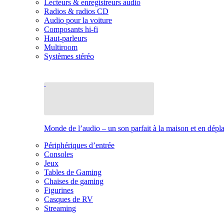
Lecteurs & enregistreurs audio
Radios & radios CD
Audio pour la voiture
Composants hi-fi
Haut-parleurs
Multiroom
Systèmes stéréo
Monde de l’audio – un son parfait à la maison et en dép
Périphériques d’entrée
Consoles
Jeux
Tables de Gaming
Chaises de gaming
Figurines
Casques de RV
Streaming