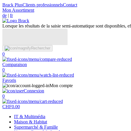
Brack Plus
Clients professionnels
Contact
Mon Assortiment
de
|
fr
Lorsque les résultats de la saisie semi-automatique sont disponibles, eff
Rechercher
0
Comparaison
0
Favoris
Mon compte
Connexion
0
CHF
0.00
IT & Multimédia
Maison & Habitat
Supermarché & Famille