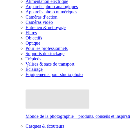
Alimentation électrique
Appareils photo analogiques
Appareils photo numériques
Caméras d’action
Caméras vidéo
Entretien & nettoyage
Filtres
Objectifs
Optique
Pour les professionnels
Supports de stockage
Trépieds
Valises & sacs de transport
Éclairage
Équipements pour studio photo
Monde de la photographie – produits, conseils et inspirat
Casques & écouteurs