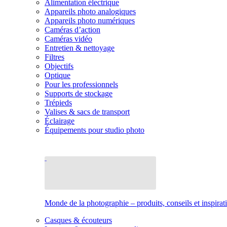
Alimentation électrique
Appareils photo analogiques
Appareils photo numériques
Caméras d’action
Caméras vidéo
Entretien & nettoyage
Filtres
Objectifs
Optique
Pour les professionnels
Supports de stockage
Trépieds
Valises & sacs de transport
Éclairage
Équipements pour studio photo
Monde de la photographie – produits, conseils et inspirat
Casques & écouteurs