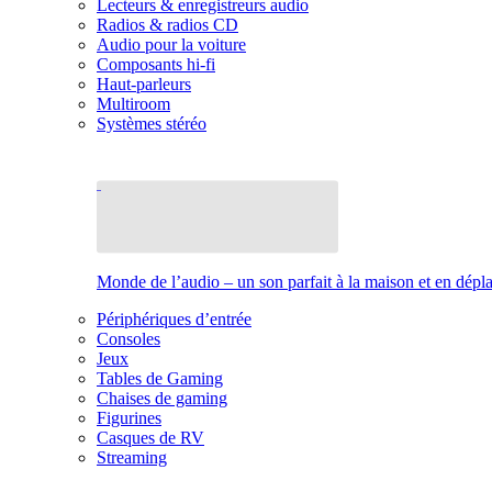
Lecteurs & enregistreurs audio
Radios & radios CD
Audio pour la voiture
Composants hi-fi
Haut-parleurs
Multiroom
Systèmes stéréo
Monde de l’audio – un son parfait à la maison et en dép
Périphériques d’entrée
Consoles
Jeux
Tables de Gaming
Chaises de gaming
Figurines
Casques de RV
Streaming