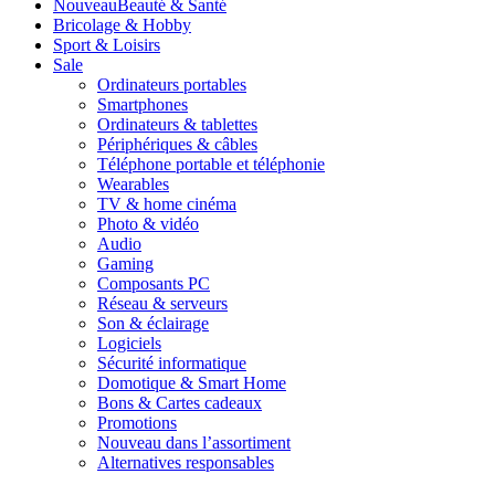
Nouveau
Beauté & Santé
Bricolage & Hobby
Sport & Loisirs
Sale
Ordinateurs portables
Smartphones
Ordinateurs & tablettes
Périphériques & câbles
Téléphone portable et téléphonie
Wearables
TV & home cinéma
Photo & vidéo
Audio
Gaming
Composants PC
Réseau & serveurs
Son & éclairage
Logiciels
Sécurité informatique
Domotique & Smart Home
Bons & Cartes cadeaux
Promotions
Nouveau dans l’assortiment
Alternatives responsables