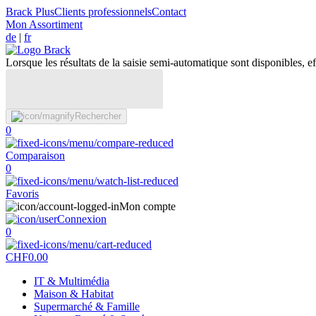
Brack Plus
Clients professionnels
Contact
Mon Assortiment
de
|
fr
Lorsque les résultats de la saisie semi-automatique sont disponibles, eff
Rechercher
0
Comparaison
0
Favoris
Mon compte
Connexion
0
CHF
0.00
IT & Multimédia
Maison & Habitat
Supermarché & Famille