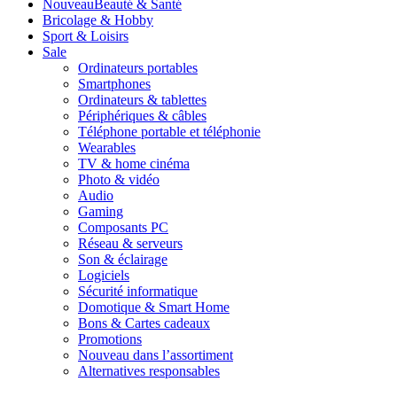
Nouveau
Beauté & Santé
Bricolage & Hobby
Sport & Loisirs
Sale
Ordinateurs portables
Smartphones
Ordinateurs & tablettes
Périphériques & câbles
Téléphone portable et téléphonie
Wearables
TV & home cinéma
Photo & vidéo
Audio
Gaming
Composants PC
Réseau & serveurs
Son & éclairage
Logiciels
Sécurité informatique
Domotique & Smart Home
Bons & Cartes cadeaux
Promotions
Nouveau dans l’assortiment
Alternatives responsables