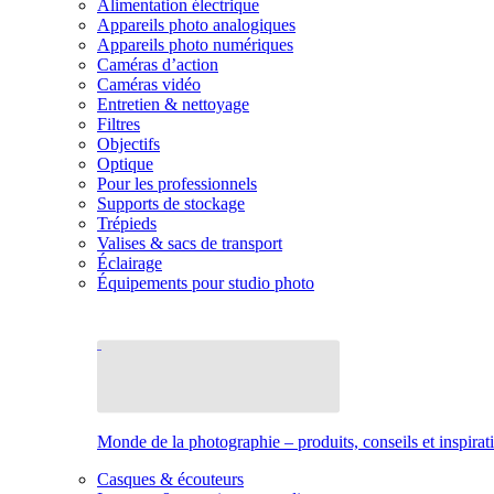
Alimentation électrique
Appareils photo analogiques
Appareils photo numériques
Caméras d’action
Caméras vidéo
Entretien & nettoyage
Filtres
Objectifs
Optique
Pour les professionnels
Supports de stockage
Trépieds
Valises & sacs de transport
Éclairage
Équipements pour studio photo
Monde de la photographie – produits, conseils et inspirat
Casques & écouteurs