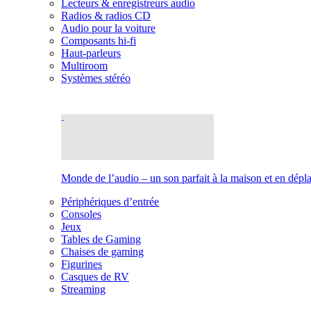
Lecteurs & enregistreurs audio
Radios & radios CD
Audio pour la voiture
Composants hi-fi
Haut-parleurs
Multiroom
Systèmes stéréo
Monde de l’audio – un son parfait à la maison et en dép
Périphériques d’entrée
Consoles
Jeux
Tables de Gaming
Chaises de gaming
Figurines
Casques de RV
Streaming