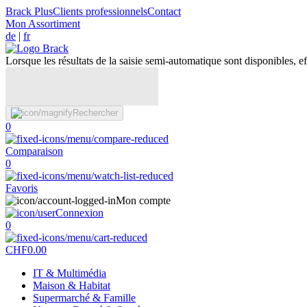
Brack Plus
Clients professionnels
Contact
Mon Assortiment
de
|
fr
Lorsque les résultats de la saisie semi-automatique sont disponibles, eff
Rechercher
0
Comparaison
0
Favoris
Mon compte
Connexion
0
CHF
0.00
IT & Multimédia
Maison & Habitat
Supermarché & Famille