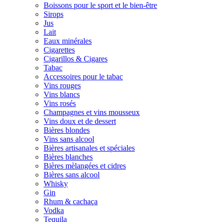
Boissons pour le sport et le bien-être
Sirops
Jus
Lait
Eaux minérales
Cigarettes
Cigarillos & Cigares
Tabac
Accessoires pour le tabac
Vins rouges
Vins blancs
Vins rosés
Champagnes et vins mousseux
Vins doux et de dessert
Bières blondes
Vins sans alcool
Bières artisanales et spéciales
Bières blanches
Bières mèlangées et cidres
Bières sans alcool
Whisky
Gin
Rhum & cachaça
Vodka
Tequila