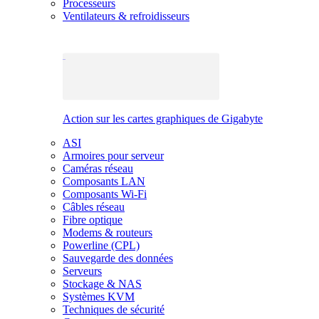
Processeurs
Ventilateurs & refroidisseurs
Action sur les cartes graphiques de Gigabyte
ASI
Armoires pour serveur
Caméras réseau
Composants LAN
Composants Wi-Fi
Câbles réseau
Fibre optique
Modems & routeurs
Powerline (CPL)
Sauvegarde des données
Serveurs
Stockage & NAS
Systèmes KVM
Techniques de sécurité