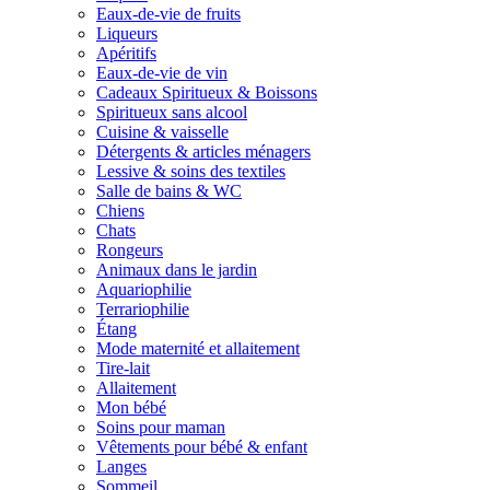
Eaux-de-vie de fruits
Liqueurs
Apéritifs
Eaux-de-vie de vin
Cadeaux Spiritueux & Boissons
Spiritueux sans alcool
Cuisine & vaisselle
Détergents & articles ménagers
Lessive & soins des textiles
Salle de bains & WC
Chiens
Chats
Rongeurs
Animaux dans le jardin
Aquariophilie
Terrariophilie
Étang
Mode maternité et allaitement
Tire-lait
Allaitement
Mon bébé
Soins pour maman
Vêtements pour bébé & enfant
Langes
Sommeil