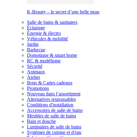
K-Beauty – le secret d’une belle peau
Salle de bains & sanitaires
Éclairage
Énergie & électro
Véhicules & mobilité
Jardin
Barbecue
Domotique & smart home
RC & modélisme
Sécurité
Animaux
Atelier
Bons & Cartes cadeaux
Promotions
Nouveau dans l’assortiment
Alternatives responsables
Conditions d'installation
Accessoires de salle de bains
Meubles de salle de bains
Bain et douche
Luminaires de salle de bains
Systèmes de cuisine et d'eau