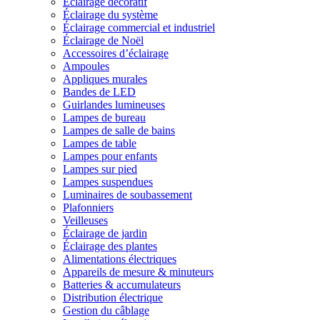
Éclairage décoratif
Éclairage du système
Éclairage commercial et industriel
Éclairage de Noël
Accessoires d’éclairage
Ampoules
Appliques murales
Bandes de LED
Guirlandes lumineuses
Lampes de bureau
Lampes de salle de bains
Lampes de table
Lampes pour enfants
Lampes sur pied
Lampes suspendues
Luminaires de soubassement
Plafonniers
Veilleuses
Éclairage de jardin
Éclairage des plantes
Alimentations électriques
Appareils de mesure & minuteurs
Batteries & accumulateurs
Distribution électrique
Gestion du câblage