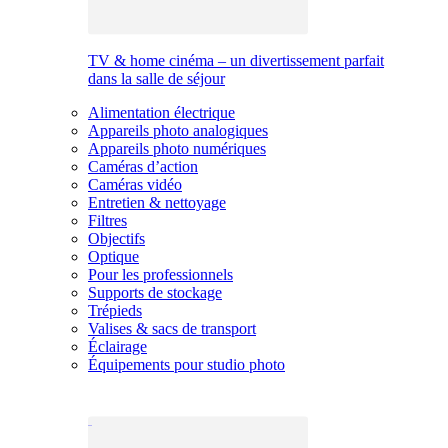
TV & home cinéma – un divertissement parfait
dans la salle de séjour
Alimentation électrique
Appareils photo analogiques
Appareils photo numériques
Caméras d’action
Caméras vidéo
Entretien & nettoyage
Filtres
Objectifs
Optique
Pour les professionnels
Supports de stockage
Trépieds
Valises & sacs de transport
Éclairage
Équipements pour studio photo