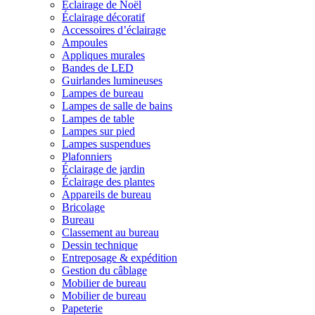
Éclairage de Noël
Éclairage décoratif
Accessoires d’éclairage
Ampoules
Appliques murales
Bandes de LED
Guirlandes lumineuses
Lampes de bureau
Lampes de salle de bains
Lampes de table
Lampes sur pied
Lampes suspendues
Plafonniers
Éclairage de jardin
Éclairage des plantes
Appareils de bureau
Bricolage
Bureau
Classement au bureau
Dessin technique
Entreposage & expédition
Gestion du câblage
Mobilier de bureau
Mobilier de bureau
Papeterie