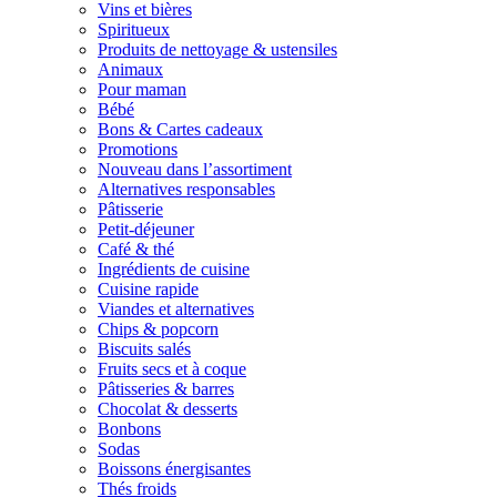
Vins et bières
Spiritueux
Produits de nettoyage & ustensiles
Animaux
Pour maman
Bébé
Bons & Cartes cadeaux
Promotions
Nouveau dans l’assortiment
Alternatives responsables
Pâtisserie
Petit-déjeuner
Café & thé
Ingrédients de cuisine
Cuisine rapide
Viandes et alternatives
Chips & popcorn
Biscuits salés
Fruits secs et à coque
Pâtisseries & barres
Chocolat & desserts
Bonbons
Sodas
Boissons énergisantes
Thés froids