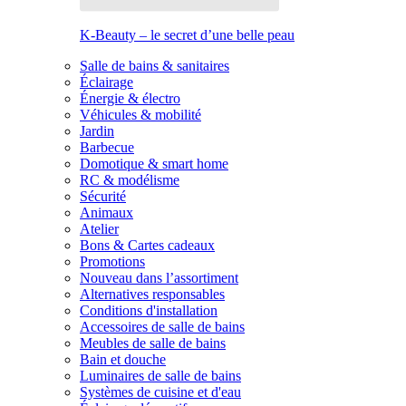
K-Beauty – le secret d’une belle peau
Salle de bains & sanitaires
Éclairage
Énergie & électro
Véhicules & mobilité
Jardin
Barbecue
Domotique & smart home
RC & modélisme
Sécurité
Animaux
Atelier
Bons & Cartes cadeaux
Promotions
Nouveau dans l’assortiment
Alternatives responsables
Conditions d'installation
Accessoires de salle de bains
Meubles de salle de bains
Bain et douche
Luminaires de salle de bains
Systèmes de cuisine et d'eau