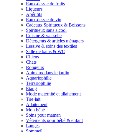
Eaux-de-vie de fruits
Liqueurs
Apéritifs
Eaux-de-vie de vin
Cadeaux Spiritueux & Boissons
Spiritueux sans alcool
Cuisine & vaisselle
Détergents & articles ménagers
Lessive & soins des textiles
Salle de bains & WC
Chiens
Chats
Rongeurs
Animaux dans le jardin
Aquariophilie
Terrariophilie
Étang
Mode maternité et allaitement
Tire-lait
Allaitement
Mon bébé
Soins pour maman
Vêtements pour bébé & enfant
Langes
Sommeil