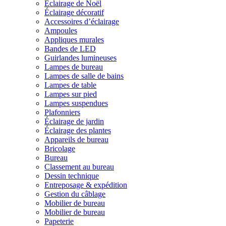
Éclairage de Noël
Éclairage décoratif
Accessoires d’éclairage
Ampoules
Appliques murales
Bandes de LED
Guirlandes lumineuses
Lampes de bureau
Lampes de salle de bains
Lampes de table
Lampes sur pied
Lampes suspendues
Plafonniers
Éclairage de jardin
Éclairage des plantes
Appareils de bureau
Bricolage
Bureau
Classement au bureau
Dessin technique
Entreposage & expédition
Gestion du câblage
Mobilier de bureau
Mobilier de bureau
Papeterie