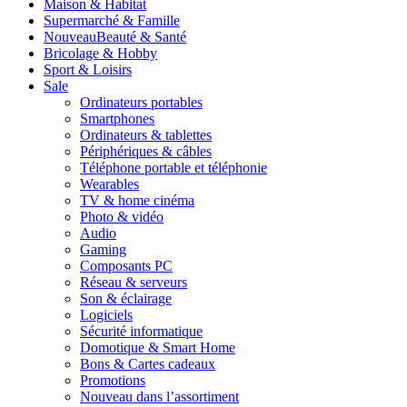
Maison & Habitat
Supermarché & Famille
Nouveau
Beauté & Santé
Bricolage & Hobby
Sport & Loisirs
Sale
Ordinateurs portables
Smartphones
Ordinateurs & tablettes
Périphériques & câbles
Téléphone portable et téléphonie
Wearables
TV & home cinéma
Photo & vidéo
Audio
Gaming
Composants PC
Réseau & serveurs
Son & éclairage
Logiciels
Sécurité informatique
Domotique & Smart Home
Bons & Cartes cadeaux
Promotions
Nouveau dans l’assortiment