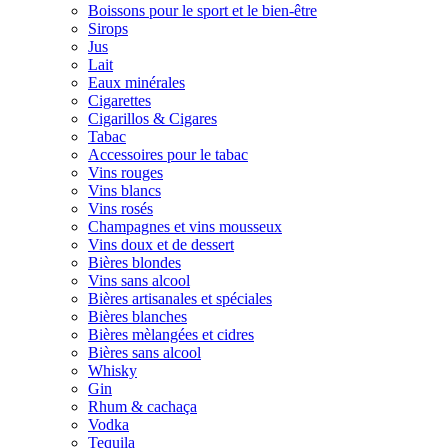
Boissons pour le sport et le bien-être
Sirops
Jus
Lait
Eaux minérales
Cigarettes
Cigarillos & Cigares
Tabac
Accessoires pour le tabac
Vins rouges
Vins blancs
Vins rosés
Champagnes et vins mousseux
Vins doux et de dessert
Bières blondes
Vins sans alcool
Bières artisanales et spéciales
Bières blanches
Bières mèlangées et cidres
Bières sans alcool
Whisky
Gin
Rhum & cachaça
Vodka
Tequila