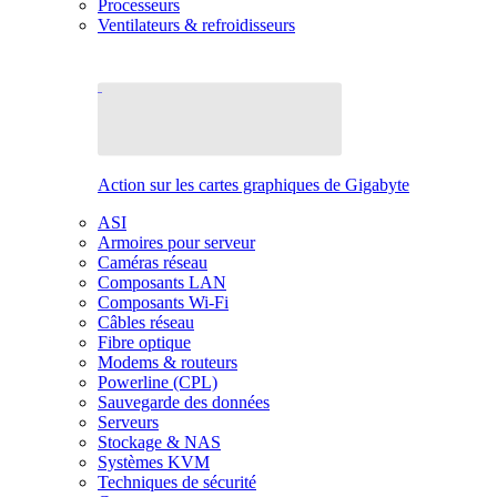
Processeurs
Ventilateurs & refroidisseurs
Action sur les cartes graphiques de Gigabyte
ASI
Armoires pour serveur
Caméras réseau
Composants LAN
Composants Wi-Fi
Câbles réseau
Fibre optique
Modems & routeurs
Powerline (CPL)
Sauvegarde des données
Serveurs
Stockage & NAS
Systèmes KVM
Techniques de sécurité