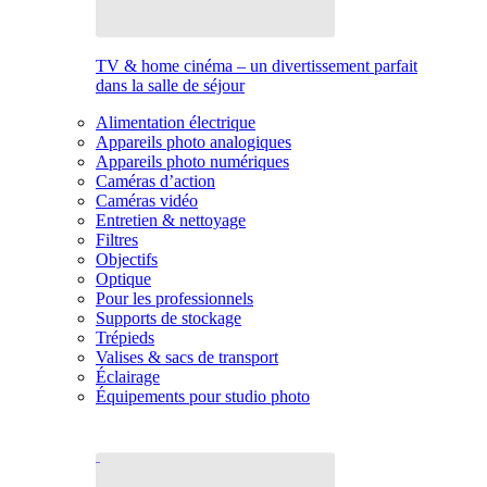
TV & home cinéma – un divertissement parfait
dans la salle de séjour
Alimentation électrique
Appareils photo analogiques
Appareils photo numériques
Caméras d’action
Caméras vidéo
Entretien & nettoyage
Filtres
Objectifs
Optique
Pour les professionnels
Supports de stockage
Trépieds
Valises & sacs de transport
Éclairage
Équipements pour studio photo