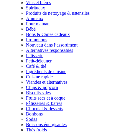
Vins et bières
Spiritueux
Produits de nettoyage & ustensiles
Animaux
Pour maman
Bébé
Bons & Cartes cadeaux
Promotions
Nouveau dans l’assortiment
Alternatives responsables
Pâtisserie
Petit-déjeuner
Café & thé
Ingrédients de cuisine
Cuisine rapide
Viandes et alternatives
Chips & popcorn
Biscuits salés
Fruits secs et à coque
Pâtisseries & barres
Chocolat & desserts
Bonbons
Sodas
Boissons énergisantes
Thés froids