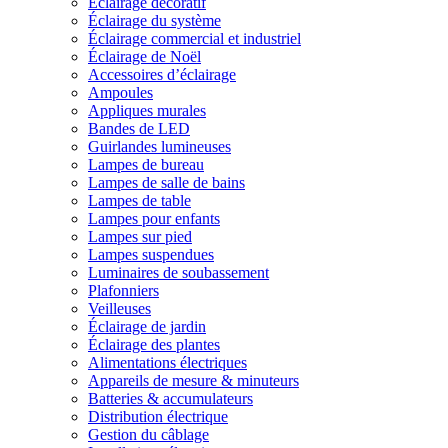
Éclairage décoratif
Éclairage du système
Éclairage commercial et industriel
Éclairage de Noël
Accessoires d’éclairage
Ampoules
Appliques murales
Bandes de LED
Guirlandes lumineuses
Lampes de bureau
Lampes de salle de bains
Lampes de table
Lampes pour enfants
Lampes sur pied
Lampes suspendues
Luminaires de soubassement
Plafonniers
Veilleuses
Éclairage de jardin
Éclairage des plantes
Alimentations électriques
Appareils de mesure & minuteurs
Batteries & accumulateurs
Distribution électrique
Gestion du câblage