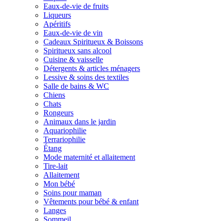
Eaux-de-vie de fruits
Liqueurs
Apéritifs
Eaux-de-vie de vin
Cadeaux Spiritueux & Boissons
Spiritueux sans alcool
Cuisine & vaisselle
Détergents & articles ménagers
Lessive & soins des textiles
Salle de bains & WC
Chiens
Chats
Rongeurs
Animaux dans le jardin
Aquariophilie
Terrariophilie
Étang
Mode maternité et allaitement
Tire-lait
Allaitement
Mon bébé
Soins pour maman
Vêtements pour bébé & enfant
Langes
Sommeil