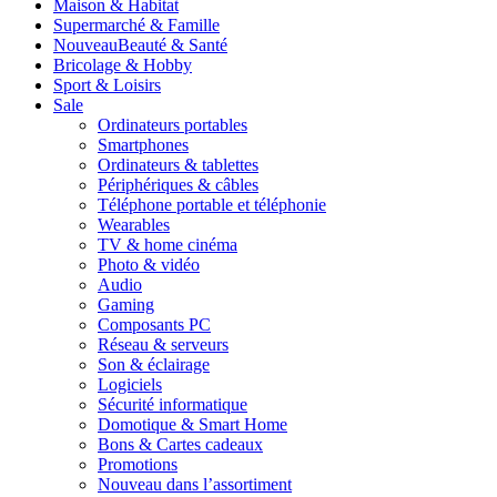
Maison & Habitat
Supermarché & Famille
Nouveau
Beauté & Santé
Bricolage & Hobby
Sport & Loisirs
Sale
Ordinateurs portables
Smartphones
Ordinateurs & tablettes
Périphériques & câbles
Téléphone portable et téléphonie
Wearables
TV & home cinéma
Photo & vidéo
Audio
Gaming
Composants PC
Réseau & serveurs
Son & éclairage
Logiciels
Sécurité informatique
Domotique & Smart Home
Bons & Cartes cadeaux
Promotions
Nouveau dans l’assortiment