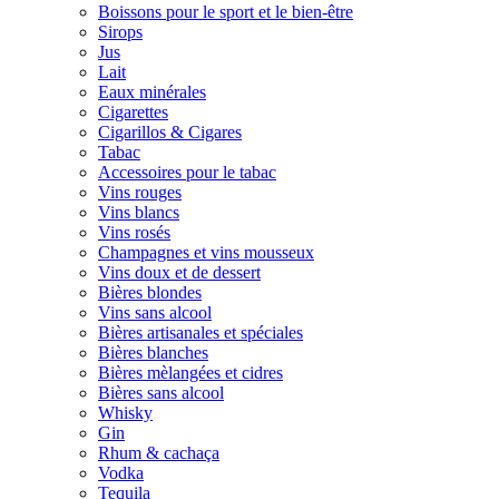
Boissons pour le sport et le bien-être
Sirops
Jus
Lait
Eaux minérales
Cigarettes
Cigarillos & Cigares
Tabac
Accessoires pour le tabac
Vins rouges
Vins blancs
Vins rosés
Champagnes et vins mousseux
Vins doux et de dessert
Bières blondes
Vins sans alcool
Bières artisanales et spéciales
Bières blanches
Bières mèlangées et cidres
Bières sans alcool
Whisky
Gin
Rhum & cachaça
Vodka
Tequila