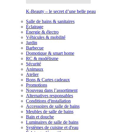
K-Beauty – le secret d’une belle peau
Salle de bains & sanitaires
Éclairage
Énergie & électro
Véhicules & mobilité
Jardin
Barbecue
Domotique & smart home
RC & modélisme
Sécurité
Animaux
Atelier
Bons & Cartes cadeaux
Promotions
Nouveau dans l’assortiment
Alternatives responsables
Conditions d'installation
Accessoires de salle de bains
Meubles de salle de bains
Bain et douche
Luminaires de salle de bains
Systèmes de cuisine et d'eau