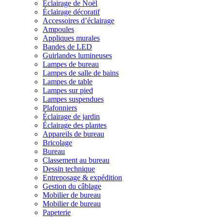
Éclairage de Noël
Éclairage décoratif
Accessoires d’éclairage
Ampoules
Appliques murales
Bandes de LED
Guirlandes lumineuses
Lampes de bureau
Lampes de salle de bains
Lampes de table
Lampes sur pied
Lampes suspendues
Plafonniers
Éclairage de jardin
Éclairage des plantes
Appareils de bureau
Bricolage
Bureau
Classement au bureau
Dessin technique
Entreposage & expédition
Gestion du câblage
Mobilier de bureau
Mobilier de bureau
Papeterie