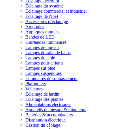
Éclairage décoratif
Éclairage du système
Éclairage commercial et industriel
Éclairage de Noël
Accessoires d’éclairage
Ampoules
Appliques murales
Bandes de LED
Guirlandes lumineuses
Lampes de bureau
Lampes de salle de bains
Lampes de table
Lampes pour enfants
Lampes sur pied
Lampes suspendues
Luminaires de soubassement
Plafonniers
Veilleuses
Éclairage de jardin
Éclairage des plantes
Alimentations électriques
Appareils de mesure & minuteurs
Batteries & accumulateurs
Distribution électrique
Gestion du câblage