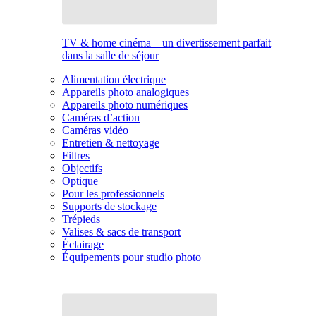
TV & home cinéma – un divertissement parfait
dans la salle de séjour
Alimentation électrique
Appareils photo analogiques
Appareils photo numériques
Caméras d’action
Caméras vidéo
Entretien & nettoyage
Filtres
Objectifs
Optique
Pour les professionnels
Supports de stockage
Trépieds
Valises & sacs de transport
Éclairage
Équipements pour studio photo