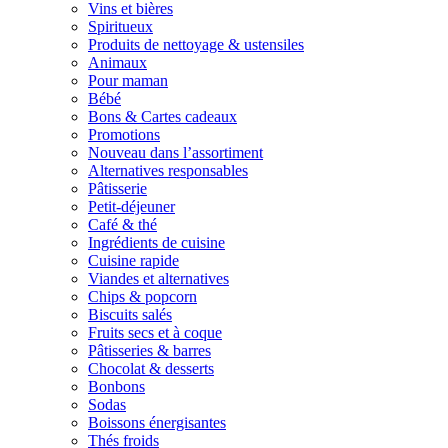
Vins et bières
Spiritueux
Produits de nettoyage & ustensiles
Animaux
Pour maman
Bébé
Bons & Cartes cadeaux
Promotions
Nouveau dans l’assortiment
Alternatives responsables
Pâtisserie
Petit-déjeuner
Café & thé
Ingrédients de cuisine
Cuisine rapide
Viandes et alternatives
Chips & popcorn
Biscuits salés
Fruits secs et à coque
Pâtisseries & barres
Chocolat & desserts
Bonbons
Sodas
Boissons énergisantes
Thés froids