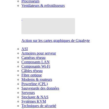
Processeurs
Ventilateurs & refroidisseurs
Action sur les cartes graphiques de Gigabyte
ASI
Armoires pour serveur
Caméras réseau
Composants LAN
Composants Wi-Fi
Câbles réseau
Fibre optique
Modems & routeurs
Powerline (CPL)
Sauvegarde des données
Serveurs
Stockage & NAS
Systèmes KVM
Techniques de sécurité