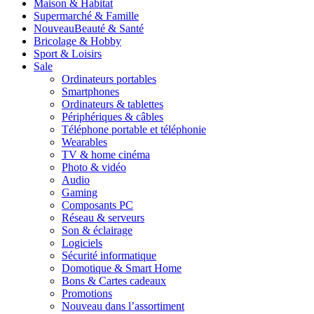
Maison & Habitat
Supermarché & Famille
Nouveau
Beauté & Santé
Bricolage & Hobby
Sport & Loisirs
Sale
Ordinateurs portables
Smartphones
Ordinateurs & tablettes
Périphériques & câbles
Téléphone portable et téléphonie
Wearables
TV & home cinéma
Photo & vidéo
Audio
Gaming
Composants PC
Réseau & serveurs
Son & éclairage
Logiciels
Sécurité informatique
Domotique & Smart Home
Bons & Cartes cadeaux
Promotions
Nouveau dans l’assortiment