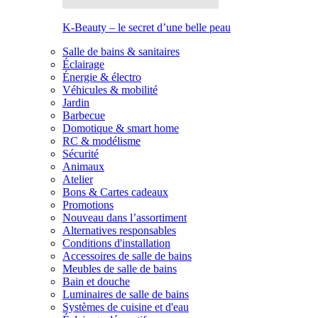
K-Beauty – le secret d’une belle peau
Salle de bains & sanitaires
Éclairage
Énergie & électro
Véhicules & mobilité
Jardin
Barbecue
Domotique & smart home
RC & modélisme
Sécurité
Animaux
Atelier
Bons & Cartes cadeaux
Promotions
Nouveau dans l’assortiment
Alternatives responsables
Conditions d'installation
Accessoires de salle de bains
Meubles de salle de bains
Bain et douche
Luminaires de salle de bains
Systèmes de cuisine et d'eau