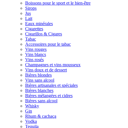
Boissons pour le sport et le bien-être
Sirops
Jus
Lait
Eaux minérales
Cigarettes
Cigarillos & Cigares
Tabac
Accessoires pour le tabac
Vins rouges
Vins blancs
Vins rosés
Champagnes et vins mousseux
Vins doux et de dessert
Bières blondes
Vins sans alcool
Bières artisanales et spéciales
Bières blanches
Bières mèlangées et cidres
Bières sans alcool
Whisky
Gin
Rhum & cachaça
Vodka
Tequila