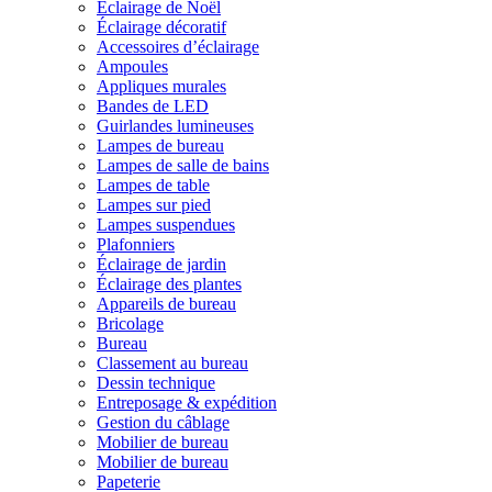
Éclairage de Noël
Éclairage décoratif
Accessoires d’éclairage
Ampoules
Appliques murales
Bandes de LED
Guirlandes lumineuses
Lampes de bureau
Lampes de salle de bains
Lampes de table
Lampes sur pied
Lampes suspendues
Plafonniers
Éclairage de jardin
Éclairage des plantes
Appareils de bureau
Bricolage
Bureau
Classement au bureau
Dessin technique
Entreposage & expédition
Gestion du câblage
Mobilier de bureau
Mobilier de bureau
Papeterie