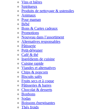
Vins et bières
Spiritueux
Produits de nettoyage & ustensiles
Animaux
Pour maman
Bébé
Bons & Cartes cadeaux
Promotions
Nouveau dans l’assortiment
Alternatives responsables
Pâtisserie
Petit-déjeuner
Café & thé
Ingrédients de cuisine
Cuisine rapide
Viandes et alternatives
Chips & popcorn
Biscuits salés
Fruits secs et à coque
Pâtisseries & barres
Chocolat & desserts
Bonbons
Sodas
Boissons énergisantes
Thés froids