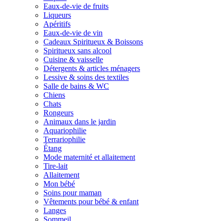
Eaux-de-vie de fruits
Liqueurs
Apéritifs
Eaux-de-vie de vin
Cadeaux Spiritueux & Boissons
Spiritueux sans alcool
Cuisine & vaisselle
Détergents & articles ménagers
Lessive & soins des textiles
Salle de bains & WC
Chiens
Chats
Rongeurs
Animaux dans le jardin
Aquariophilie
Terrariophilie
Étang
Mode maternité et allaitement
Tire-lait
Allaitement
Mon bébé
Soins pour maman
Vêtements pour bébé & enfant
Langes
Sommeil