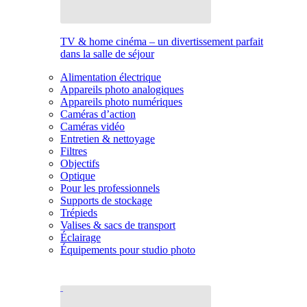
TV & home cinéma – un divertissement parfait
dans la salle de séjour
Alimentation électrique
Appareils photo analogiques
Appareils photo numériques
Caméras d’action
Caméras vidéo
Entretien & nettoyage
Filtres
Objectifs
Optique
Pour les professionnels
Supports de stockage
Trépieds
Valises & sacs de transport
Éclairage
Équipements pour studio photo