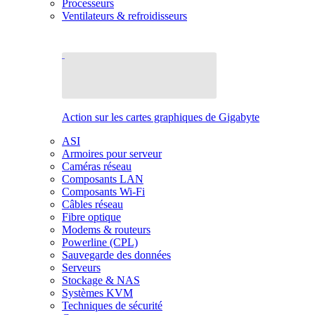
Processeurs
Ventilateurs & refroidisseurs
Action sur les cartes graphiques de Gigabyte
ASI
Armoires pour serveur
Caméras réseau
Composants LAN
Composants Wi-Fi
Câbles réseau
Fibre optique
Modems & routeurs
Powerline (CPL)
Sauvegarde des données
Serveurs
Stockage & NAS
Systèmes KVM
Techniques de sécurité