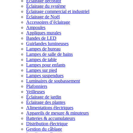
Éclairage décoratif
Éclairage du système
Éclairage commercial et industriel
Éclairage de Noël
Accessoires d’éclairage
Ampoules
Appliques murales
Bandes de LED
Guirlandes lumineuses
Lampes de bureau
Lampes de salle de bains
Lampes de table
Lampes pour enfants
Lampes sur pied
Lampes suspendues
Luminaires de soubassement
Plafonniers
Veilleuses
Éclairage de jardin
Éclairage des plantes
Alimentations électriques
Appareils de mesure & minuteurs
Batteries & accumulateurs
Distribution électrique
Gestion du câblage