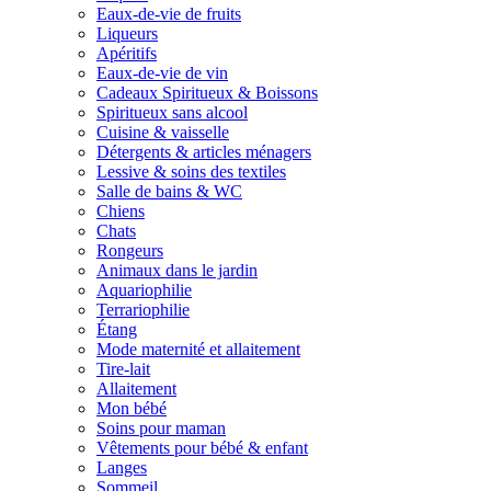
Eaux-de-vie de fruits
Liqueurs
Apéritifs
Eaux-de-vie de vin
Cadeaux Spiritueux & Boissons
Spiritueux sans alcool
Cuisine & vaisselle
Détergents & articles ménagers
Lessive & soins des textiles
Salle de bains & WC
Chiens
Chats
Rongeurs
Animaux dans le jardin
Aquariophilie
Terrariophilie
Étang
Mode maternité et allaitement
Tire-lait
Allaitement
Mon bébé
Soins pour maman
Vêtements pour bébé & enfant
Langes
Sommeil