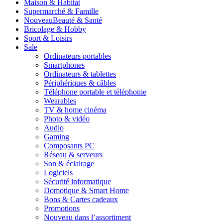
Maison & Habitat
Supermarché & Famille
Nouveau
Beauté & Santé
Bricolage & Hobby
Sport & Loisirs
Sale
Ordinateurs portables
Smartphones
Ordinateurs & tablettes
Périphériques & câbles
Téléphone portable et téléphonie
Wearables
TV & home cinéma
Photo & vidéo
Audio
Gaming
Composants PC
Réseau & serveurs
Son & éclairage
Logiciels
Sécurité informatique
Domotique & Smart Home
Bons & Cartes cadeaux
Promotions
Nouveau dans l’assortiment