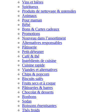
Vins et bières
Spiritueux
Produits de nettoyage & ustensiles
Animaux
Pour maman
Bébé
Bons & Cartes cadeaux
Promotions
Nouveau dans l’assortiment
Alternatives responsables
Pâtisserie
Petit-déjeuner
Café & thé
Ingrédients de cuisine
Cuisine rapide
Viandes et alternatives
Chips & popcorn
Biscuits salés
Fruits secs et à coque
Pâtisseries & barres
Chocolat & desserts
Bonbons
Sodas
Boissons énergisantes
Thés froids