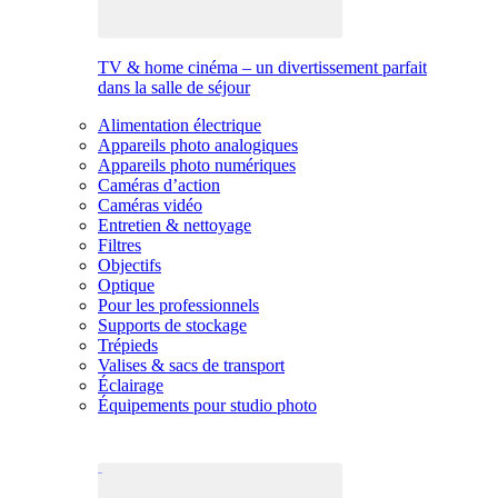
TV & home cinéma – un divertissement parfait
dans la salle de séjour
Alimentation électrique
Appareils photo analogiques
Appareils photo numériques
Caméras d’action
Caméras vidéo
Entretien & nettoyage
Filtres
Objectifs
Optique
Pour les professionnels
Supports de stockage
Trépieds
Valises & sacs de transport
Éclairage
Équipements pour studio photo