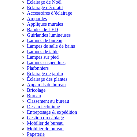
Éclairage de Noël
Éclairage décoratif
Accessoires d’éclairage
Ampoules
Appliques murales
Bandes de LED
Guirlandes lumineuses
Lampes de bureau
Lampes de salle de bains
Lampes de table
Lampes sur pied
Lampes suspendues
Plafonniers
Éclairage de jardin
Éclairage des plantes
Appareils de bureau
Bricolage
Bureau
Classement au bureau
Dessin technique
Entreposage & expédition
Gestion du câblage
Mobilier de bureau
Mobilier de bureau
Papeterie