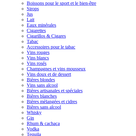
Boissons pour le sport et le bien-être
Sirops
Jus
Lait
Eaux minérales
Cigarettes
Cigarillos & Cigares
Tabac
Accessoires pour le tabac
Vins rouges
Vins blancs
Vins rosés
Champagnes et vins mousseux
Vins doux et de dessert
Bières blondes
Vins sans alcool
Bières artisanales et spéciales
Bières blanches
Bières mèlangées et cidres
Bières sans alcool
Whisky
Gin
Rhum & cachaça
Vodka
Tequila