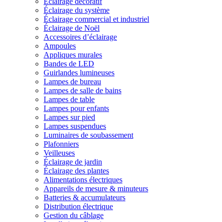
Éclairage décoratif
Éclairage du système
Éclairage commercial et industriel
Éclairage de Noël
Accessoires d’éclairage
Ampoules
Appliques murales
Bandes de LED
Guirlandes lumineuses
Lampes de bureau
Lampes de salle de bains
Lampes de table
Lampes pour enfants
Lampes sur pied
Lampes suspendues
Luminaires de soubassement
Plafonniers
Veilleuses
Éclairage de jardin
Éclairage des plantes
Alimentations électriques
Appareils de mesure & minuteurs
Batteries & accumulateurs
Distribution électrique
Gestion du câblage