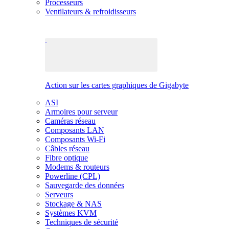
Processeurs
Ventilateurs & refroidisseurs
Action sur les cartes graphiques de Gigabyte
ASI
Armoires pour serveur
Caméras réseau
Composants LAN
Composants Wi-Fi
Câbles réseau
Fibre optique
Modems & routeurs
Powerline (CPL)
Sauvegarde des données
Serveurs
Stockage & NAS
Systèmes KVM
Techniques de sécurité