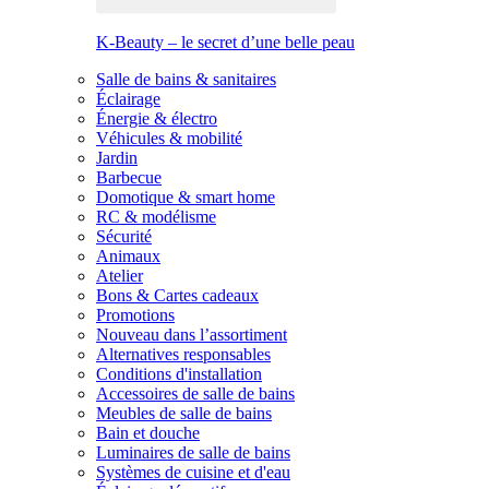
K-Beauty – le secret d’une belle peau
Salle de bains & sanitaires
Éclairage
Énergie & électro
Véhicules & mobilité
Jardin
Barbecue
Domotique & smart home
RC & modélisme
Sécurité
Animaux
Atelier
Bons & Cartes cadeaux
Promotions
Nouveau dans l’assortiment
Alternatives responsables
Conditions d'installation
Accessoires de salle de bains
Meubles de salle de bains
Bain et douche
Luminaires de salle de bains
Systèmes de cuisine et d'eau