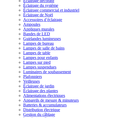
Éclairage décoratif
Éclairage du système
Éclairage commercial et industriel
Éclairage de Noël
Accessoires d’éclairage
Ampoules
Appliques murales
Bandes de LED
Guirlandes lumineuses
Lampes de bureau
Lampes de salle de bains
Lampes de table
Lampes pour enfants
Lampes sur pied
Lampes suspendues
Luminaires de soubassement
Plafonniers
Veilleuses
Éclairage de jardin
Éclairage des plantes
Alimentations électriques
Appareils de mesure & minuteurs
Batteries & accumulateurs
Distribution électrique
Gestion du câblage