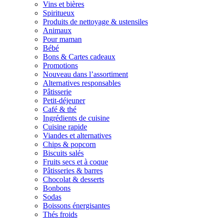
Vins et bières
Spiritueux
Produits de nettoyage & ustensiles
Animaux
Pour maman
Bébé
Bons & Cartes cadeaux
Promotions
Nouveau dans l’assortiment
Alternatives responsables
Pâtisserie
Petit-déjeuner
Café & thé
Ingrédients de cuisine
Cuisine rapide
Viandes et alternatives
Chips & popcorn
Biscuits salés
Fruits secs et à coque
Pâtisseries & barres
Chocolat & desserts
Bonbons
Sodas
Boissons énergisantes
Thés froids