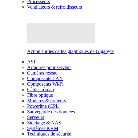
Processeurs
Ventilateurs & refroidisseurs
Action sur les cartes graphiques de Gigabyte
ASI
Armoires pour serveur
Caméras réseau
Composants LAN
Composants Wi-Fi
Câbles réseau
Fibre optique
Modems & routeurs
Powerline (CPL)
Sauvegarde des données
Serveurs
Stockage & NAS
Systèmes KVM
Techniques de sécurité