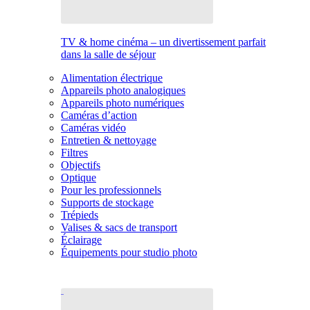
TV & home cinéma – un divertissement parfait
dans la salle de séjour
Alimentation électrique
Appareils photo analogiques
Appareils photo numériques
Caméras d’action
Caméras vidéo
Entretien & nettoyage
Filtres
Objectifs
Optique
Pour les professionnels
Supports de stockage
Trépieds
Valises & sacs de transport
Éclairage
Équipements pour studio photo