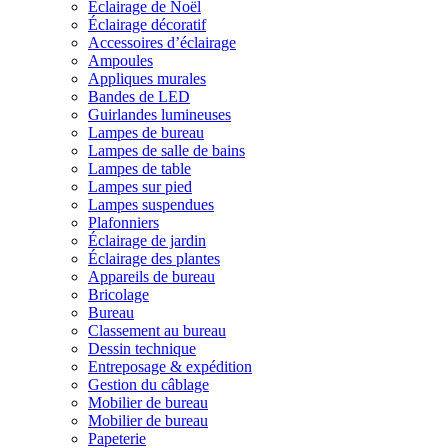
Éclairage de Noël
Éclairage décoratif
Accessoires d’éclairage
Ampoules
Appliques murales
Bandes de LED
Guirlandes lumineuses
Lampes de bureau
Lampes de salle de bains
Lampes de table
Lampes sur pied
Lampes suspendues
Plafonniers
Éclairage de jardin
Éclairage des plantes
Appareils de bureau
Bricolage
Bureau
Classement au bureau
Dessin technique
Entreposage & expédition
Gestion du câblage
Mobilier de bureau
Mobilier de bureau
Papeterie