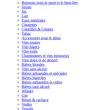
Boissons pour le sport et le bien-être
Sirops
Jus
Lait
Eaux minérales
Cigarettes
Cigarillos & Cigares
Tabac
Accessoires pour le tabac
Vins rouges
Vins blancs
Vins rosés
Champagnes et vins mousseux
Vins doux et de dessert
Bières blondes
Vins sans alcool
Bières artisanales et spéciales
Bières blanches
Bières mèlangées et cidres
Bières sans alcool
Whisky
Gin
Rhum & cachaça
Vodka
Tequila