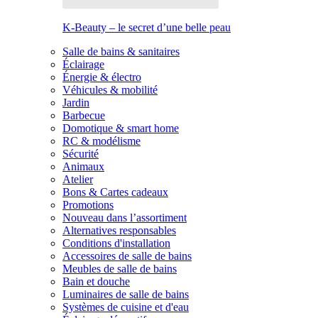
K-Beauty – le secret d’une belle peau
Salle de bains & sanitaires
Éclairage
Énergie & électro
Véhicules & mobilité
Jardin
Barbecue
Domotique & smart home
RC & modélisme
Sécurité
Animaux
Atelier
Bons & Cartes cadeaux
Promotions
Nouveau dans l’assortiment
Alternatives responsables
Conditions d'installation
Accessoires de salle de bains
Meubles de salle de bains
Bain et douche
Luminaires de salle de bains
Systèmes de cuisine et d'eau