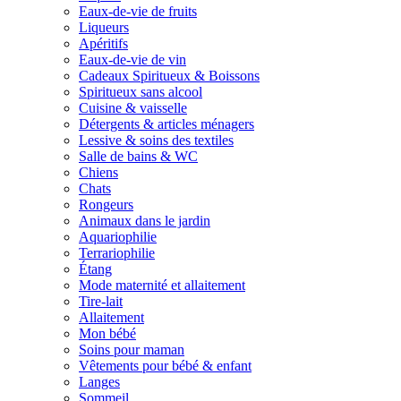
Eaux-de-vie de fruits
Liqueurs
Apéritifs
Eaux-de-vie de vin
Cadeaux Spiritueux & Boissons
Spiritueux sans alcool
Cuisine & vaisselle
Détergents & articles ménagers
Lessive & soins des textiles
Salle de bains & WC
Chiens
Chats
Rongeurs
Animaux dans le jardin
Aquariophilie
Terrariophilie
Étang
Mode maternité et allaitement
Tire-lait
Allaitement
Mon bébé
Soins pour maman
Vêtements pour bébé & enfant
Langes
Sommeil