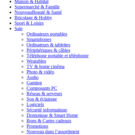
Maison & Habitat
Supermarché & Famille
Nouveau
Beauté & Santé
Bricolage & Hobby
Sport & Loisirs
Sale
Ordinateurs portables
Smartphones
Ordinateurs & tablettes
Périphériques & câbles
Téléphone portable et téléphonie
Wearables
TV & home cinéma
Photo & vidéo
Audio
Gaming
Composants PC
Réseau & serveurs
Son & éclairage
Logiciels
Sécurité informatique
Domotique & Smart Home
Bons & Cartes cadeaux
Promotions
Nouveau dans l’assortiment