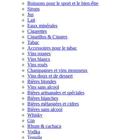
Boissons pour le sport et le bien-être
Sirops
Jus
Lait
Eaux minérales
Cigarettes
Cigarillos & Cigares
Tabac
Accessoires pour le tabac
Vins rouges
Vins blancs
Vins rosés
Champagnes et vins mousseux
Vins doux et de dessert
Bières blondes
Vins sans alcool
Bières artisanales et spéciales
Bières blanches
Bières mèlangées et cidres
Bières sans alcool
Whisky
Gin
Rhum & cachaça
Vodka
Tequila