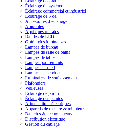
Éclairage décoratif
Éclairage du système
Éclairage commercial et industriel
Éclairage de Noël
Accessoires d’éclairage
Ampoules
Appliques murales
Bandes de LED
Guirlandes lumineuses
Lampes de bureau
Lampes de salle de bains
Lampes de table
Lampes pour enfants
Lampes sur pied
Lampes suspendues
Luminaires de soubassement
Plafonniers
Veilleuses
Éclairage de jardin
Éclairage des plantes
Alimentations électriques
Appareils de mesure & minuteurs
Batteries & accumulateurs
Distribution électrique
Gestion du câblage