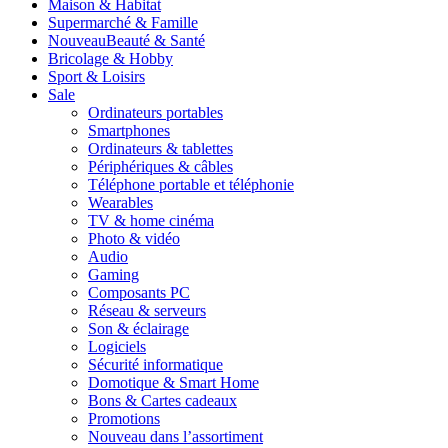
Maison & Habitat
Supermarché & Famille
Nouveau
Beauté & Santé
Bricolage & Hobby
Sport & Loisirs
Sale
Ordinateurs portables
Smartphones
Ordinateurs & tablettes
Périphériques & câbles
Téléphone portable et téléphonie
Wearables
TV & home cinéma
Photo & vidéo
Audio
Gaming
Composants PC
Réseau & serveurs
Son & éclairage
Logiciels
Sécurité informatique
Domotique & Smart Home
Bons & Cartes cadeaux
Promotions
Nouveau dans l’assortiment