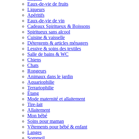
Eaux-de-vie de fruits
Liqueurs
Apéritifs
Eaux-de-vie de vin
Cadeaux Spiritueux & Boissons
Spiritueux sans alcool
Cuisine & vaisselle
Détergents & articles ménagers
Lessive & soins des textiles
Salle de bains & WC
Chiens
Chats
Rongeurs
Animaux dans le jardin
Aquariophilie
Terrariophilie
Étang
Mode maternité et allaitement
Tire-lait
Allaitement
Mon bébé
Soins pour maman
Vêtements pour bébé & enfant
Langes
Sommeil