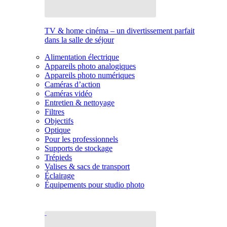
TV & home cinéma – un divertissement parfait
dans la salle de séjour
Alimentation électrique
Appareils photo analogiques
Appareils photo numériques
Caméras d’action
Caméras vidéo
Entretien & nettoyage
Filtres
Objectifs
Optique
Pour les professionnels
Supports de stockage
Trépieds
Valises & sacs de transport
Éclairage
Équipements pour studio photo