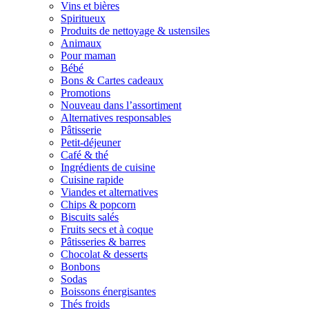
Vins et bières
Spiritueux
Produits de nettoyage & ustensiles
Animaux
Pour maman
Bébé
Bons & Cartes cadeaux
Promotions
Nouveau dans l’assortiment
Alternatives responsables
Pâtisserie
Petit-déjeuner
Café & thé
Ingrédients de cuisine
Cuisine rapide
Viandes et alternatives
Chips & popcorn
Biscuits salés
Fruits secs et à coque
Pâtisseries & barres
Chocolat & desserts
Bonbons
Sodas
Boissons énergisantes
Thés froids