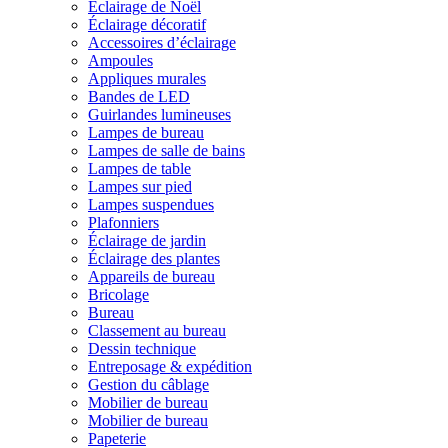
Éclairage de Noël
Éclairage décoratif
Accessoires d’éclairage
Ampoules
Appliques murales
Bandes de LED
Guirlandes lumineuses
Lampes de bureau
Lampes de salle de bains
Lampes de table
Lampes sur pied
Lampes suspendues
Plafonniers
Éclairage de jardin
Éclairage des plantes
Appareils de bureau
Bricolage
Bureau
Classement au bureau
Dessin technique
Entreposage & expédition
Gestion du câblage
Mobilier de bureau
Mobilier de bureau
Papeterie