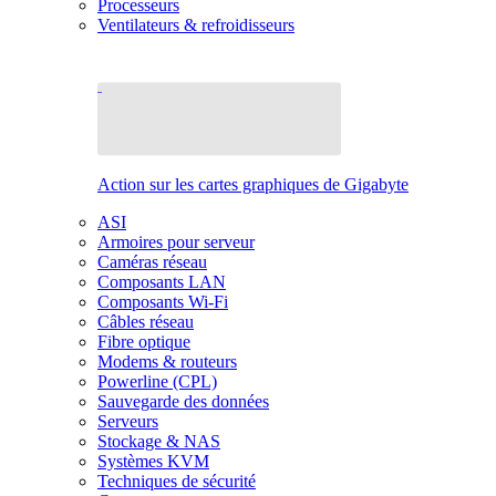
Processeurs
Ventilateurs & refroidisseurs
Action sur les cartes graphiques de Gigabyte
ASI
Armoires pour serveur
Caméras réseau
Composants LAN
Composants Wi-Fi
Câbles réseau
Fibre optique
Modems & routeurs
Powerline (CPL)
Sauvegarde des données
Serveurs
Stockage & NAS
Systèmes KVM
Techniques de sécurité