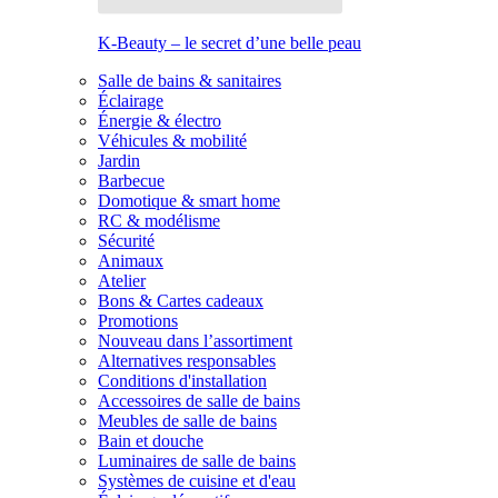
K-Beauty – le secret d’une belle peau
Salle de bains & sanitaires
Éclairage
Énergie & électro
Véhicules & mobilité
Jardin
Barbecue
Domotique & smart home
RC & modélisme
Sécurité
Animaux
Atelier
Bons & Cartes cadeaux
Promotions
Nouveau dans l’assortiment
Alternatives responsables
Conditions d'installation
Accessoires de salle de bains
Meubles de salle de bains
Bain et douche
Luminaires de salle de bains
Systèmes de cuisine et d'eau