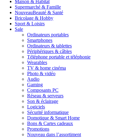
Maison & Habitat
Supermarché & Famille
Nouveau
Beauté & Santé
Bricolage & Hobby
Sport & Loisirs
Sale
Ordinateurs portables
Smartphones
Ordinateurs & tablettes
Périphériques & câbles
Téléphone portable et téléphonie
Wearables
TV & home cinéma
Photo & vidéo
Audio
Gaming
Composants PC
Réseau & serveurs
Son & éclairage
Logiciels
Sécurité informatique
Domotique & Smart Home
Bons & Cartes cadeaux
Promotions
Nouveau dans l’assortiment