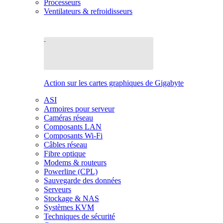
Processeurs
Ventilateurs & refroidisseurs
Action sur les cartes graphiques de Gigabyte
ASI
Armoires pour serveur
Caméras réseau
Composants LAN
Composants Wi-Fi
Câbles réseau
Fibre optique
Modems & routeurs
Powerline (CPL)
Sauvegarde des données
Serveurs
Stockage & NAS
Systèmes KVM
Techniques de sécurité