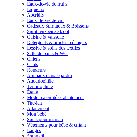
Eaux-de-vie de fruits
Liqueurs
Apéritifs
Eaux-de-vie de vin
Cadeaux Spiritueux & Boissons
Spiritueux sans alcool
Cuisine & vaisselle
Détergents & articles ménagers
Lessive & soins des textiles
Salle de bains & WC
Chiens
Chats
Rongeurs
Animaux dans le jardin
Aquariophilie
Terrariophilie
Étang
Mode maternité et allaitement
Tire-lait
Allaitement
Mon bébé
Soins pour maman
Vêtements pour bébé & enfant
Langes
Sommeil