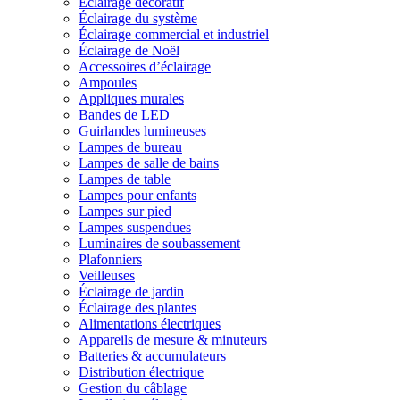
Éclairage décoratif
Éclairage du système
Éclairage commercial et industriel
Éclairage de Noël
Accessoires d’éclairage
Ampoules
Appliques murales
Bandes de LED
Guirlandes lumineuses
Lampes de bureau
Lampes de salle de bains
Lampes de table
Lampes pour enfants
Lampes sur pied
Lampes suspendues
Luminaires de soubassement
Plafonniers
Veilleuses
Éclairage de jardin
Éclairage des plantes
Alimentations électriques
Appareils de mesure & minuteurs
Batteries & accumulateurs
Distribution électrique
Gestion du câblage