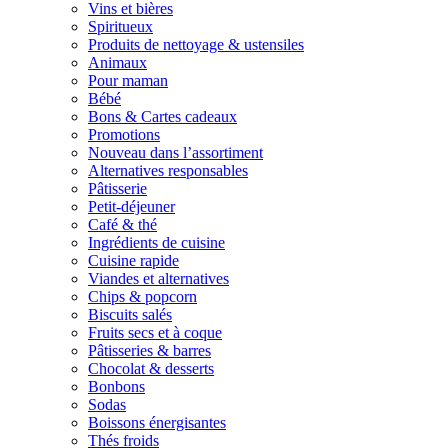
Vins et bières
Spiritueux
Produits de nettoyage & ustensiles
Animaux
Pour maman
Bébé
Bons & Cartes cadeaux
Promotions
Nouveau dans l’assortiment
Alternatives responsables
Pâtisserie
Petit-déjeuner
Café & thé
Ingrédients de cuisine
Cuisine rapide
Viandes et alternatives
Chips & popcorn
Biscuits salés
Fruits secs et à coque
Pâtisseries & barres
Chocolat & desserts
Bonbons
Sodas
Boissons énergisantes
Thés froids