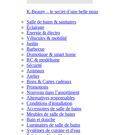
K-Beauty – le secret d’une belle peau
Salle de bains & sanitaires
Éclairage
Énergie & électro
Véhicules & mobilité
Jardin
Barbecue
Domotique & smart home
RC & modélisme
Sécurité
Animaux
Atelier
Bons & Cartes cadeaux
Promotions
Nouveau dans l’assortiment
Alternatives responsables
Conditions d'installation
Accessoires de salle de bains
Meubles de salle de bains
Bain et douche
Luminaires de salle de bains
Systèmes de cuisine et d'eau