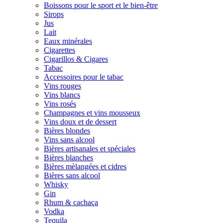
Boissons pour le sport et le bien-être
Sirops
Jus
Lait
Eaux minérales
Cigarettes
Cigarillos & Cigares
Tabac
Accessoires pour le tabac
Vins rouges
Vins blancs
Vins rosés
Champagnes et vins mousseux
Vins doux et de dessert
Bières blondes
Vins sans alcool
Bières artisanales et spéciales
Bières blanches
Bières mèlangées et cidres
Bières sans alcool
Whisky
Gin
Rhum & cachaça
Vodka
Tequila