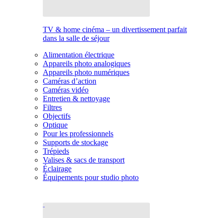
TV & home cinéma – un divertissement parfait
dans la salle de séjour
Alimentation électrique
Appareils photo analogiques
Appareils photo numériques
Caméras d’action
Caméras vidéo
Entretien & nettoyage
Filtres
Objectifs
Optique
Pour les professionnels
Supports de stockage
Trépieds
Valises & sacs de transport
Éclairage
Équipements pour studio photo