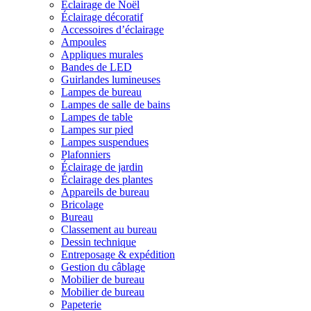
Éclairage de Noël
Éclairage décoratif
Accessoires d’éclairage
Ampoules
Appliques murales
Bandes de LED
Guirlandes lumineuses
Lampes de bureau
Lampes de salle de bains
Lampes de table
Lampes sur pied
Lampes suspendues
Plafonniers
Éclairage de jardin
Éclairage des plantes
Appareils de bureau
Bricolage
Bureau
Classement au bureau
Dessin technique
Entreposage & expédition
Gestion du câblage
Mobilier de bureau
Mobilier de bureau
Papeterie