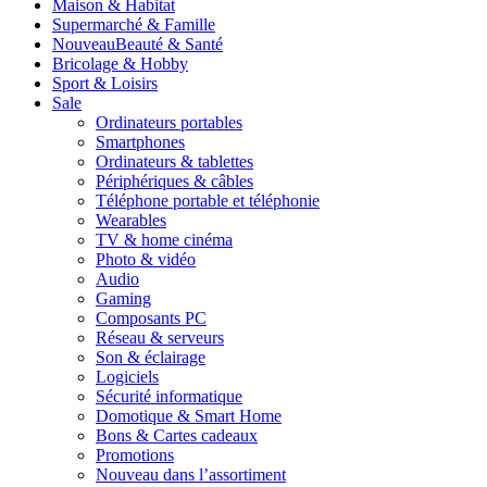
Maison & Habitat
Supermarché & Famille
Nouveau
Beauté & Santé
Bricolage & Hobby
Sport & Loisirs
Sale
Ordinateurs portables
Smartphones
Ordinateurs & tablettes
Périphériques & câbles
Téléphone portable et téléphonie
Wearables
TV & home cinéma
Photo & vidéo
Audio
Gaming
Composants PC
Réseau & serveurs
Son & éclairage
Logiciels
Sécurité informatique
Domotique & Smart Home
Bons & Cartes cadeaux
Promotions
Nouveau dans l’assortiment