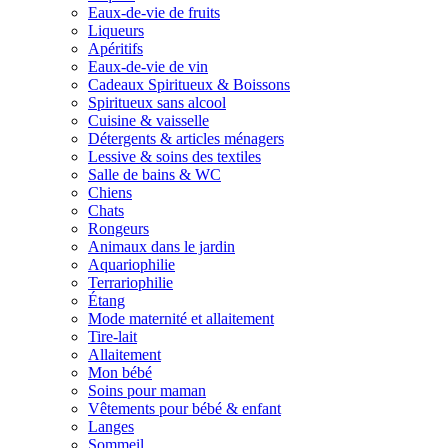
Eaux-de-vie de fruits
Liqueurs
Apéritifs
Eaux-de-vie de vin
Cadeaux Spiritueux & Boissons
Spiritueux sans alcool
Cuisine & vaisselle
Détergents & articles ménagers
Lessive & soins des textiles
Salle de bains & WC
Chiens
Chats
Rongeurs
Animaux dans le jardin
Aquariophilie
Terrariophilie
Étang
Mode maternité et allaitement
Tire-lait
Allaitement
Mon bébé
Soins pour maman
Vêtements pour bébé & enfant
Langes
Sommeil