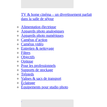
TV & home cinéma – un divertissement parfait
dans la salle de séjour
Alimentation électrique
Appareils photo analogiques
Appareils photo numériques
Caméras d’action
Caméras vidéo
Entretien & nettoyage
Filtres
Objectifs
Optique
Pour les professionnels
Supports de stockage
Trépieds
Valises & sacs de transport
Éclairage
Équipements pour studio photo