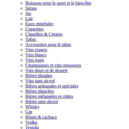
Boissons pour le sport et le bien-être
Sirops
Jus
Lait
Eaux minérales
Cigarettes
Cigarillos & Cigares
Tabac
Accessoires pour le tabac
Vins rouges
Vins blancs
Vins rosés
Champagnes et vins mousseux
Vins doux et de dessert
Bières blondes
Vins sans alcool
Bières artisanales et spéciales
Bières blanches
Bières mèlangées et cidres
Bières sans alcool
Whisky
Gin
Rhum & cachaça
Vodka
Tequila