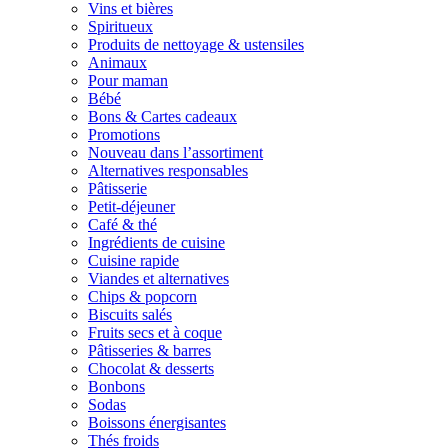
Vins et bières
Spiritueux
Produits de nettoyage & ustensiles
Animaux
Pour maman
Bébé
Bons & Cartes cadeaux
Promotions
Nouveau dans l’assortiment
Alternatives responsables
Pâtisserie
Petit-déjeuner
Café & thé
Ingrédients de cuisine
Cuisine rapide
Viandes et alternatives
Chips & popcorn
Biscuits salés
Fruits secs et à coque
Pâtisseries & barres
Chocolat & desserts
Bonbons
Sodas
Boissons énergisantes
Thés froids