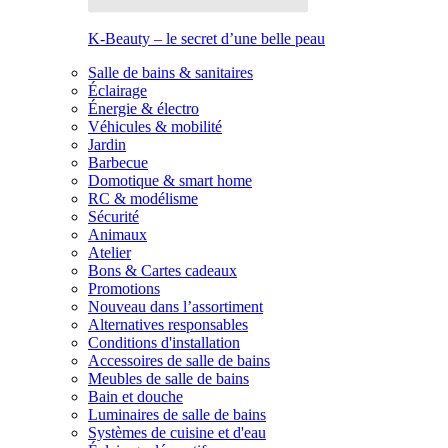
K-Beauty – le secret d’une belle peau
Salle de bains & sanitaires
Éclairage
Énergie & électro
Véhicules & mobilité
Jardin
Barbecue
Domotique & smart home
RC & modélisme
Sécurité
Animaux
Atelier
Bons & Cartes cadeaux
Promotions
Nouveau dans l’assortiment
Alternatives responsables
Conditions d'installation
Accessoires de salle de bains
Meubles de salle de bains
Bain et douche
Luminaires de salle de bains
Systèmes de cuisine et d'eau