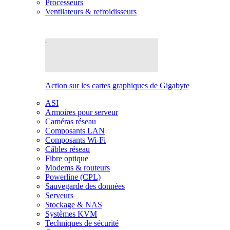
Processeurs
Ventilateurs & refroidisseurs
Action sur les cartes graphiques de Gigabyte
ASI
Armoires pour serveur
Caméras réseau
Composants LAN
Composants Wi-Fi
Câbles réseau
Fibre optique
Modems & routeurs
Powerline (CPL)
Sauvegarde des données
Serveurs
Stockage & NAS
Systèmes KVM
Techniques de sécurité