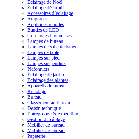
Éclairage de Noël
Éclairage décoratif
Accessoires d’éclairage
Ampoules
Appliques murales
Bandes de LED
Guirlandes lumineuses
Lampes de bureau
Lampes de salle de bains
Lampes de table
Lampes sur pied
Lampes suspendues
Plafonniers
Éclairage de jardin
Éclairage des plantes
Appareils de bureau
Bricolage
Bureau
Classement au bureau
Dessin technique
Entreposage & expédition
Gestion du câblage
Mobilier de bureau
Mobilier de bureau
Papeterie