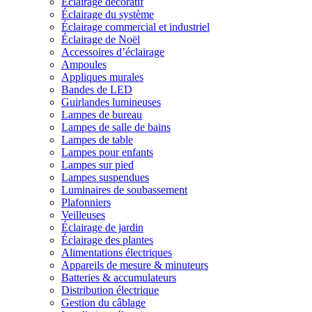
Éclairage décoratif
Éclairage du système
Éclairage commercial et industriel
Éclairage de Noël
Accessoires d’éclairage
Ampoules
Appliques murales
Bandes de LED
Guirlandes lumineuses
Lampes de bureau
Lampes de salle de bains
Lampes de table
Lampes pour enfants
Lampes sur pied
Lampes suspendues
Luminaires de soubassement
Plafonniers
Veilleuses
Éclairage de jardin
Éclairage des plantes
Alimentations électriques
Appareils de mesure & minuteurs
Batteries & accumulateurs
Distribution électrique
Gestion du câblage